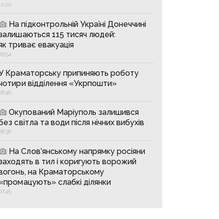
10:20
На підконтрольній Україні Донеччині
залишаються 115 тисяч людей:
як триває евакуація
09:54
У Краматорську припиняють роботу
чотири відділення «Укрпошти»
08:46
Окупований Маріуполь залишився
без світла та води після нічних вибухів
08:36
На Слов’янському напрямку росіяни
заходять в тил і коригують ворожий
вогонь, на Краматорському
«промацують» слабкі ділянки
07:45