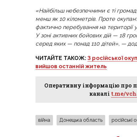
«Найбільш небезпечними є ті громади,
менш як 10 кілометрів. Проте окупант
фактично перебування на території ус
У зоні активних бойових дій — 18 гро
серед яких — понад 110 дітей», — до
ЧИТАЙТЕ ТАКОЖ:
З російської оку
вийшов останній житель
Оперативну інформацію про п
каналі
t.me/vc
війна
Донецька область
російські 