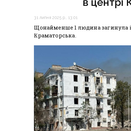
в центрі
31 липня 2025 р., 13:01
Щонайменше 1 людина загинула і 
Краматорська.