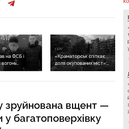
КО
13:20
в на ФСБ і
«Краматорськ спіткає
 вогонь
доля окупованих міст»:
ії ЗСУ:
військовий оглядач про
ика Покровської
те, чи вдасться армії
засудили до 15
рф захопити останню
агломерацію Донеччини
до кінця 2026 року
у зруйнована вщент —
и у багатоповерхівку