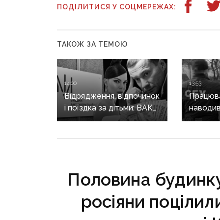
ПОДІЛИТИСЯ У СОЦМЕРЕЖАХ:
ТАКОЖ ЗА ТЕМОЮ
14:00
13:53
Відрядження, відпочинок
Працюва
і поїздка за дітьми: ВАКС
наводив
знову відмовив
на позиц
Кириленкам у виїзді
священн
за кордон
єпархії 
років
Половина будинк
росіяни поцілил