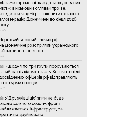
«Краматорськ спіткає доля окупованих
міст»: військовий оглядач про те,
чи вдасться армії рф захопити останню
агломерацію Донеччини до кінця 2026
року
13:20
Черговий воєнний злочин рф:
на Донеччині розстріляли українського
військовополоненого
12:43
«Щодня по три групи просуваються
вглиб на пів кілометра»: у Костянтинівці
досвідчених офіцерів рф відправляють
на штурми позицій
11:35
У Дружківці цієї зими не буде
опалювального сезону: фронт
наближається, інфраструктура
критично зруйнована