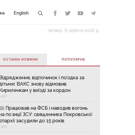
ка
English
четвер, 6 серпня 2026 р.
ОСТАННІ НОВИНИ
ПОПУЛЯРНE
Відрядження, відпочинок і поїздка за
дітьми: ВАКС знову відмовив
Кириленкам у виїзді за кордон
14:00
Працював на ФСБ і наводив вогонь
на позиції ЗСУ: священника Покровської
єпархії засудили до 15 років
13:53