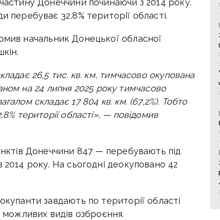
 частину Донеччини починаючи з 2014 року.
ди перебуває 32,8% території області.
омив начальник Донецької обласної
шкін.
кладає 26,5 тис. кв. км, тимчасово окупована
 Станом на 24 липня 2025 року тимчасово
галом складає 17 804 кв. км. (67,2%). Тобто
,8% території області», — повідомив
пунктів Донеччини 847 — перебувають під
з 2014 року. На сьогодні деокуповано 42
 окупанти завдають по території області
х можливих видів озброєння.