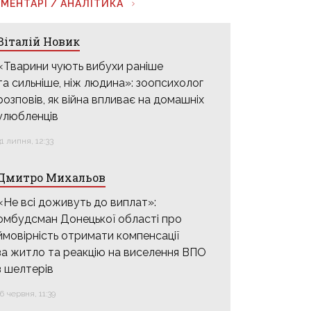
МЕНТАРІ / АНАЛІТИКА
Віталій Новик
«Тварини чують вибухи раніше
та сильніше, ніж людина»: зоопсихолог
розповів, як війна впливає на домашніх
улюбленців
31 липня, 12:33
Дмитро Михальов
«Не всі доживуть до виплат»:
омбудсман Донецької області про
ймовірність отримати компенсації
за житло та реакцію на виселення ВПО
з шелтерів
16 червня, 11:39