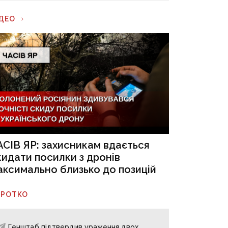
ІДЕО
АСІВ ЯР: захисникам вдається
кидати посилки з дронів
аксимально близько до позицій
ОРОТКО
Генштаб підтвердив ураження двох