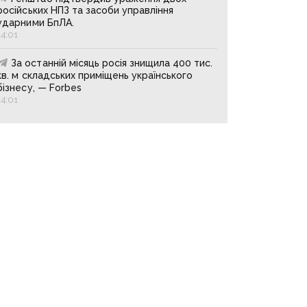
російських НПЗ та засоби управління
ударними БпЛА.
14:01
За останній місяць росія знищила 400 тис.
кв. м складських приміщень українського
бізнесу, — Forbes
14:01