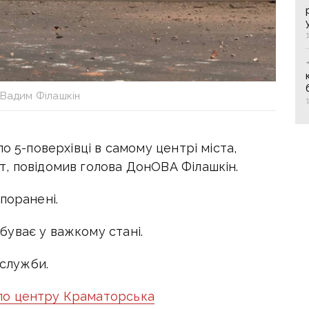
 Вадим Філашкін
о 5-поверхівці в самому центрі міста,
, повідомив голова ДонОВА Філашкін.
поранені.
уває у важкому стані.
 служби.
 по центру Краматорська