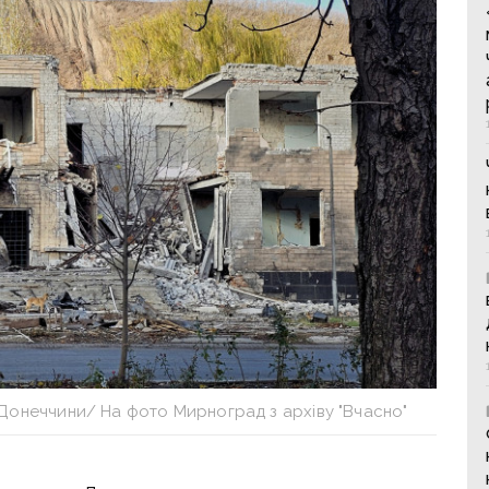
 Донеччини/ На фото Мирноград з архіву "Вчасно"