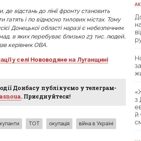
А
 де відстань до лінії фронту становить
Д
и гатять і по відносно тилових містах. Тому
н
ієї Донецької області наразі є небезпечним.
в
мад, в яких перебуває близько 23 тис. людей,
р
дав керівник ОВА.
Н
пації у селі Нововодяне на Луганщині
з
ж
одії Донбасу публікуємо у телеграм-
«
hasnoua
. Приєднуйтеся!
з
е
й
с
окупанти
ТОТ
окупація
війна в Україні