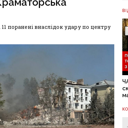
 Краматорська
В
11 поранені внаслідок удару по центру
Ч
с
м
К