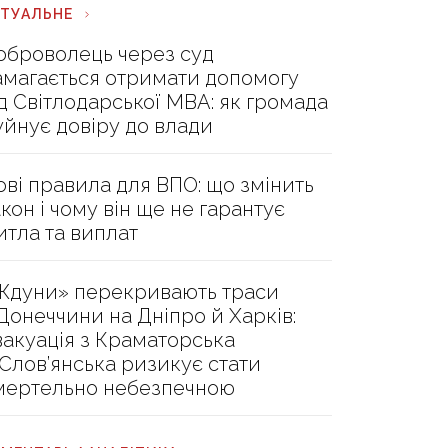
КТУАЛЬНЕ
оброволець через суд
амагається отримати допомогу
ід Світлодарської МВА: як громада
уйнує довіру до влади
ові правила для ВПО: що змінить
акон і чому він ще не гарантує
итла та виплат
Ждуни» перекривають траси
 Донеччини на Дніпро й Харків:
вакуація з Краматорська
 Слов’янська ризикує стати
мертельно небезпечною