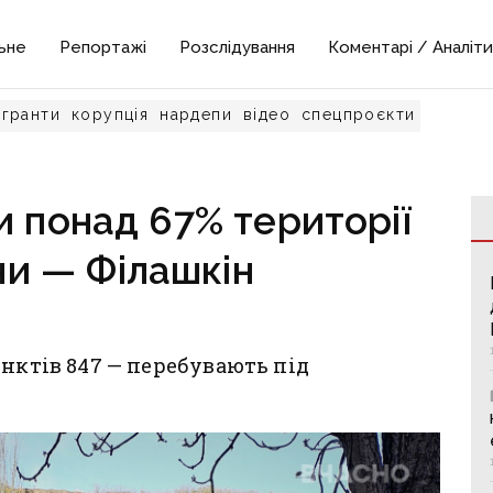
ьне
Репортажі
Розслідування
Коментарі / Аналіти
гранти
корупція
нардепи
відео
спецпроєкти
и понад 67% території
и — Філашкін
унктів 847 — перебувають під