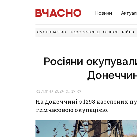
Новини
Актуал
суспільство
переселенці
бізнес
війна
Росіяни окупувал
Донеччин
31 липня 2025 р., 13:33
На Донеччині з 1298 населених п
тимчасовою окупацією.