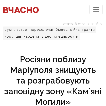
четвер, 6 серпня 2026 р.
суспільство
переселенці
бізнес
війна
гранти
корупція
нардепи
відео
спецпроєкти
Росіяни поблизу
Маріуполя знищують
та розграбовують
заповідну зону «Камʼяні
Могили»