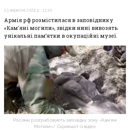
23 вересня 2024 р., 13:20
Армія рф розмістилася в заповіднику
«Кам'яні могили», звідки нині вивозять
унікальні памʼятки в окупаційні музеї.
Росіяни розграбовують заповідну зону «Камʼяні
Могили»/ Скриншот із відео