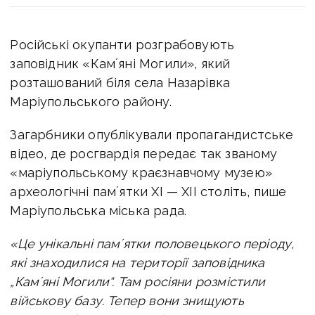
Російські окупанти розграбовують
заповідник «Камʼяні Могили», який
розташований біля села Назарівка
Маріупольського району.
Загарбники опублікували пропагандистське
відео, де росгвардія передає так званому
«маріупольському краєзнавчому музею»
археологічні памʼятки XI — XII століть, пише
Маріупольська міська рада.
«Це унікальні памʼятки половецького періоду,
які знаходилися на території заповідника
„Камʼяні Могили“. Там росіяни розмістили
військову базу. Тепер вони знищують