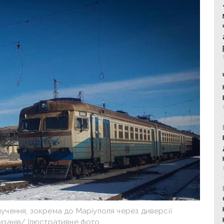
лучення, зокрема до Маріуполя через диверсії
изанів/ Ілюстративне фото