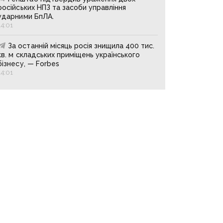
російських НПЗ та засоби управління
ударними БпЛА.
14:01
За останній місяць росія знищила 400 тис.
кв. м складських приміщень українського
бізнесу, — Forbes
14:01