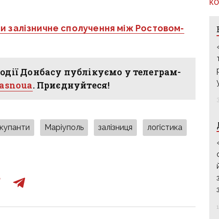
КО
ли залізничне сполучення між Ростовом-
одії Донбасу публікуємо у телеграм-
hasnoua
. Приєднуйтеся!
окупанти
Маріуполь
залізниця
логістика