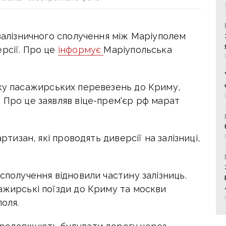
 залізничного сполучення між Маріуполем
рсії. Про це
інформує
Маріупольська
тку пасажирських перевезень до Криму,
 Про це заявляв віце-прем'єр рф марат
артизан, які проводять диверсії на залізниці,
 сполучення відновили частину залізниць.
ажирські поїзди до Криму та москви
оля.