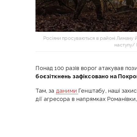
Росіяни просуваються в районі Лиману й
наступу/
Понад 100 разів ворог атакував пози
боєзіткнень зафіксовано на Покро
Там, за
даними
Генштабу, наші захи
дії агресора в напрямках Романівки,
поблизу Калинового, Срібного, Тарас
Єлизаветівки, Лисівки, Звірового, У
Богданівки.