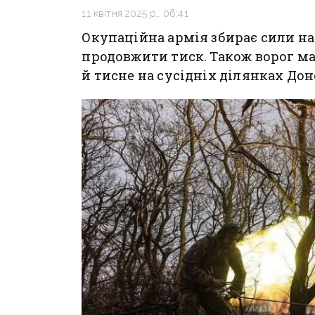
11 квітня 2025 р., 06:41
Окупаційна армія збирає сили н
продовжити тиск. Також ворог м
й тисне на сусідніх ділянках До