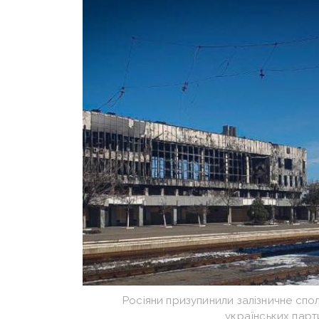
Росіяни призупинили залізничне спо
українських парт