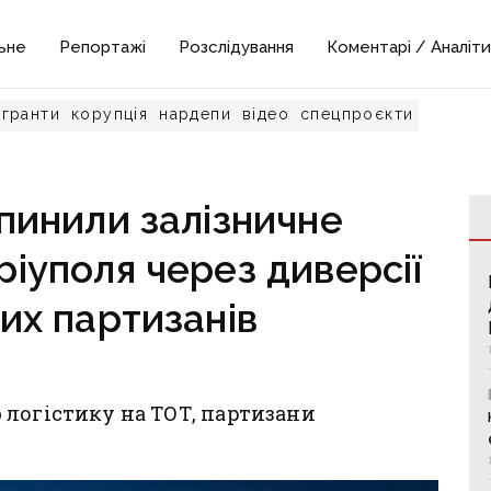
ьне
Репортажі
Розслідування
Коментарі / Аналіти
гранти
корупція
нардепи
відео
спецпроєкти
пинили залізничне
іуполя через диверсії
их партизанів
логістику на ТОТ, партизани