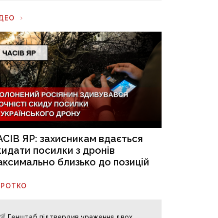
ІДЕО
АСІВ ЯР: захисникам вдається
кидати посилки з дронів
аксимально близько до позицій
ОРОТКО
Генштаб підтвердив ураження двох