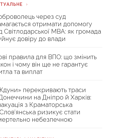
КТУАЛЬНЕ
оброволець через суд
амагається отримати допомогу
ід Світлодарської МВА: як громада
уйнує довіру до влади
ові правила для ВПО: що змінить
акон і чому він ще не гарантує
итла та виплат
Ждуни» перекривають траси
 Донеччини на Дніпро й Харків:
вакуація з Краматорська
 Слов’янська ризикує стати
мертельно небезпечною