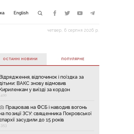
ка
English
четвер, 6 серпня 2026 р.
ОСТАННІ НОВИНИ
ПОПУЛЯРНE
Відрядження, відпочинок і поїздка за
дітьми: ВАКС знову відмовив
Кириленкам у виїзді за кордон
14:00
Працював на ФСБ і наводив вогонь
на позиції ЗСУ: священника Покровської
єпархії засудили до 15 років
13:53