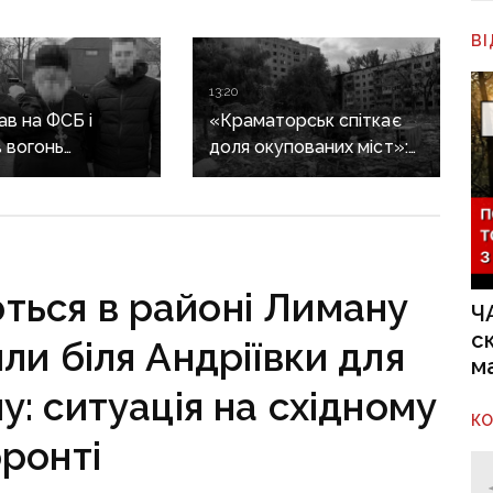
В
13:20
в на ФСБ і
«Краматорськ спіткає
 вогонь
доля окупованих міст»:
ії ЗСУ:
військовий оглядач про
ика Покровської
те, чи вдасться армії
засудили до 15
рф захопити останню
агломерацію Донеччини
до кінця 2026 року
ться в районі Лиману
Ч
с
ли біля Андріївки для
м
: ситуація на східному
К
ронті