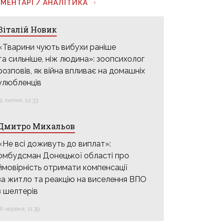
МЕНТАРІ / АНАЛІТИКА
Віталій Новик
«Тварини чують вибухи раніше
та сильніше, ніж людина»: зоопсихолог
розповів, як війна впливає на домашніх
улюбленців
31 липня, 12:33
Дмитро Михальов
«Не всі доживуть до виплат»:
омбудсман Донецької області про
ймовірність отримати компенсації
за житло та реакцію на виселення ВПО
з шелтерів
16 червня, 11:39