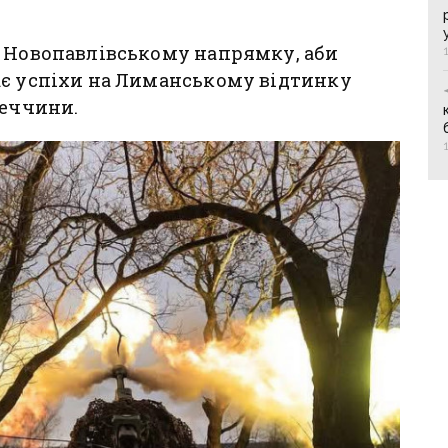
а Новопавлівському напрямку, аби
ає успіхи на Лиманському відтинку
неччини.