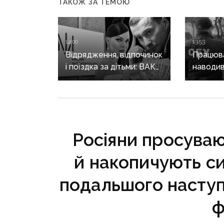
ТАКОЖ ЗА ТЕМОЮ
14:00
13:53
Відрядження, відпочинок
Працюва
і поїздка за дітьми: ВАКС
наводив
знову відмовив
на позиц
Кириленкам у виїзді
священн
за кордон
єпархії 
років
Росіяни просуваю
й накопичують си
подальшого наступу
ф