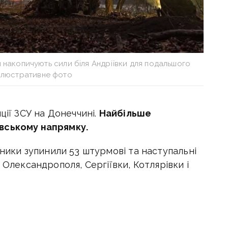
 накопичують сили біля Андріївки для подальшого
 Ілюстративне фото
ції ЗСУ на Донеччині.
Найбільше
вському напрямку.
сники зупинили 53 штурмові та наступальні
 Олександрополя, Сергіївки, Котлярівки і
івки, Сухої Балки, Валентинівки,
дачного, Преображенки, Андріївки,