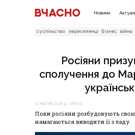
Новини
Актуал
суспільство
переселенці
бізнес
війна
Росіяни призу
сполучення до Мар
українськ
11 квітня 2025 р., 08:00
Поки росіяни розбудовують свою 
намагаються виводити її з ладу.