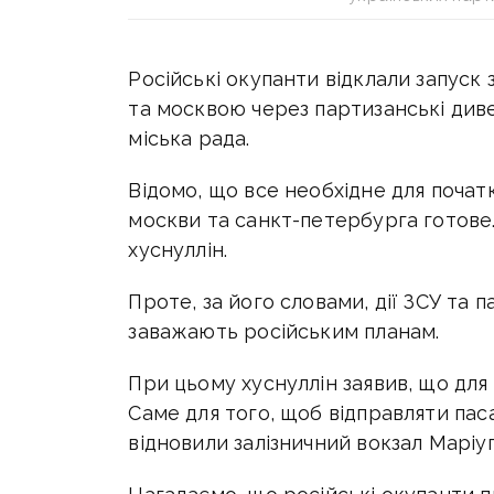
Російські окупанти відклали запуск
та москвою через партизанські диве
міська рада.
Відомо, що в
се необхідне для поча
москви та санкт-петербурга готове.
хуснуллін.
Проте, за його словами, дії ЗСУ та п
заважають російським планам.
При цьому хуснуллін заявив, що для
Саме для того, щоб відправляти пас
відновили залізничний вокзал Маріуп