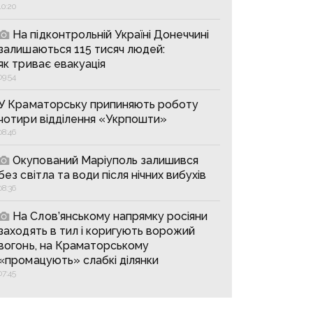
10:20
На підконтрольній Україні Донеччині
залишаються 115 тисяч людей:
як триває евакуація
09:54
У Краматорську припиняють роботу
чотири відділення «Укрпошти»
08:46
Окупований Маріуполь залишився
без світла та води після нічних вибухів
08:36
На Слов’янському напрямку росіяни
заходять в тил і коригують ворожий
вогонь, на Краматорському
«промацують» слабкі ділянки
07:45