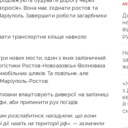
продовжують будувати дорогу через
А
оросія». Вона має з'єднати ростов та
Д
Маріуполь. Завершити роботи загарбники
н
в
р
ати транспортне кільце навколо
Н
и нових мости, один з яких залізничний.
з
гістики Ростов-Новоазовськ-Волноваха
ж
мобільних шляхів. Та повільне, але
и Маріуполь-Ростов.
«
з
тизани влаштовують диверсії на залізниці.
е
и, аби припинити рух поїздів.
й
с
там розслабитися, нагадуючи, що вони
 дії, навіть на території рф», — зазначили