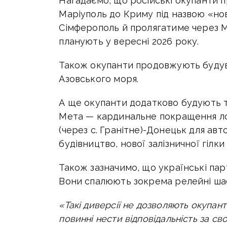
Нагадаємо, що
російські окупанти 
Маріуполь до Криму під назвою «нов
Сімферополь й пролягатиме через 
планують у вересні 2026 року.
Також окупанти продовжують будув
Азовського моря.
А ще окупанти
додатково будують тр
Мета — кардинальне покращення ло
(через с. Гранітне)-Донецьк для авто
будівництво, нової залізничної гілк
Також зазначимо, що у
країнські пар
Вони спалюють зокрема релейні шаф
«Такі диверсії не дозволяють окупан
повинні нести відповідальність за свої