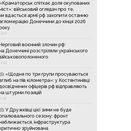
«Краматорськ спіткає доля окупованих
міст»: військовий оглядач про те,
чи вдасться армії рф захопити останню
агломерацію Донеччини до кінця 2026
року
13:20
Черговий воєнний злочин рф:
на Донеччині розстріляли українського
військовополоненого
12:43
«Щодня по три групи просуваються
вглиб на пів кілометра»: у Костянтинівці
досвідчених офіцерів рф відправляють
на штурми позицій
11:35
У Дружківці цієї зими не буде
опалювального сезону: фронт
наближається, інфраструктура
критично зруйнована