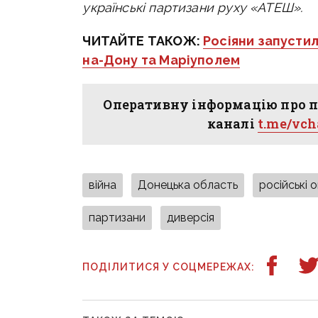
українські партизани руху «АТЕШ».
ЧИТАЙТЕ ТАКОЖ:
Росіяни запусти
на-Дону та Маріуполем
Оперативну інформацію про п
каналі
t.me/vc
війна
Донецька область
російські 
партизани
диверсія
ПОДІЛИТИСЯ У СОЦМЕРЕЖАХ: