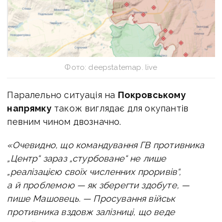
Фото: deepstatemap. live
Паралельно ситуація на
Покровському
напрямку
також виглядає для окупантів
певним чином двозначно.
«Очевидно, що командування ГВ противника
„Центр“ зараз „стурбоване“ не лише
„реалізацією своїх численних проривів“,
а й проблемою — як зберегти здобуте, —
пише Машовець. —
Просування військ
противника вздовж залізниці, що веде