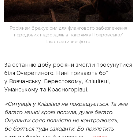
Росіянам бракує сил для флангового забезпечення
передових підрозділів в напрямку Покровська/
Ілюстративне фото
За останню добу росіяни змогли просунутися
біля Очеретиного. Нині тривають бої
у Вовчанську, Берестовому, Кліщіївці,
Уманському та Красногорівці.
«Ситуація у Кліщіївці не покращується.
Та яма
багато нашої крові попила, дуже багато.
Окупанти село повністю не контролюють,
бо бояться туди заходити.
Бо прилетить
з трьох боків, ще й з висоти», —
пише