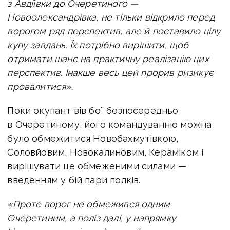
з Авдіївки до Очеретиного —
Новоолександрівка, не тільки відкрило перед
ворогом ряд перспектив, але й поставило цілу
купу завдань. Їх потрібно вирішити, щоб
отримати шанс на практичну реалізацію цих
перспектив. Інакше весь цей прорив ризикує
провалитися».
Поки окупант вів бої безпосередньо
в Очеретиному, його командуванню можна
було обмежитися Новобахмутівкою,
Соловйовим, Новокалиновим, Кераміком і
вирішувати це обмеженими силами —
введенням у бій пари полків.
«Проте ворог не обмежився одним
Очеретиним, а поліз далі, у напрямку