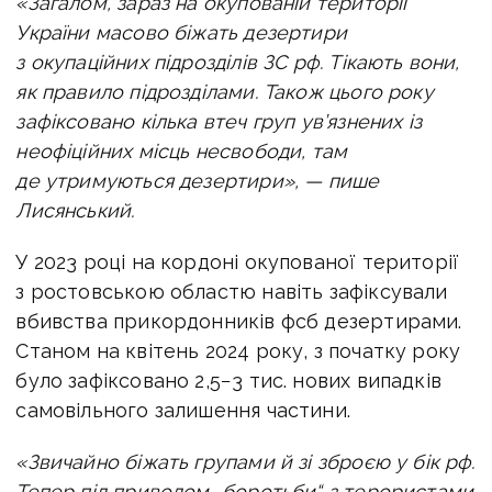
«Загалом, зараз на окупованій території
України масово біжать дезертири
з окупаційних підрозділів ЗС рф.
Тікають вони,
як правило підрозділами. Також цього року
зафіксовано кілька втеч груп ув’язнених із
неофіційних місць несвободи, там
де утримуються дезертири», — пише
Лисянський.
У 2023 році на кордоні окупованої території
з ростовською областю навіть зафіксували
вбивства прикордонників фсб дезертирами.
Станом на квітень 2024 року, з початку року
було зафіксовано 2,5−3 тис. нових випадків
самовільного залишення частини.
«Звичайно біжать групами й зі зброєю у бік рф.
Тепер під приводом „боротьби“ з терористами