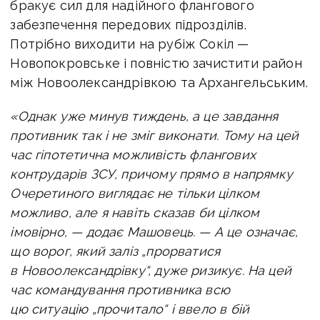
бракує сил для надійного флангового
забезпечення передових підрозділів.
Потрібно виходити на рубіж Сокіл —
Новопокровське і повністю зачистити район
між Новоолександрівкою та Архангельським.
«Однак уже минув тиждень, а це завдання
противник так і не зміг виконати. Тому на цей
час гіпотетична можливість флангових
контрударів ЗСУ, причому прямо в напрямку
Очеретиного виглядає не тільки цілком
можливо, але я навіть сказав би цілком
імовірно, — додає Машовець. — А це означає,
що ворог, який заліз „прорватися
в Новоолександрівку“, дуже ризикує. На цей
час командування противника всю
цю ситуацію „прочитало“ і ввело в бій