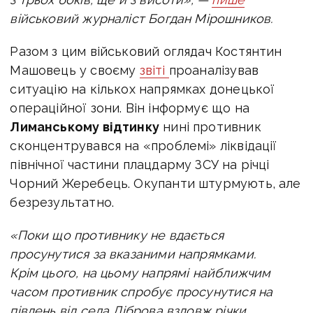
військовий журналіст Богдан Мірошников.
Разом з цим військовий оглядач Костянтин
Машовець у своєму
звіті
проаналізував
ситуацію на кількох напрямках донецької
операційної зони. Він інформує що
на
Лиманському відтинку
нині противник
сконцентрувався на «проблемі» ліквідації
північної частини плацдарму ЗСУ на річці
Чорний Жеребець. Окупанти штурмують, але
безрезультатно.
«Поки що противнику не вдається
просунутися за вказаними напрямками.
Крім цього, на цьому напрямі найближчим
часом противник спробує просунутися на
південь від села Діброва вздовж річки