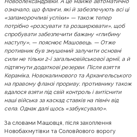
Новоолександрівки. А це майже автоматично
означало, що фланги, які й забезпечують всі ці
«запаморочливі успіхи» — також тепер
потрібно «розсувати та розширювати», щоб
спробувати забезпечити бажану «глибину
наступу», — пояснює Машовець. — Отже
противник був змушений залучити основні
сили не тільки 2-ї загальновійськової армії, а й
підтягнути додаткові резерви. Після взяття
Кераміка, Новокалинового та Архангельського
на правому фланзі прориву, противнику також
вдалося взяти під свій контроль і витіснити
наші війська за каскад ставків на північ від
села. Однак далі щось «забуксувало».
За словами Машовця, після захоплення
Новобахмутівки та Соловйового ворогу