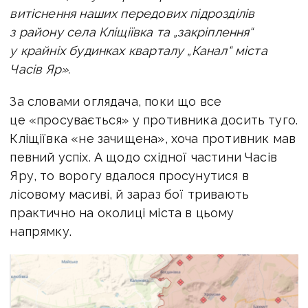
витіснення наших передових підрозділів
з району села Кліщіївка та „закріплення“
у крайніх будинках кварталу „Канал“ міста
Часів Яр».
За словами оглядача, поки що все
це «просувається» у противника досить туго.
Кліщіївка «не зачищена», хоча противник мав
певний успіх. А щодо східної частини Часів
Яру, то ворогу вдалося просунутися в
лісовому масиві, й зараз бої тривають
практично на околиці міста в цьому
напрямку.