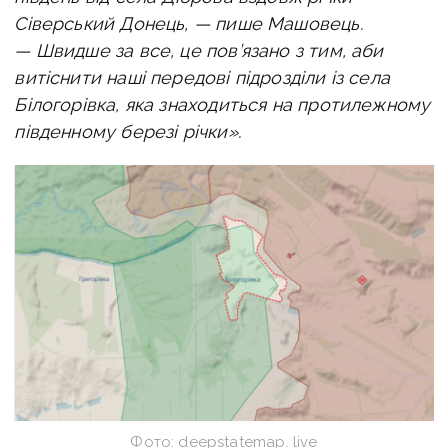
Сіверський Донець, — пише Машовець.
—
Швидше за все, це пов’язано з тим, аби
витіснити наші передові підрозділи із села
Білогорівка, яка знаходиться на протилежному
південному березі річки».
Фото: deepstatemap. live