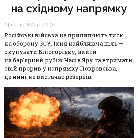
на східному напрямку
24 травня 2024 р., 06:36
Російські війська не припиняють тиск
на оборону ЗСУ. Їхня найближча ціль —
окупувати Білогорівку, вийти
на бар'єрний рубіж Часів Яру та втримати
свій прорив у напрямку Покровська,
де нині не вистачає резервів.