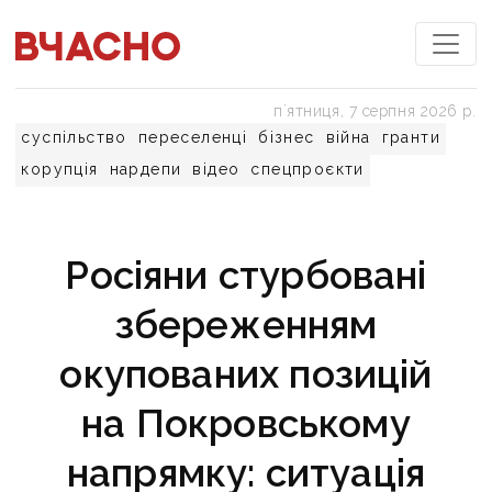
пʼятниця, 7 серпня 2026 р.
суспільство
переселенці
бізнес
війна
гранти
корупція
нардепи
відео
спецпроєкти
Росіяни стурбовані
збереженням
окупованих позицій
на Покровському
напрямку: ситуація