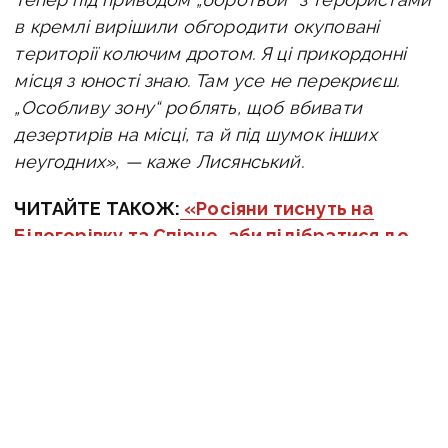
в кремлі вирішили обгородити окуповані
території колючим дротом.
Я ці прикордонні
місця
з юності знаю. Там усе не перекриєш.
„Особливу зону“ роблять, щоб вбивати
дезертирів на місці, та й під шумок інших
неугодних
», — каже Лисянський.
ЧИТАЙТЕ ТАКОЖ:
«Росіяни тиснуть на
Білогорівку та Спірне, аби підібратися до
Сіверська»: ситуація на східному фронті
Оперативну інформацію про події
Донбасу публікуємо у телеграм-
каналі
t.me/vchasnoua
. Приєднуйтеся!