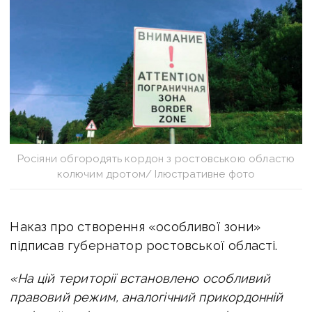
Росіяни обгородять кордон з ростовською областю
колючим дротом/ Ілюстративне фото
Наказ про створення «особливої зони»
підписав губернатор ростовської області.
«На цій території встановлено особливий
правовий режим, аналогічний прикордонній