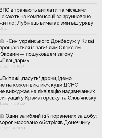
ВПО втрачають виплати та місяцями
чекають на компенсації за зруйноване
житло: Лубінець вимагає змін від уряду
06:30
«Син українського Донбасу»: у Києві
прощаються із загиблим Олексієм
Юковим — пошуковцем загону
«Плацдарм»
8 серпня, 10:47
«Екіпажі „пасуть“ дрони, їдемо
не на кожен виклик»: куди ДСНС
не виїжджає на ліквідацію надзвичайних
ситуацій у Краматорську та Слов’янську
8 серпня, 09:00
Один загиблий і 15 поранених за добу:
ворог масовано обстріляв Донеччину
8 серпня, 07:08