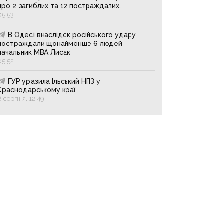
про 2 загиблих та 12 постраждалих.
05:53
В Одесі внаслідок російського удару
постраждали щонайменше 6 людей —
начальник МВА Лисак
05:52
ГУР уразила Ільський НПЗ у
Краснодарському краї
8 серпня, 12:49