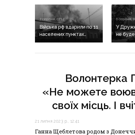
7 серпня, 07:12
6 серпня, 1
Війська рф вдарили по 11
У Дружкі
населених пунктах
не буде
Донеччини: одна людина
сезону:
загинула, п’ятеро
наближа
поранені
інфраст
критичн
Волонтерка 
«Не можете воюв
своїх місць. І в
21 липня 2023 р., 12:41
Ганна Щеблетова родом з Донечч