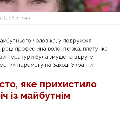
на Щеблетова
майбутнього чоловіка, у подружжя
 році професійна волонтерка, плетунка
та літератури була змушена вдруге
ести» перемогу на Заході України.
сто, яке прихистило
іч із майбутнім
покинула своє місто: після авіаудару