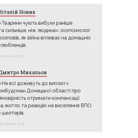
Віталій Новик
«Тварини чують вибухи раніше
та сильніше, ніж людина»: зоопсихолог
розповів, як війна впливає на домашніх
улюбленців
31 липня, 12:33
Дмитро Михальов
«Не всі доживуть до виплат»:
омбудсман Донецької області про
ймовірність отримати компенсації
за житло та реакцію на виселення ВПО
з шелтерів
16 червня, 11:39