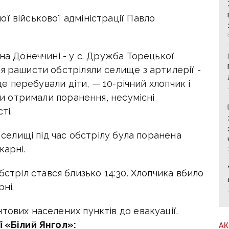
ї військової адміністрації Павло
 на Донеччині - у с. Дружба Торецької
я рашисти обстріляли селище з артилерії -
 де перебували діти, — 10-річний хлопчик і
они отримали поранення, несумісні
ті.
ж селищі під час обстрілу була поранена
карні.
бстріл стався близько 14:30. Хлопчика вбило
рні.
тових населених пунктів до евакуації.
ї «Білий Янгол»:
А