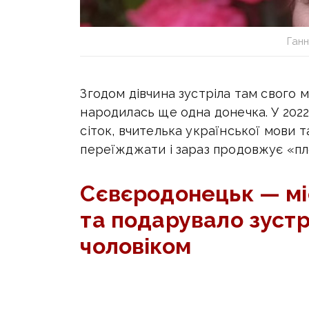
Ган
Згодом дівчина зустріла там свого 
народилась ще одна донечка. У 2022
сіток, вчителька української мови 
переїжджати і зараз продовжує «пл
Сєвєродонецьк — мі
та подарувало зустр
чоловіком
Дев’ять років тому, 15 липня, Ганна 