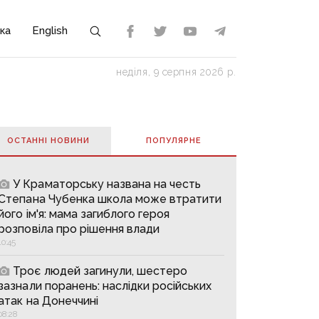
ка
English
неділя, 9 серпня 2026 р.
ОСТАННІ НОВИНИ
ПОПУЛЯРНE
У Краматорську названа на честь
Степана Чубенка школа може втратити
його ім'я: мама загиблого героя
розповіла про рішення влади
10:45
Троє людей загинули, шестеро
зазнали поранень: наслідки російських
атак на Донеччині
08:28