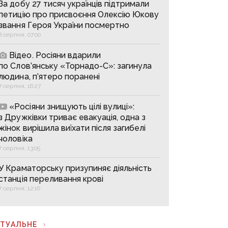
За добу 27 тисяч українців підтримали
петицію про присвоєння Олексію Юкову
звання Героя України посмертно
8 серпня, 07:00
Відео. Росіяни вдарили
по Слов’янську «Торнадо-С»: загинула
людина, п’ятеро поранені
7 серпня, 16:27
«Росіяни знищують цілі вулиці»:
з Дружківки триває евакуація, одна з
жінок вирішила виїхати після загибелі
чоловіка
7 серпня, 13:05
У Краматорську призупиняє діяльність
станція переливання крові
7 серпня, 12:16
КТУАЛЬНЕ