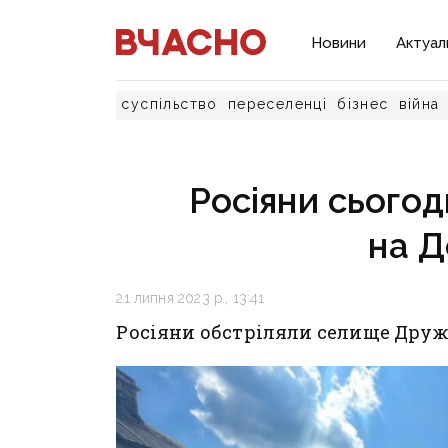
Новини
Актуал
суспільство
переселенці
бізнес
війна
Росіяни сьогод
на Д
21 липня 2023 р., 13:41
Росіяни обстріляли селище Друж