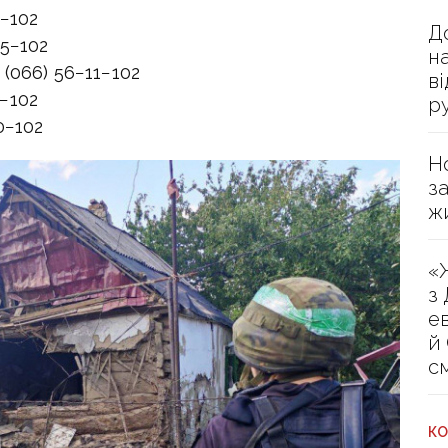
9−102
Д
15−102
н
(066) 56−11−102
в
−102
р
0−102
Н
з
ж
«
з
е
й
с
КО