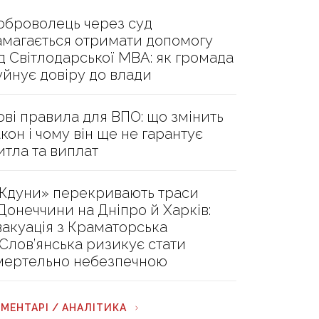
оброволець через суд
амагається отримати допомогу
ід Світлодарської МВА: як громада
уйнує довіру до влади
ові правила для ВПО: що змінить
акон і чому він ще не гарантує
итла та виплат
Ждуни» перекривають траси
 Донеччини на Дніпро й Харків:
вакуація з Краматорська
 Слов’янська ризикує стати
мертельно небезпечною
МЕНТАРІ / АНАЛІТИКА