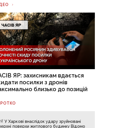
ІДЕО
АСІВ ЯР: захисникам вдається
кидати посилки з дронів
аксимально близько до позицій
ОРОТКО
У Харкові внаслідок удару зруйновані
верхні поверхи житлового будинку Відомо