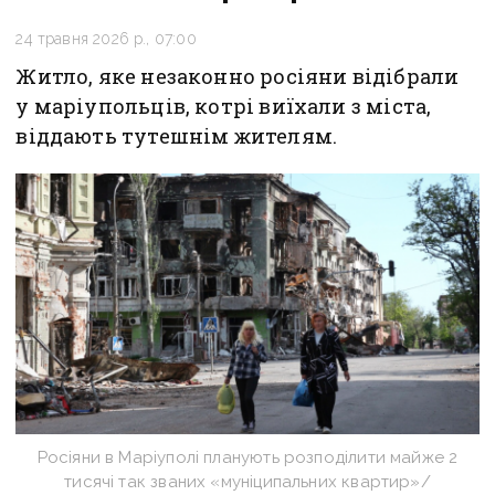
24 травня 2026 р., 07:00
Житло, яке незаконно росіяни відібрали
у маріупольців, котрі виїхали з міста,
віддають тутешнім жителям.
Росіяни в Маріуполі планують розподілити майже 2
тисячі так званих «муніципальних квартир»/