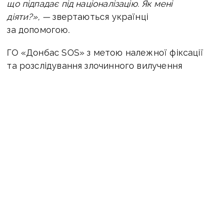
що підпадає під націоналізацію. Як мені
діяти?», —
звертаються українці
за допомогою.
ГО «Донбас SOS» з метою належної фіксації
та розслідування злочинного вилучення
нерухомого майна на ТОТ рекомендує:
— Відстежувати все, що відбувається
з житлом на ТОТ. Завести електронний або
паперовий нотатник для фіксації хронології
подій (дати вилучення, оголошення на сайтах
окупаційної влади, факти появи «нових
мешканців»). Це стане доказовою базою
порушення прав.
— Переконатися, що є правовстановлюючі
документи на житло (договір купівлі-