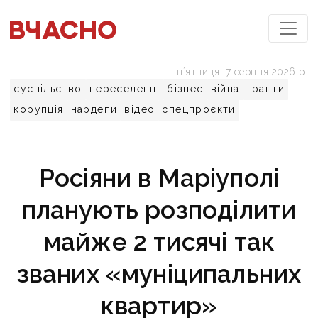
пʼятниця, 7 серпня 2026 р.
суспільство
переселенці
бізнес
війна
гранти
корупція
нардепи
відео
спецпроєкти
Росіяни в Маріуполі
планують розподілити
майже 2 тисячі так
званих «муніципальних
квартир»