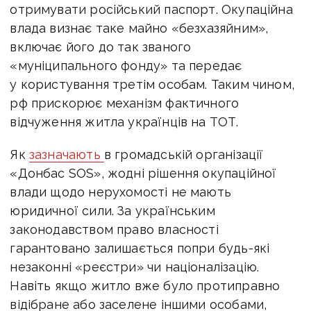
отримувати російський паспорт. Окупаційна
влада визнає таке майно «безхазяйним»,
включає його до так званого
«муніципального фонду» та передає
у користування третім особам. Таким чином,
рф прискорює механізм фактичного
відчуження житла українців на ТОТ.
Як
зазначають
в громадській організації
«Донбас SOS», жодні рішення окупаційної
влади щодо нерухомості не мають
юридичної сили. За українським
законодавством право власності
гарантовано залишається попри будь-які
незаконні «реєстри» чи націоналізацію.
Навіть якщо житло вже було протиправно
відібране або заселене іншими особами,