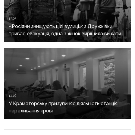
13:05
«Росіяни знищують цілі вулиці»: з Дружківки
триває евакуація, одна з жінок вирішила виїхати
після загибелі чоловіка
12:16
У Краматорську призупиняє діяльність станція
переливання крові