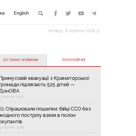
ка
English
четвер, 6 серпня 2026 р.
ОСТАННІ НОВИНИ
ПОПУЛЯРНE
Примусовій евакуації з Краматорської
громади підлягають 525 дітей —
ДонОВА
5 серпня, 14:10
Спрацювали пошепки: бійці ССО без
жодного пострілу взяли в полон
окупантів
5 серпня, 14:00