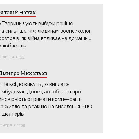
Віталій Новик
«Тварини чують вибухи раніше
та сильніше, ніж людина»: зоопсихолог
розповів, як війна впливає на домашніх
улюбленців
31 липня, 12:33
Дмитро Михальов
«Не всі доживуть до виплат»:
омбудсман Донецької області про
ймовірність отримати компенсації
за житло та реакцію на виселення ВПО
з шелтерів
16 червня, 11:39