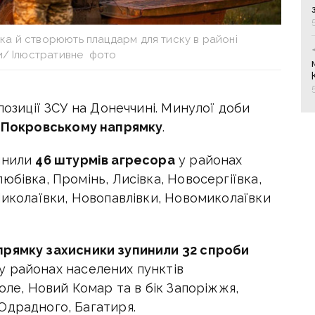
ка й створюють плацдарм для тиску в районі
и/ Ілюстративне фото
позиції ЗСУ на Донеччині. Минулої доби
а
Покровському напрямку
.
инили
46 штурмів агресора
у районах
юбівка, Промінь, Лисівка, Новосергіївка,
Миколаївки, Новопавлівки, Новомиколаївки
прямку захисники зупинили 32 спроби
у районах населених пунктів
оле, Новий Комар та в бік Запоріжжя,
Одрадного, Багатиря.