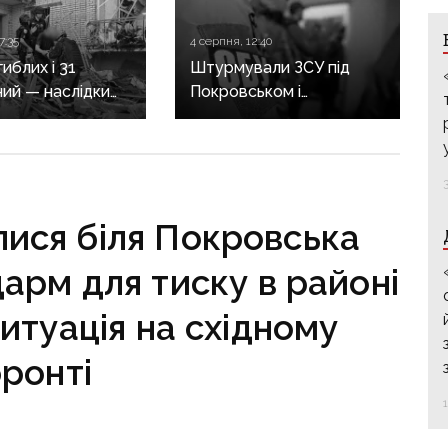
7:35
4 серпня, 12:40
иблих і 31
Штурмували ЗСУ під
ий — наслідки
Покровськом і
их обстрілів
Костянтинівкою: по 15
ини
років тюрми отримали
десятеро бойовиків, які
воювали на боці рф
лися біля Покровська
арм для тиску в районі
итуація на східному
ронті