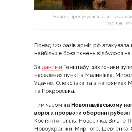
Росіяни просунулися біля Покровсь
Новопавлівк
Понад 120 разів армія рф атакувала 
найбільше боєзіткнень відбулося н
За
даними
Генштабу, захисники зуп
населених пунктів Малинівка, Мирол
Удачне, Олексіївка та в напрямках 
та Покровська.
Тим часом
на
Новопавлівському на
ворога прорвати оборонні рубежі
Костянтинопіль, Новосілка, Вільне П
Новоукраїнки, Мирного, Шевченка, 