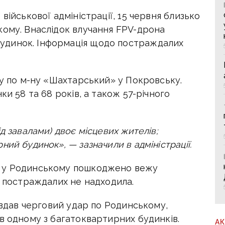
 військової адміністрації, 15 червня близько
кому. Внаслідок влучання FPV-дрона
удинок. Інформація щодо постраждалих
ру по м-ну «Шахтарський» у Покровську.
ки 58 та 68 років, а також 57-річного
д завалами) двоє місцевих жителів;
ий будинок», — зазначили в адміністрації.
м у Родинському пошкоджено вежу
о постраждалих не надходила.
завдав черговий удар по Родинському,
в одному з багатоквартирних будинків.
А