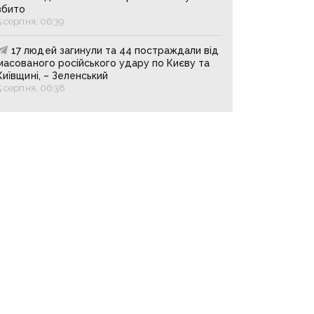
збито
5 серпня, 06:39
17 людей загинули та 44 постраждали від
масованого російського удару по Києву та
Київщині, – Зеленський
5 серпня, 06:38