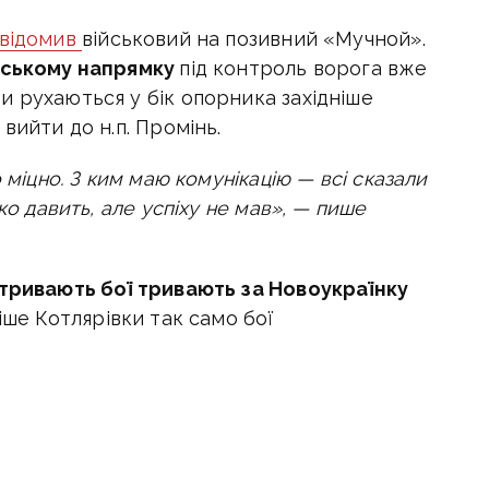
відомив
військовий на позивний «Мучной».
ському напрямку
під контроль ворога вже
и рухаються у бік опорника західніше
вийти до н.п. Промінь.
 міцно. З ким маю комунікацію — всі сказали
ко давить, але успіху не мав», — пише
 тривають бої тривають за Новоукраїнку
ніше Котлярівки так само бої
ють видавити нас із залишків території
дон», — зазначив військовий.
напрямку
у східній частині Запоріжжя