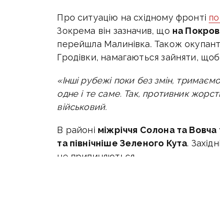
Про ситуацію на східному фронті
по
Зокрема він зазначив, що
на
Покров
перейшла Малинівка. Також окупант
Гродівки, намагаються зайняти, щоб 
«Інші рубежі поки без змін, тримаємо
одне і те саме. Так, противник жорст
військовий.
В районі
міжріччя Солона та Вовча
та північніше Зеленого Кута
. Захід
не припиняються.
«Мета у русаків незмінна, вони пробу
Донецької області і відкинути за кор
Паралельно
на Новопавлівському 