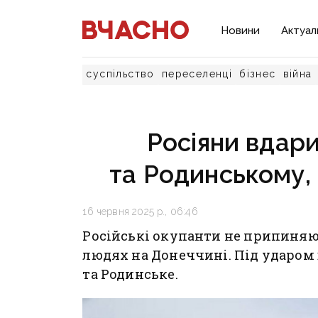
Новини
Актуал
суспільство
переселенці
бізнес
війна
Росіяни вдар
та Родинському, 
16 червня 2025 р., 06:46
Російські окупанти не припиняю
людях на Донеччині. Під ударом
та Родинське.