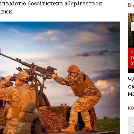
ількістю боєзіткнень зберігається
В
івки.
Ч
с
м
К