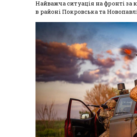
Найважча ситуація на фронті за к
в районі Покровська та Новопавл