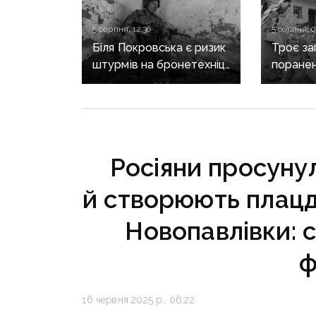
5 серпня, 12:36
5 серпня, 0
Біля Покровська є ризик
Троє заг
штурмів на бронетехніці:
поранен
попередження
масован
військових про зміну
Донечч
характеру боїв
на напрямку
Росіяни просуну
й створюють плацд
Новопавлівки: с
ф
16 червня 2025 р., 06:22