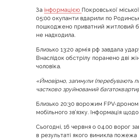
За
інформацією
Покровської міської
05:00 окупанти вдарили по Родинсь
пошкоджено приватний житловий б
не надходила.
Близько 13:20 армія рф завдала уда
Внаслідок обстрілу поранено дві жін
чоловіка.
«Ймовірно, загинули (перебувають пі
частково зруйнований багатоквартирн
Близько 20:30 ворожим FPV-дроно
мобільного зв’язку. Інформація щод
Сьогодні, 16 червня о 04.00 ворог 
в результаті якого виникла пожежа 