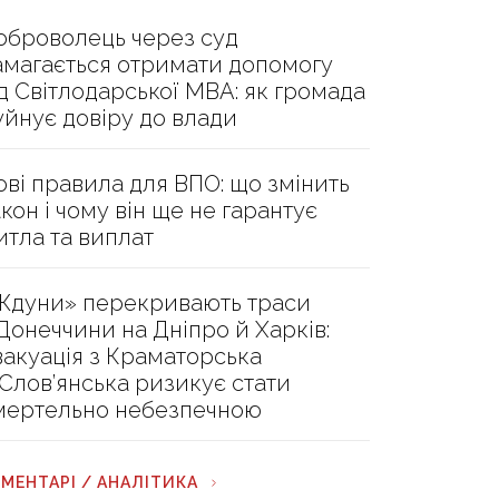
оброволець через суд
амагається отримати допомогу
ід Світлодарської МВА: як громада
уйнує довіру до влади
ові правила для ВПО: що змінить
акон і чому він ще не гарантує
итла та виплат
Ждуни» перекривають траси
 Донеччини на Дніпро й Харків:
вакуація з Краматорська
 Слов’янська ризикує стати
мертельно небезпечною
МЕНТАРІ / АНАЛІТИКА