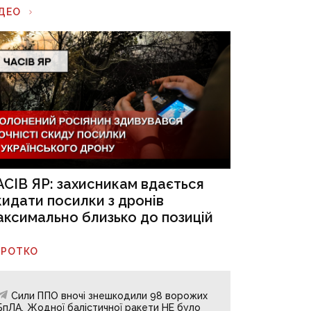
ІДЕО
АСІВ ЯР: захисникам вдається
кидати посилки з дронів
аксимально близько до позицій
ОРОТКО
Сили ППО вночі знешкодили 98 ворожих
БпЛА. Жодної балістичної ракети НЕ було