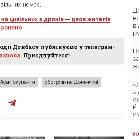
вільних немає.
Д
н
на цивільних з дронів — двоє жителів
в
оранено
р
одії Донбасу публікуємо у телеграм-
Н
hasnoua
. Приєднуйтеся!
з
ж
ійські окупанти
обстріли на Донеччині
«
з
е
й
с
КО