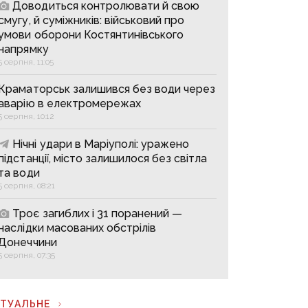
Доводиться контролювати й свою
смугу, й суміжників: військовий про
умови оборони Костянтинівського
напрямку
5 серпня, 11:05
Краматорськ залишився без води через
аварію в електромережах
5 серпня, 10:12
Нічні удари в Маріуполі: уражено
підстанції, місто залишилося без світла
та води
5 серпня, 08:21
Троє загиблих і 31 поранений —
наслідки масованих обстрілів
Донеччини
5 серпня, 07:35
КТУАЛЬНЕ