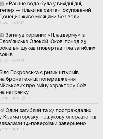
«Раніше вода була у вихідні дні,
тепер — тільки на свята»: окупований
Донецьк живе місяцями без води
5 серпня, 13:17
Загинув керівник «Плацдарму» зі
Слов’янська Олексій Юков: понад 25
років він шукав і повертав тіла загиблих
воїнів
5 серпня, 13:02
Біля Покровська є ризик штурмів
на бронетехніці: попередження
військових про зміну характеру боїв
на напрямку
5 серпня, 12:36
Один загиблий та 27 постраждалих
у Краматорську: пошукову операцію під
завалами 14-поверхівки завершено
5 серпня, 11:47