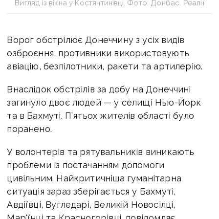
Вигляд із вікна у Костянтинівці. Фото: Донбас. Реалії
Ворог обстрілює Донеччину з усіх видів
озброєння, противники використовують
авіацію,
безпілотники, ракети та артилерію.
Внаслідок обстрілів за добу на Донеччині
загинуло двоє людей — у селищі Нью-Йорк
та в Бахмуті. П’ятьох жителів області було
поранено.
У волонтерів та рятувальників виникають
проблеми із постачанням допомоги
цивільним. Найкритичніша гуманітарна
ситуація зараз зберігається у Бахмуті,
Авдіївці, Вугледарі, Великій Новосілці,
Мар'їнці та Красногорівці, повідомляє