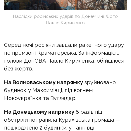
Наслідки російських ударів по Донеччині. Фото
Павло Кириленко
Серед ночі росіяни завдали ракетного удару
по промзоні Краматорська. За інформацією
голови ДонОВА Павло Кириленка, обійшлося
без жертв.
На Волноваському напрямку
зруйновано
будинок у Максимівці, під вогнем
Новоукраїнка та Вугледар.
На Донецькому напрямку
8 разів під
обстріли потрапила Курахівська громада —
пошкоджено 2 будинки: у Ганнівці