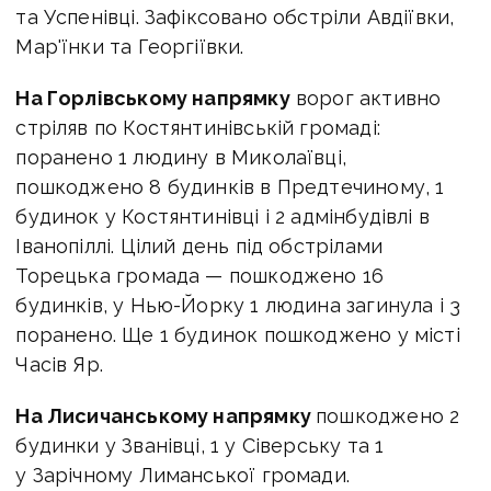
та Успенівці. Зафіксовано обстріли Авдіївки,
Мар'їнки та Георгіївки.
На Горлівському напрямку
ворог активно
стріляв по Костянтинівській громаді:
поранено 1 людину в Миколаївці,
пошкоджено 8 будинків в Предтечиному, 1
будинок у Костянтинівці і 2 адмінбудівлі в
Іванопіллі. Цілий день під обстрілами
Торецька громада — пошкоджено 16
будинків, у Нью-Йорку 1 людина загинула і 3
поранено. Ще 1 будинок пошкоджено у місті
Часів Яр.
На Лисичанському напрямку
пошкоджено 2
будинки у Званівці, 1 у Сіверську та 1
у Зарічному Лиманської громади.