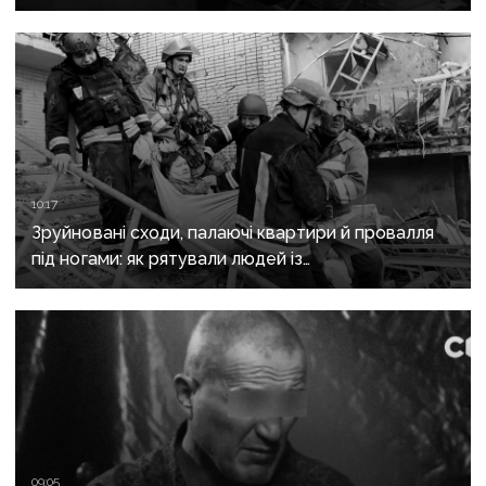
10:17
Зруйновані сходи, палаючі квартири й провалля
під ногами: як рятували людей із
багатоповерхівки в Краматорську
09:05