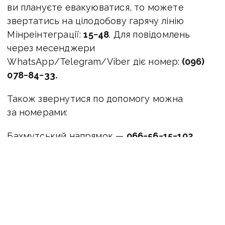
ви плануєте евакуюватися, то можете
звертатись на цілодобову гарячу лінію
Мінреінтеграції:
15−48
. Для повідомлень
через месенджери
WhatsApp/Telegram/Viber діє номер:
(096)
078−84−33.
Також звернутися по допомогу можна
за номерами:
Бахмутський напрямок —
066−56−15−102
Великоновосілківський напрямок —
066−56−11−102
Лиманський напрямок —
066−56−16−102
Авдіївський напрямок —
066 56 19 102.