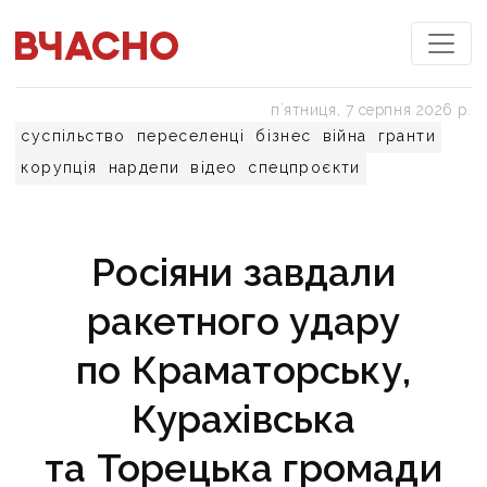
пʼятниця, 7 серпня 2026 р.
суспільство
переселенці
бізнес
війна
гранти
корупція
нардепи
відео
спецпроєкти
Росіяни завдали
ракетного удару
по Краматорську,
Курахівська
та Торецька громади