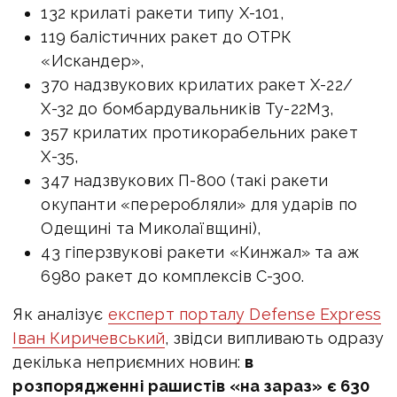
132 крилаті ракети типу Х-101,
119 балістичних ракет до ОТРК
«Искандер»,
370 надзвукових крилатих ракет Х-22/
Х-32 до бомбардувальників Ту-22М3,
357 крилатих протикорабельних ракет
Х-35,
347 надзвукових П-800 (такі ракети
окупанти «переробляли» для ударів по
Одещині та Миколаївщині),
43 гіперзвукові ракети «Кинжал» та аж
6980 ракет до комплексів С-300.
Як аналізує
експерт порталу Defense Express
Іван Киричевський
, звідси випливають одразу
декілька неприємних новин:
в
розпорядженні рашистів «на зараз» є 630