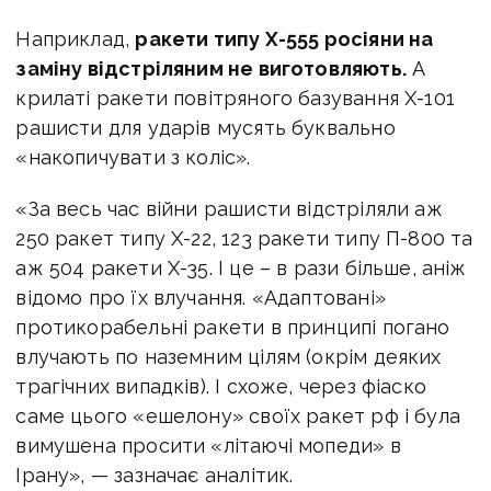
Наприклад,
ракети типу Х-555 росіяни на
заміну відстріляним не виготовляють.
А
крилаті ракети повітряного базування Х-101
рашисти для ударів мусять буквально
«накопичувати з коліс».
«За весь час війни рашисти відстріляли аж
250 ракет типу Х-22, 123 ракети типу П-800 та
аж 504 ракети Х-35. І це – в рази більше, аніж
відомо про їх влучання. «Адаптовані»
протикорабельні ракети в принципі погано
влучають по наземним цілям (окрім деяких
трагічних випадків). І схоже, через фіаско
саме цього «ешелону» своїх ракет рф і була
вимушена просити «літаючі мопеди» в
Ірану», — зазначає аналітик.