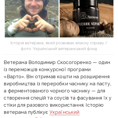
Історія ветерана, який розвиває власну справу /
фото: Український ветеранський фонд
Ветерана Володимир Скосогоренко — один
із переможців конкурсної програми
«Варто». Він отримав кошти на розширення
виробництва із переробки часнику на пасту,
а ферментованого чорного часнику — для
створення спецій та соусів та фасування їх у
стіки для разового використання. Історію
ветерана публікує
Український