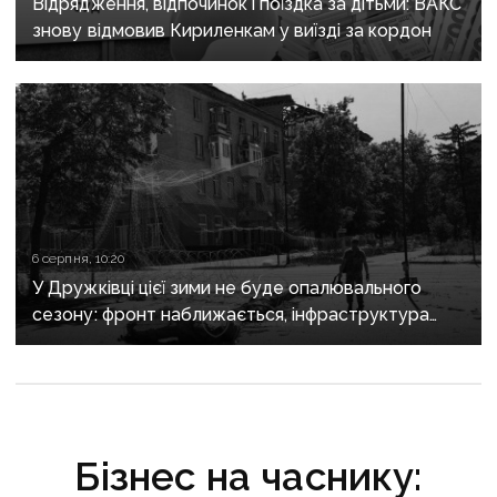
Відрядження, відпочинок і поїздка за дітьми: ВАКС
знову відмовив Кириленкам у виїзді за кордон
6 серпня, 10:20
У Дружківці цієї зими не буде опалювального
сезону: фронт наближається, інфраструктура
критично зруйнована
Бізнес на часнику: