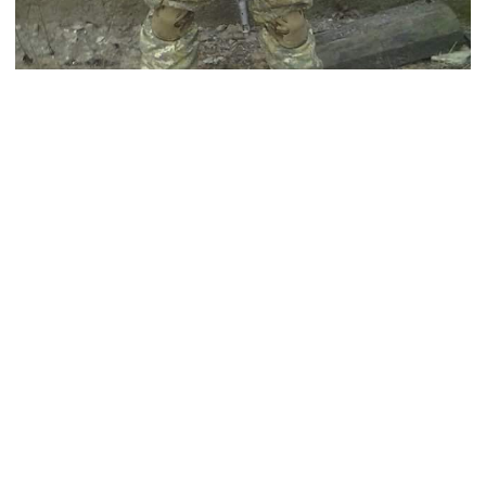
Володимир Скосогоренко захищав Україну в 2014-
2015 роках
У бізнес вирішив піти, бо прагнув заробляти
гроші… аби допомагати учасникам бойових
дій із психологічною реабілітацією та
фінансувати проєкти із надання
психореабілітації ветеранам російсько-
української війни та членам їхніх родин.
«часниковий» бізнес