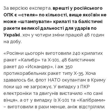
За версією експерта,
врешті у російського
ОПК є «стеля» по кількості, вище якої він не
може «штампувати» крилаті та балістичні
ракети великої дальності для ударів по
Україні
, хоч у чотири зміни працюй 48 годин
на добу.
«Росіяни цьогоріч виготовили 240 крилатих
ракет «Калибр» та Х-101, 48 балістичних
ракет до «Искандер», і аж 350
протикорабельних ракет типу Х-35. Хоча
здавалось би, флот НАТО окупантам в Криму
поки що не загрожує. У випадку з ПКР
електроніки та двигунів вистачило «по самі
вінця», а от у випадку із Х-101 та «Калібрами»
– виготовили в рази менше, аніж відстріляли.