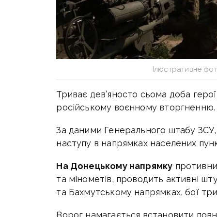
Ілюстративне фо
Триває дев’яносто сьома доба геро
російському воєнному вторгненню.
За даними Генерального штабу ЗСУ,
наступу в напрямках населених пункт
На Донецькому напрямку
противник
та мінометів, проводить активні шт
та Бахмутському напрямках, бої тр
Ворог намагається встановити пов