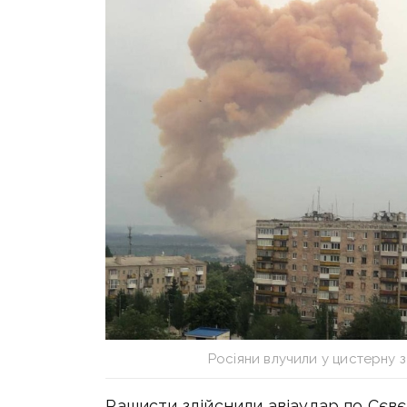
Росіяни влучили у цистерну
Рашисти здійснили авіаудар по Сєв