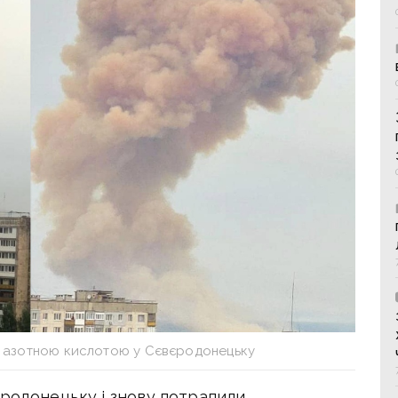
 з азотною кислотою у Сєвєродонецьку
єродонецьку і знову потрапили