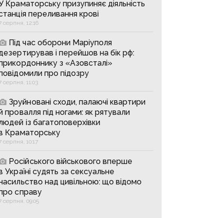
У Краматорську призупиняє діяльність
станція переливання крові
7 серпня, 12:16
Під час оборони Маріуполя
дезертирував і перейшов на бік рф:
прикордоннику з «Азовсталі»
повідомили про підозру
7 серпня, 11:03
Зруйновані сходи, палаючі квартири
й провалля під ногами: як рятували
людей із багатоповерхівки
в Краматорську
7 серпня, 10:17
Російського військового вперше
в Україні судять за сексуальне
насильство над цивільною: що відомо
про справу
7 серпня, 09:05