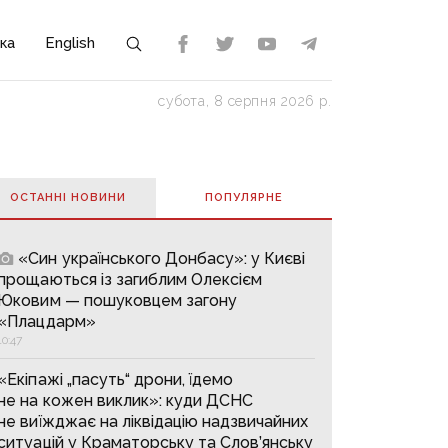
ка
English
субота, 8 серпня 2026 р.
ОСТАННІ НОВИНИ
ПОПУЛЯРНE
«Син українського Донбасу»: у Києві
прощаються із загиблим Олексієм
Юковим — пошуковцем загону
«Плацдарм»
10:47
«Екіпажі „пасуть“ дрони, їдемо
не на кожен виклик»: куди ДСНС
не виїжджає на ліквідацію надзвичайних
ситуацій у Краматорську та Слов’янську