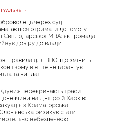
КТУАЛЬНЕ
оброволець через суд
амагається отримати допомогу
ід Світлодарської МВА: як громада
уйнує довіру до влади
ові правила для ВПО: що змінить
акон і чому він ще не гарантує
итла та виплат
Ждуни» перекривають траси
 Донеччини на Дніпро й Харків:
вакуація з Краматорська
 Слов’янська ризикує стати
мертельно небезпечною