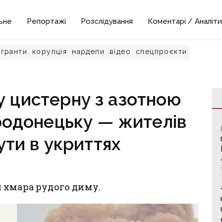
ьне
Репортажі
Розслідування
Коментарі / Аналіти
гранти
корупція
нардепи
відео
спецпроєкти
у цистерну з азотною
родонецьку — жителів
ути в укриттях
 хмара рудого диму.