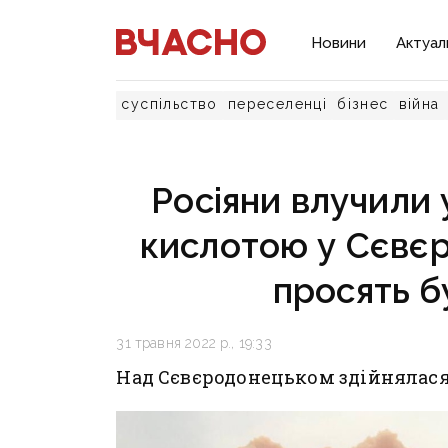
Новини
Актуал
суспільство
переселенці
бізнес
війна
Росіяни влучили 
кислотою у Сєвє
просять б
31 травня 2022 р., 19:33
Над Сєвєродонецьком здійнялася