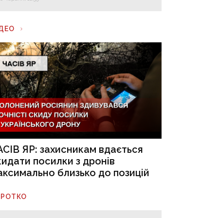
ІДЕО
АСІВ ЯР: захисникам вдається
кидати посилки з дронів
аксимально близько до позицій
ОРОТКО