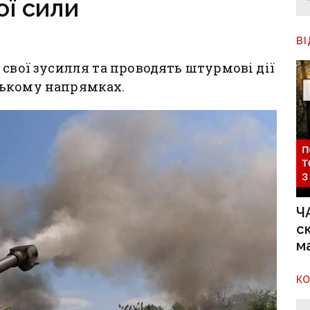
ої сили
В
 свої зусилля та проводять штурмові дії
ському напрямках.
Ч
с
м
К