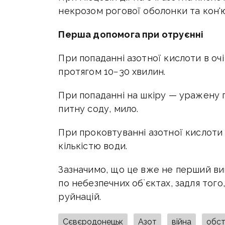
некрозом рогової оболонки та кон'
Перша допомога при отруєнні
При попаданні азотної кислоти в оч
протягом 10−30 хвилин.
При попаданні на шкіру — уражену
питну соду, мило.
При проковтуванні азотної кислот
кількістю води.
Зазначимо, що це вже не перший вип
по небезпечних об`єктах, задля тог
руйнацій.
Сєвєродонецьк
Азот
війна
обст