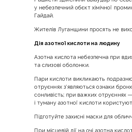
у небезпечний обєкт хімічної проми
Гайдай.
Жителів Луганщини просять не вихо
Дія азотної кислоти на людину
Азотна кислота небезпечна при вдих
та слизові оболонки.
Пари кислоти викликають подразнюю
отруєннях з'являються ознаки бронхі
сонливість; при важких отруєннях — 
і туману азотної кислоти користуют
Підготуйте захисні маски для облич
При місцевій дії на очі азотна кис