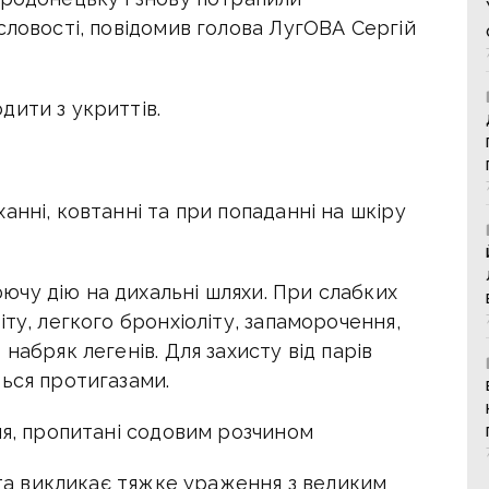
словості, повідомив голова ЛугОВА Сергій
дити з укриттів.
анні, ковтанні та при попаданні на шкіру
чу дію на дихальні шляхи. При слабких
ту, легкого бронхіоліту, запаморочення,
набряк легенів. Для захисту від парів
ься протигазами.
чя, пропитані содовим розчином
лота викликає тяжке ураження з великим