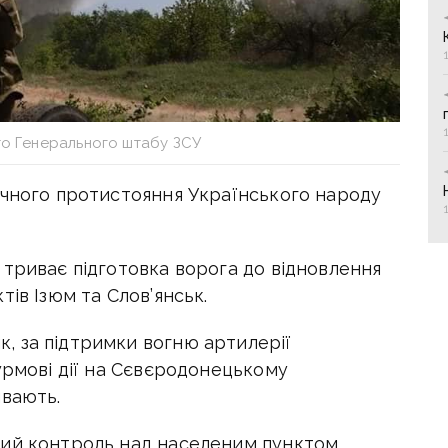
то Генерального штабу ЗСУ
їчного протистояння Українського народу
 триває підготовка ворога до відновлення
ів Ізюм та Слов’янськ.
, за підтримки вогню артилерії
урмові дії на Сєвєродонецькому
ивають.
ний контроль над населеним пунктом