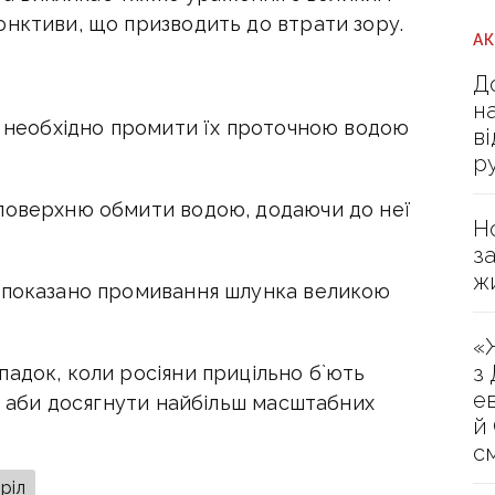
юнктиви, що призводить до втрати зору.
А
Д
н
і необхідно промити їх проточною водою
в
р
 поверхню обмити водою, додаючи до неї
Н
з
ж
и показано промивання шлунка великою
«
з
адок, коли росіяни прицільно б`ють
е
о, аби досягнути найбільш масштабних
й
с
ріл