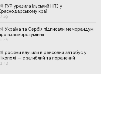
ГУР уразила Ільський НПЗ у
Краснодарському краї
12:49
Україна та Сербія підписали меморандум
про взаєморозуміння
12:48
росіяни влучили в рейсовий автобус у
Нікополі — є загиблий та поранений
12:48