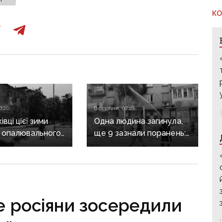
КО
0:20
6 серпня, 07:16
вці цієї зими
Одна людина загинула,
 опалювального
ще 9 зазнали поранень:
 фронт
воєнні злочини
ється,
рф на Донеччині
руктура
о зруйнована
де росіяни зосередили