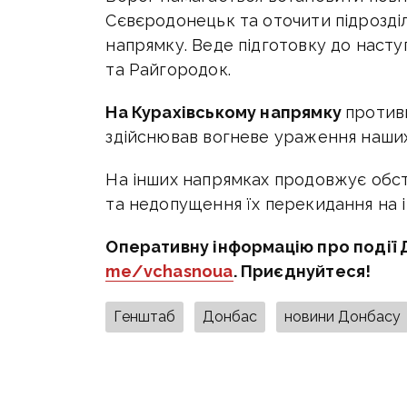
Сєвєродонецьк та оточити підрозді
напрямку. Веде підготовку до насту
та Райгородок.
На Курахівському напрямку
против
здійснював вогневе ураження наших 
На інших напрямках продовжує обст
та недопущення їх перекидання на ін
Оперативну інформацію про події 
me/vchasnoua
. Приєднуйтеся!
Генштаб
Донбас
новини Донбасу
ПОДІЛИТИСЯ У СОЦМЕРЕЖАХ: