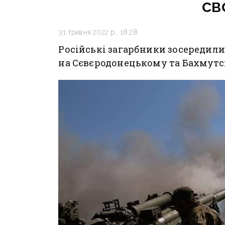
св
31 травня 2022 р., 18:28
Російські загарбники зосередили
на Сєвєродонецькому та Бахмут