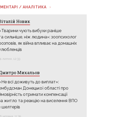
МЕНТАРІ / АНАЛІТИКА
Віталій Новик
«Тварини чують вибухи раніше
та сильніше, ніж людина»: зоопсихолог
розповів, як війна впливає на домашніх
улюбленців
31 липня, 12:33
Дмитро Михальов
«Не всі доживуть до виплат»:
омбудсман Донецької області про
ймовірність отримати компенсації
за житло та реакцію на виселення ВПО
з шелтерів
16 червня, 11:39