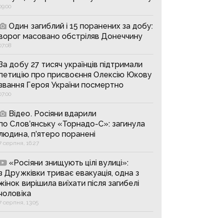
09:00
Один загиблий і 15 поранених за добу:
ворог масовано обстріляв Донеччину
07:08
За добу 27 тисяч українців підтримали
петицію про присвоєння Олексію Юкову
звання Героя України посмертно
07:00
Відео. Росіяни вдарили
по Слов’янську «Торнадо-С»: загинула
людина, п’ятеро поранені
7 серпня, 16:27
«Росіяни знищують цілі вулиці»:
з Дружківки триває евакуація, одна з
жінок вирішила виїхати після загибелі
чоловіка
7 серпня, 13:05