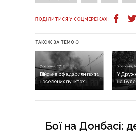
ПОДІЛИТИСЯ У СОЦМЕРЕЖАХ:
ТАКОЖ ЗА ТЕМОЮ
7 серпня, 07:12
6 серпня, 1
Війська рф вдарили по 11
У Дружкі
населених пунктах
не буде
Донеччини: одна людина
сезону:
загинула, п’ятеро
наближа
поранені
інфраст
критичн
Бої на Донбасі: 