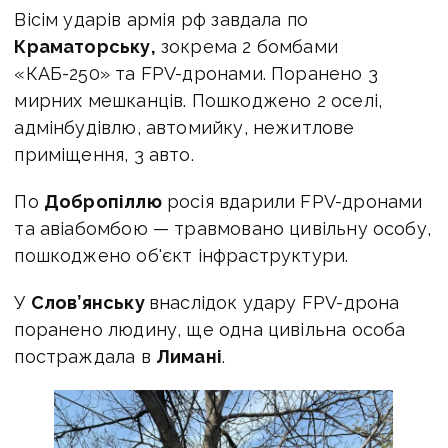
Вісім ударів армія рф завдала по
Краматорську,
зокрема 2 бомбами
«КАБ-250» та FPV-дронами. Поранено 3
мирних мешканців. Пошкоджено 2 оселі,
адмінбудівлю, автомийку, нежитлове
приміщення, 3 авто.
По
Добропіллю
росія вдарили FPV-дронами
та авіабомбою — травмовано цивільну особу,
пошкоджено об'єкт інфраструктури.
У
Слов’янську
внаслідок удару FPV-дрона
поранено людину, ще одна цивільна особа
постраждала в
Лимані
.