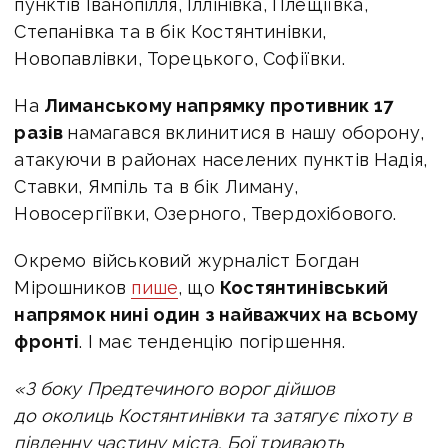
пунктів Іванопілля, Іллінівка, Плещіївка,
Степанівка та в бік Костянтинівки,
Новопавлівки, Торецького, Софіївки.
На
Лиманському напрямку противник 17
разів
намагався вклинитися в нашу оборону,
атакуючи в районах населених пунктів Надія,
Ставки, Ямпіль та в бік Лиману,
Новосергіївки, Озерного, Твердохібового.
Окремо військовий журналіст Богдан
Мірошников
пише
, що
Костянтинівський
напрямок нині
один з найважчих на всьому
фронті
. І має тенденцію погіршення.
«З боку Предтечиного ворог дійшов
до околиць Костянтинівки та затягує піхоту в
південну частину міста. Бої тривають