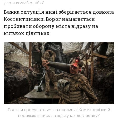
7 травня 2026 р., 06:28
Важка ситуація нині зберігається довкола
Костянтинівки. Ворог намагається
пробивати оборону міста відразу на
кількох ділянках.
Росіяни просуваються на околицях Костянтинівки й
посилюють тиск на підступах до Лиману/