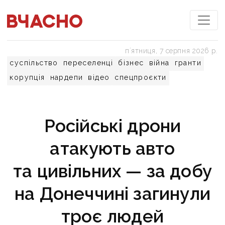
пʼятниця, 7 серпня 2026 р.
суспільство
переселенці
бізнес
війна
гранти
корупція
нардепи
відео
спецпроєкти
Російські дрони
атакують авто
та цивільних — за добу
на Донеччині загинули
троє людей