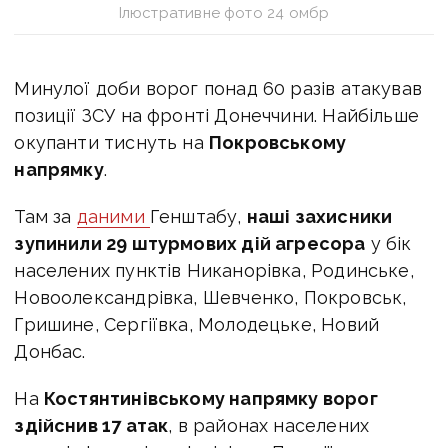
Ілюстративне фото 24 омбр
Минулої доби ворог понад 60 разів атакував
позиції ЗСУ на фронті Донеччини. Найбільше
окупанти тиснуть на
Покровському
напрямку
.
Там за
даними
Генштабу,
наші захисники
зупинили 29 штурмових дій агресора
у бік
населених пунктів Никанорівка, Родинське,
Новоолександрівка, Шевченко, Покровськ,
Гришине, Сергіївка, Молодецьке, Новий
Донбас.
На
Костянтинівському напрямку ворог
здійснив 17 атак
, в районах населених