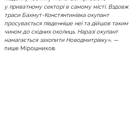
у приватному секторі в самому місті. Вздовж
траси Бахмут-Констянтинівка окупант
просувається південніше неї та дійшов таким
чином до східних околиць.
Наразі окупант
намагається захопити Новодмитрівку», —
пише Мірошников.
Разом з цим район Берестка та Іллінівки є
одним з найважчих, бо звідти окупант
постійно намагається просочитися в західну
частину міста.
«Там — і промка, і висотна забудова. Якщо
ворог туди просочиться — його не вибʼєш
звідти, і при масштабуванні затягування туди
піхоти — половина міста буде доволі швидко
втрачена,
— зазначає журналіст. -
Початок