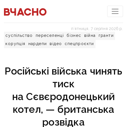
пʼятниця, 7 серпня 2026 р.
суспільство
переселенці
бізнес
війна
гранти
корупція
нардепи
відео
спецпроєкти
Російські війська чинять
тиск
на Сєвєродонецький
котел, — британська
розвідка