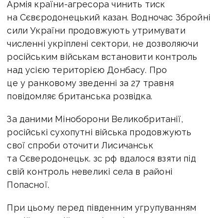
Армія країни-агресора чинить тиск
на Сєвєродонецький казан. Водночас Збройні
сили України продовжують утримувати
численні укріплені сектори, не дозволяючи
російським військам встановити контроль
над усією територією Донбасу. Про
це у ранковому зведенні за 27 травня
повідомляє британська розвідка.
За даними Міноборони Великобританії,
російські сухопутні війська продовжують
свої спроби оточити Лисичанськ
та Сєверодонецьк. зс рф вдалося взяти під
свій контроль невеликі села в районі
Попасної.
При цьому перед південним угрупуванням