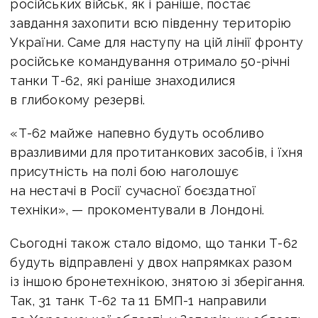
російських військ, як і раніше, постає
завдання захопити всю південну територію
України. Саме для наступу на цій лінії фронту
російське командування отримало 50-річні
танки Т-62, які раніше знаходилися
в глибокому резерві.
«Т-62 майже напевно будуть особливо
вразливими для протитанкових засобів, і їхня
присутність на полі бою наголошує
на нестачі в Росії сучасної боєздатної
техніки», — прокоментували в Лондоні.
Сьогодні також стало відомо, що танки Т-62
будуть відправлені у двох напрямках разом
із іншою бронетехнікою, знятою зі зберігання.
Так, 31 танк Т-62 та 11 БМП-1 направили