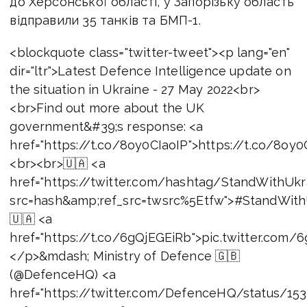
до Херсонської області, у Запорізьку область
відправили 35 танків та БМП-1.
<blockquote class="twitter-tweet"><p lang="en"
dir="ltr">Latest Defence Intelligence update on
the situation in Ukraine - 27 May 2022<br>
<br>Find out more about the UK
government&#39;s response: <a
href="https://t.co/8oy0CIaoIP">https://t.co/8oy
<br><br>🇺🇦 <a
href="https://twitter.com/hashtag/StandWithUkr
src=hash&amp;ref_src=twsrc%5Etfw">#StandWith
🇺🇦 <a
href="https://t.co/6gQjEGEiRb">pic.twitter.com
</p>&mdash; Ministry of Defence 🇬🇧
(@DefenceHQ) <a
href="https://twitter.com/DefenceHQ/status/15