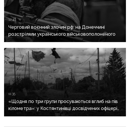
12:43
Черговий воєнний злочин рф: на Донеччині
розстріляли українського військовополоненого
11:35
«Щодня по три групи просуваються вглиб на пів
кілометра»: у Костянтинівці досвідчених офіцерів
рф відправляють на штурми позицій