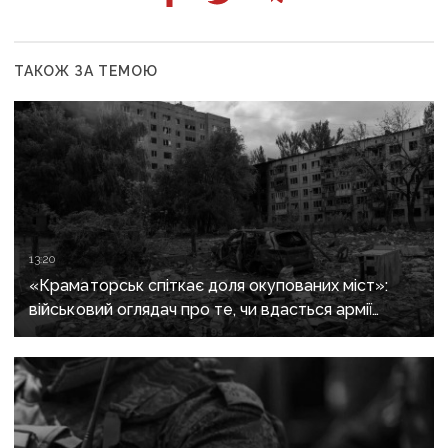
ТАКОЖ ЗА ТЕМОЮ
13:20
«Краматорськ спіткає доля окупованих міст»:
військовий оглядач про те, чи вдасться армії
рф захопити останню агломерацію Донеччини до
кінця 2026 року