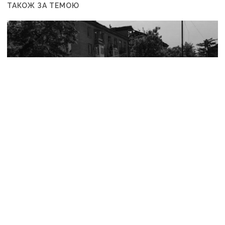
ТАКОЖ ЗА ТЕМОЮ
10:20
У Дружківці цієї зими не буде опалювального
сезону: фронт наближається, інфраструктура
критично зруйнована