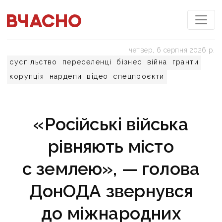
четвер, 6 серпня 2026 р.
суспільство
переселенці
бізнес
війна
гранти
корупція
нардепи
відео
спецпроєкти
«Російські війська
рівняють місто
с землею», — голова
ДонОДА звернувся
до міжнародних