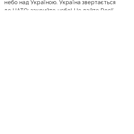
небо над Україною. Україна звертається
до НАТО: закрийте небо! Не дайте Росії
нищити мирні міста та цивільних людей!»