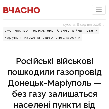
субота, 8 серпня 2026 р.
суспільство
переселенці
бізнес
війна
гранти
корупція
нардепи
відео
спецпроєкти
Російські військові
пошкодили газопровід
Донецьк-Маріуполь —
без газу залишаться
населені пункти від