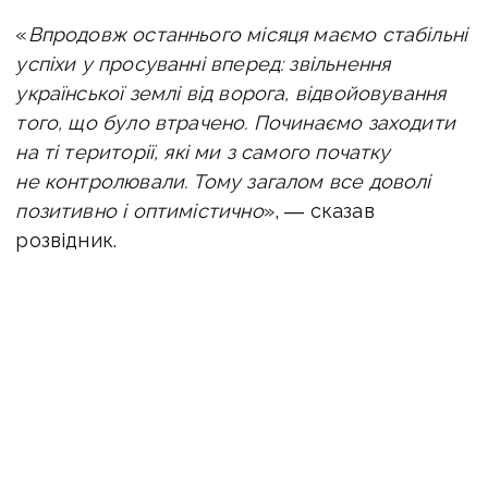
«
Впродовж останнього місяця маємо стабільні
успіхи у просуванні вперед: звільнення
української землі від ворога, відвойовування
того, що було втрачено. Починаємо заходити
на ті території, які ми з самого початку
не контролювали. Тому загалом все доволі
позитивно і оптимістично
», ― сказав
розвідник.
Волохов також додав, що зараз рашисти
підтягують резерви та техніку. Так наразі є
піхотних боїв, але останнім часом і з нашого, і
з ворожого боку залучається багато танків.
«
Якщо до цього була тільки піхота, то зараз
ворог активно показує техніку. Для нас