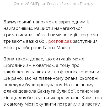
Фото: 28 ОМБр ім. Лицарів Зимового Походу
Бахмутський напрямок є зараз одним із
найгарячіших. Рашисти намагаються
триматися за зайняті ними позиції, зокрема
тривають важкі бої,
розповідає
заступниця
міністра оборони Ганна Маляр.
Вона також додає, що ситуація може
щогодини змінюватись, а тому про
закріплення наших сил на флангах говорити
ще рано. Так на південному фланзі сьогодні
подекуди були просування. На північному
фланзі довкола Бахмута були бої, станом на
кінець дня без суттєвих просувань. Крім того,
в самому місті окупанти потрапили в пастку.