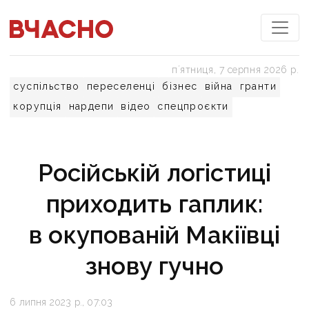
пʼятниця, 7 серпня 2026 р.
суспільство
переселенці
бізнес
війна
гранти
корупція
нардепи
відео
спецпроєкти
Російській логістиці
приходить гаплик:
в окупованій Макіївці
знову гучно
6 липня 2023 р., 07:03