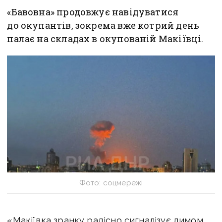
«Бавовна» продовжує навідуватися
до окупантів, зокрема вже котрий день
палає на складах в окупованій Макіївці.
Фото: соцмережі
«Макіївка зранку радісно сигналізує димом