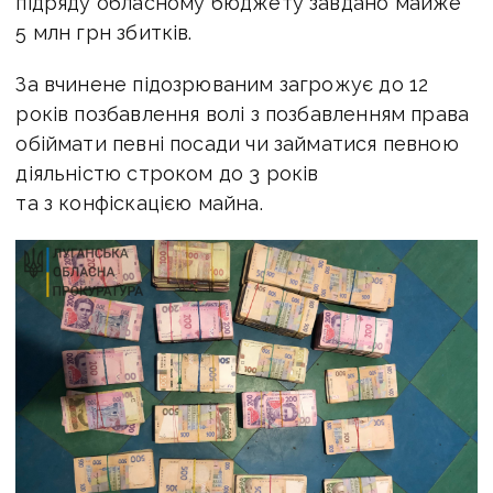
підряду обласному бюджету завдано майже
5 млн грн збитків.
За вчинене підозрюваним загрожує до 12
років позбавлення волі з позбавленням права
обіймати певні посади чи займатися певною
діяльністю строком до 3 років
та з конфіскацією майна.