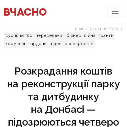
неділя, 9 серпня 2026 р.
суспільство
переселенці
бізнес
війна
гранти
корупція
нардепи
відео
спецпроєкти
Розкрадання коштів
на реконструкції парку
та дитбудинку
на Донбасі —
підозрюються четверо