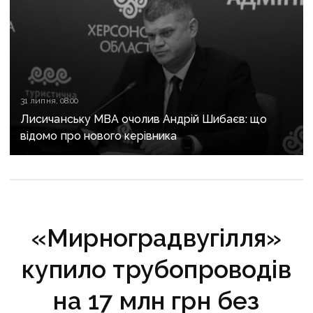
31 липня, 08:00
Лисичанську МВА очолив Андрій Шибаєв: що
відомо про нового керівника
«Мирноградвугілля»
купило трубопроводів
на 17 млн грн без