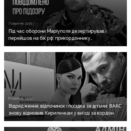
7 серпня, 11:03
Під час оборони Маріуполя дезертирував і
перейшов на бік рф: прикордоннику
з «Азовсталі» повідомили про підозру
6 серпня, 14:00
Відрядження, відпочинок і поїздка за дітьми: ВАКС
знову відмовив Кириленкам у виїзді за кордон