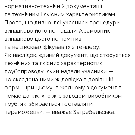
нормативно-технічній документації
та технічним і якісним характеристикам.
Проте, що дивно, всі учасники процедури
випадково його не надали. А замовник
випадково цього не помітив
та не дискваліфікував їх з тендеру.
Як наслідок, єдиний документ, що стосується
технічних та якісних характеристик
трубопроводу, який надали учасники —
це складена ними ж довідка в довільній
формі. При цьому, в жодному з документів
немає даних, хто ж є заводом-виробником
труб, які збирається поставляти
переможець», — вважає Загребельська.
Директором «МК Корпорейшн» є Сергій
Бахор — колишній інспектор відділу