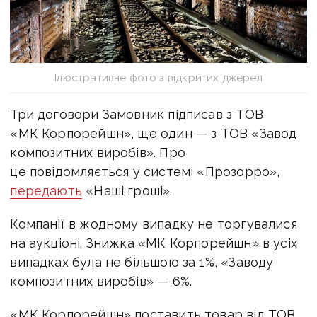
Ілюстративне фото з відкритих джерел
Три договори Замовник підписав з ТОВ
«МК Корпорейшн», ще один — з ТОВ «Завод
композитних виробів». Про
це повідомляється у системі «Прозорро»,
передають
«Наші гроші».
Компанії в жодному випадку не торгувалися
на аукціоні. Знижка «МК Корпорейшн» в усіх
випадках була не більшою за 1%, «Заводу
композитних виробів» — 6%.
«МК Корпорейшн» поставить товар від ТОВ