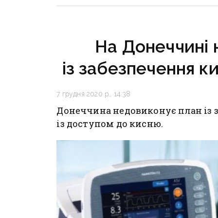
за кордон
На Донеччині 
із забезпечення к
7 грудня 2020 р., 14:38
Донеччина недовиконує план із 
із доступом до кисню.