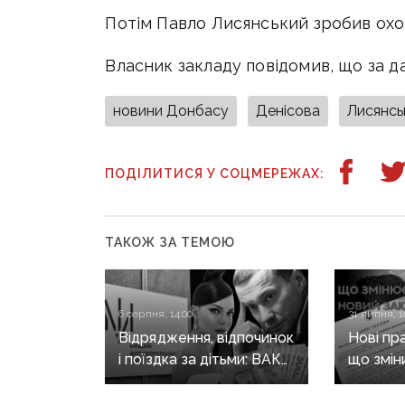
Потім Павло Лисянський зробив охор
Власник закладу повідомив, що за да
новини Донбасу
Денісова
Лисянсь
ПОДІЛИТИСЯ У СОЦМЕРЕЖАХ:
ТАКОЖ ЗА ТЕМОЮ
6 серпня, 14:00
31 липня, 1
Відрядження, відпочинок
Нові пр
і поїздка за дітьми: ВАКС
що змін
знову відмовив
він ще 
Кириленкам у виїзді
житла т