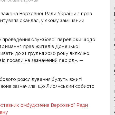
.ombudsman.gov.ua
оважена Верховної Ради України з прав
тувала скандал, у якому замішаний
о проведення службової перевірки щодо
тримання прав жителів Донецької
ривати до 21 грудня 2020 року включно
ід посади на зазначений період», —
жбового розслідування будуть вжиті
ж вона зазначила, що Лисянський собисто
дставник омбудсмена Верховної Ради
ану