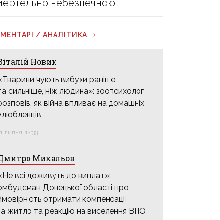
мертельно небезпечною
МЕНТАРІ / АНАЛІТИКА
Віталій Новик
«Тварини чують вибухи раніше
та сильніше, ніж людина»: зоопсихолог
розповів, як війна впливає на домашніх
улюбленців
31 липня, 12:33
Дмитро Михальов
«Не всі доживуть до виплат»:
омбудсман Донецької області про
ймовірність отримати компенсації
за житло та реакцію на виселення ВПО