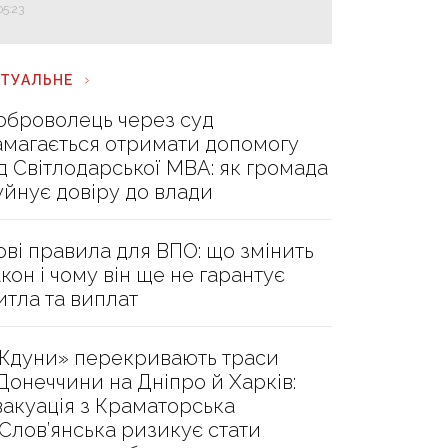
05:23
КТУАЛЬНЕ
оброволець через суд
амагається отримати допомогу
ід Світлодарської МВА: як громада
уйнує довіру до влади
ові правила для ВПО: що змінить
акон і чому він ще не гарантує
итла та виплат
Ждуни» перекривають траси
 Донеччини на Дніпро й Харків:
вакуація з Краматорська
 Слов’янська ризикує стати