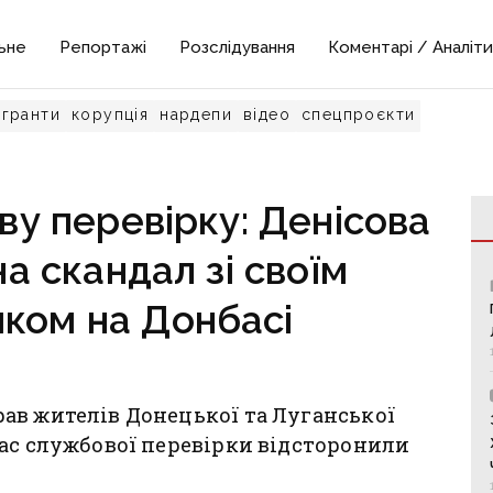
ьне
Репортажі
Розслідування
Коментарі / Аналіти
гранти
корупція
нардепи
відео
спецпроєкти
у перевірку: Денісова
а скандал зі своїм
ком на Донбасі
ав жителів Донецької та Луганської
ас службової перевірки відсторонили