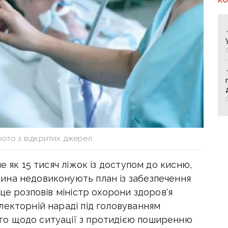
фото з відкритих джерел
е як 15 тисяч ліжок із доступом до кисню,
ина недовиконують план із забезпечення
це розповів міністр охорони здоров'я
лекторній нараді під головуванням
о щодо ситуації з протидією поширенню