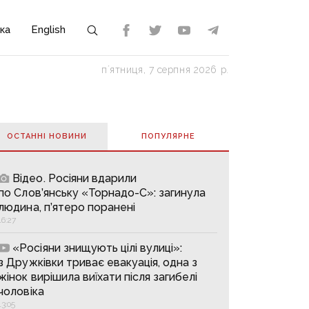
ка
English
пʼятниця, 7 серпня 2026 р.
ОСТАННІ НОВИНИ
ПОПУЛЯРНE
Відео. Росіяни вдарили
по Слов’янську «Торнадо-С»: загинула
людина, п’ятеро поранені
16:27
«Росіяни знищують цілі вулиці»:
з Дружківки триває евакуація, одна з
жінок вирішила виїхати після загибелі
чоловіка
13:05