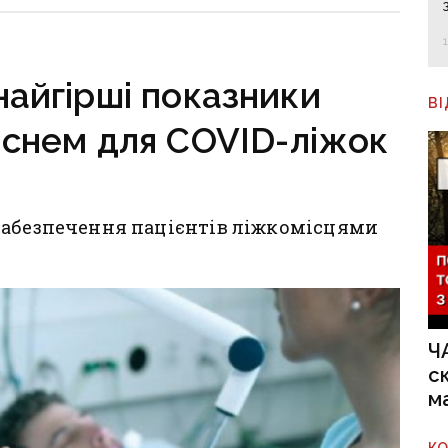
районі, яку нещодавно
вже ремонтували
найгірші показники
В
иснем для COVID-ліжок
забезпечення пацієнтів ліжкомісцями
Ч
с
м
К