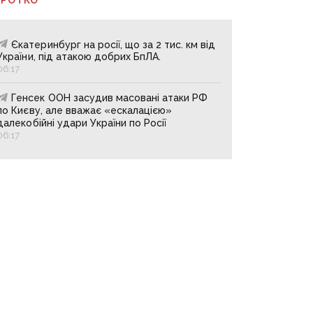
Єкатеринбург на росії, що за 2 тис. км від
України, під атакою добрих БпЛА.
06:17
Генсек ООН засудив масовані атаки РФ
по Києву, але вважає «ескалацією»
далекобійні удари України по Росії
06:17