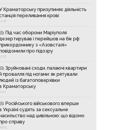
У Краматорську призупиняє діяльність
станція переливання крові
12:16
Під час оборони Маріуполя
дезертирував і перейшов на бік рф:
прикордоннику з «Азовсталі»
повідомили про підозру
11:03
Зруйновані сходи, палаючі квартири
й провалля під ногами: як рятували
людей із багатоповерхівки
в Краматорську
10:17
Російського військового вперше
в Україні судять за сексуальне
насильство над цивільною: що відомо
про справу
09:05