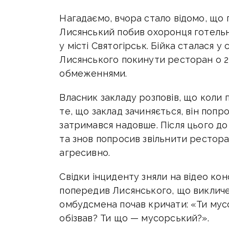
Нагадаємо, вчора стало відомо, що
Лисянський побив охоронця готель
у місті Святогірськ. Бійка сталася 
Лисянського покинути ресторан о 22
обмеженнями.
Власник закладу розповів, що коли
те, що заклад зачиняється, він попр
затримався надовше. Після цього д
та знов попросив звільнити рестор
агресивно.
Свідки інциденту зняли на відео кон
попередив Лисянського, що викличе 
омбудсмена почав кричати: «Ти мус
обізвав? Ти що — мусорський?».