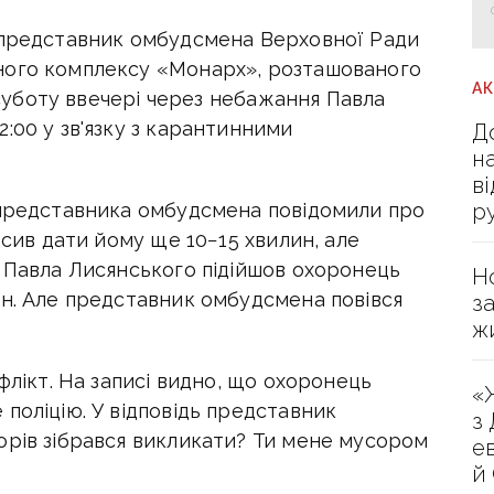
 представник омбудсмена Верховної Ради
ного комплексу «Монарх», розташованого
А
у суботу ввечері через небажання Павла
:00 у зв'язку з карантинними
Д
н
в
р
 представника омбудсмена повідомили про
осив дати йому ще 10−15 хвилин, але
о Павла Лисянського підійшов охоронець
Н
ан. Але представник омбудсмена повівся
з
ж
флікт. На записі видно, що охоронець
«
поліцію. У відповідь представник
з
орів зібрався викликати? Ти мене мусором
е
й