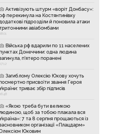
Активізують штурм «воріт Донбасу»:
рф перекинула на Костянтинівку
додаткові підрозділи й поновила атаки
тритонними авіабомбами
08:01
Війська рф вдарили по 11 населених
пунктах Донеччини: одна людина
загинула, п’ятеро поранені
07:12
Загиблому Олексію Юкову хочуть
посмертно присвоїти звання Героя
України: триває збір підписів
06:48
«Якою треба бути великою
людиною, щоб за тобою плакала вся
Україна»: 7 та 8 серпня прощаються із
засновником організації «Плацдарм»
Олексієм Юковим