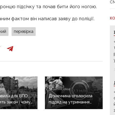
с
онцю підсічку та почав бити його ногою.
ним фактом він написав заяву до поліції.
КО
кий
перевірка
0:12
30 липня, 08:02
авила для ВПО:
Донеччина оголосила
ить закон і чому
підряд на утримання
не гарантує
дороги
а виплат
у Краматорському