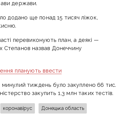
лави держави.
уло додано ще понад 15 тисяч ліжок,
кисню.
ласті перевиконують план, а деякі —
х Степанов назвав Донеччину
ження планують ввести
а минулий тиждень було закуплено 66 тис.
іністерство закупить 1,3 млн таких тестів.
коронавірус
Донецька область