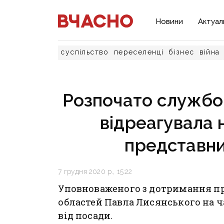
Новини
Актуал
суспільство
переселенці
бізнес
війна
Розпочато службов
відреагувала н
представни
7 грудня 2020 р., 15:22
Уповноваженого з дотримання пр
областей Павла Лисянського на ч
від посади.