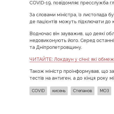
COVID-19, повідомляє пресслужба г
За словами міністра, із листопада б
де пацієнтів можуть підключати до 
Водночас він зауважив, що деякі об
недовиконують його. Серед останні
та Дніпропетровщину.
ЧИТАЙТЕ: Локдаун у січні: які обме
Також міністр проінформував, що з
тестів на антиген, а до кінця року м
COVID
кисень
Степанов
МОЗ
ПОДІЛИТИСЯ У СОЦМЕРЕЖАХ: