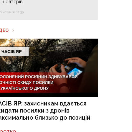
з шелтерів
16 червня, 11:39
ІДЕО
АСІВ ЯР: захисникам вдається
кидати посилки з дронів
аксимально близько до позицій
ОРОТКО