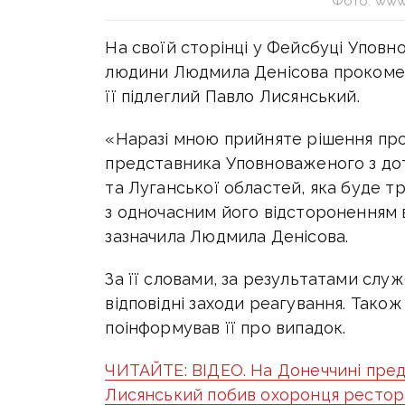
Фото: www
На своїй сторінці у Фейсбуці Уповн
людини Людмила Денісова прокомен
її підлеглий Павло Лисянський.
«Наразі мною прийняте рішення пр
представника Уповноваженого з до
та Луганської областей, яка буде т
з одночасним його відстороненням в
зазначила Людмила Денісова.
За її словами, за результатами слу
відповідні заходи реагування. Тако
поінформував її про випадок.
ЧИТАЙТЕ: ВІДЕО. На Донеччині пре
Лисянський побив охоронця рестор