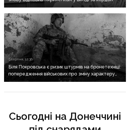
5 серпня, 12:36
Біля Покровська є ризик штурмів на бронетехніці:
попередження військових про зміну характеру
боїв на напрямку
Сьогодні на Донеччині
під снарядами