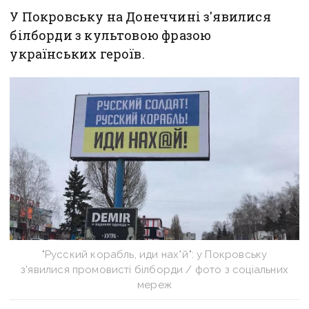
У Покровську на Донеччині з'явилися
білборди з культовою фразою
українських героїв.
"Русский корабль, иди нах*й": у Покровську
з'явилися промовисті білборди / фото з соціальних
мереж