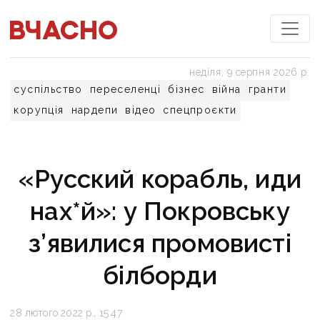
неділя, 9 серпня 2026 р.
суспільство
переселенці
бізнес
війна
гранти
корупція
нардепи
відео
спецпроєкти
«Русский корабль, иди
нах*й»: у Покровську
з’явилися промовисті
білборди
28 лютого 2022 р., 15:47