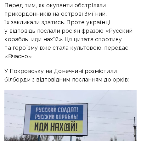
Перед тим, як окупанти обстріляли
прикордонників на острові Зміїний,
їх закликали здатись. Проте українці
у відповідь послали росіян фразою «Русский
корабль, иди нах*й». Ця цитата cпротиву
та героїзму вже стала культовою, передає
«Вчасно».
У Покровську на Донеччині розмістили
білборди з відповідним посланням до орків: