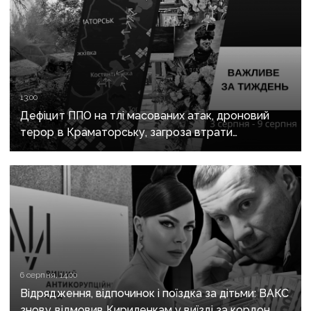
13:00
Дефіцит ППО на тлі масованих атак, дроновий
терор в Краматорську, загроза втрати
Костянтинівки та прощання з Олексієм Юковим:
важливе за тиждень
6 серпня, 14:00
Відрядження, відпочинок і поїздка за дітьми: ВАКС
знову відмовив Кириленкам у виїзді за кордон