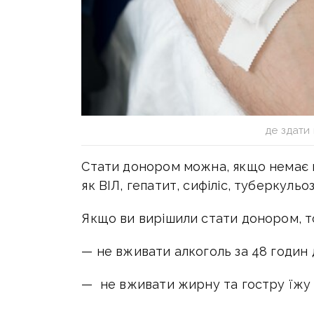
де здати
Стати донором можна, якщо немає 
як ВІЛ, гепатит, сифіліс, туберкульо
Якщо ви вирішили стати донором, т
— не вживати алкоголь за 48 годин 
— не вживати жирну та гостру їжу з