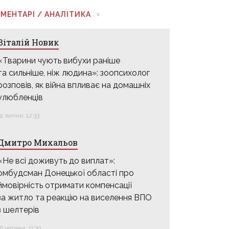
МЕНТАРІ / АНАЛІТИКА
Віталій Новик
«Тварини чують вибухи раніше
та сильніше, ніж людина»: зоопсихолог
розповів, як війна впливає на домашніх
улюбленців
31 липня, 12:33
Дмитро Михальов
«Не всі доживуть до виплат»:
омбудсман Донецької області про
ймовірність отримати компенсації
за житло та реакцію на виселення ВПО
з шелтерів
16 червня, 11:39