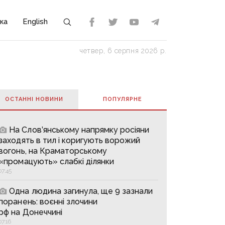
ка
English
четвер, 6 серпня 2026 р.
ОСТАННІ НОВИНИ
ПОПУЛЯРНE
На Слов’янському напрямку росіяни
заходять в тил і коригують ворожий
вогонь, на Краматорському
«промацують» слабкі ділянки
07:45
Одна людина загинула, ще 9 зазнали
поранень: воєнні злочини
рф на Донеччині
07:16