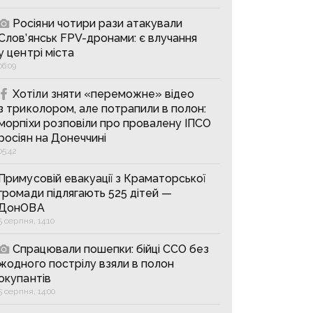
Росіяни чотири рази атакували
Слов’янськ FPV-дронами: є влучання
у центрі міста
06:09
Хотіли зняти «переможне» відео
з триколором, але потрапили в полон:
морпіхи розповіли про провалену ІПСО
росіян на Донеччині
05:42
Примусовій евакуації з Краматорської
громади підлягають 525 дітей —
ДонОВА
5 серпня, 14:10
Спрацювали пошепки: бійці ССО без
жодного пострілу взяли в полон
окупантів
5 серпня, 14:00