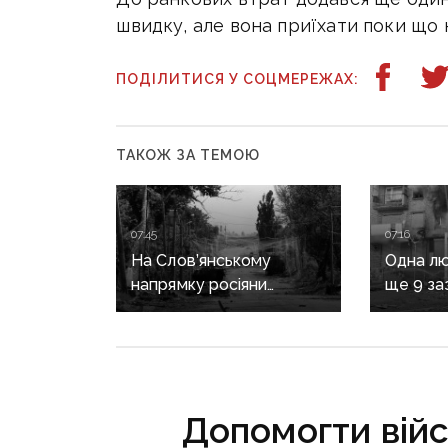
швидку, але вона приїхати поки що 
ПОДІЛИТИСЯ У СОЦМЕРЕЖАХ:
ТАКОЖ ЗА ТЕМОЮ
07:45
07:16
На Слов’янському
Одна лю
напрямку росіяни
ще 9 за
заходять в тил і
воєнні 
коригують ворожий
рф на Д
вогонь,
на Краматорському
«промацують» слабкі
Допомогти вій
ділянки