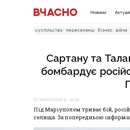
Новини
Актуал
суспільство
переселенці
бізнес
війна
Сартану та Тала
бомбардує російс
27 лютого 2022 р., 10:29
Під Маріуполем триває бій, росі
селища. За попередньою інформац