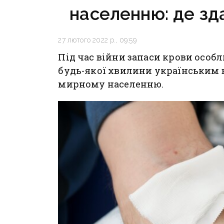
населенню: де зд
27 лютого 2022 р., 09:59
Під час війни запаси крови особ
будь-якої хвилини українським 
мирному населенню.