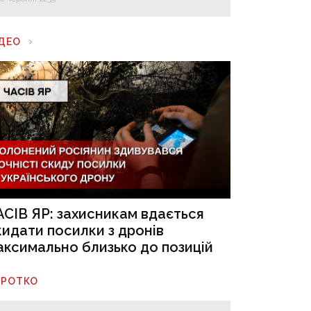
ІДЕО
АСІВ ЯР: захисникам вдається
кидати посилки з дронів
аксимально близько до позицій
ОРОТКО