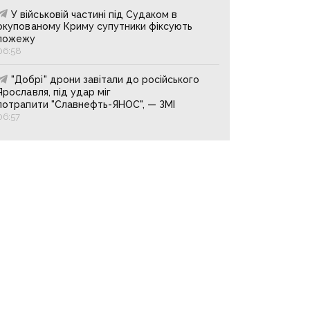
У військовій частині під Судаком в
окупованому Криму супутники фіксують
пожежу
06:58
"Добрі" дрони завітали до російського
Ярославля, під удар міг
потрапити "Славнефть-ЯНОС", — ЗМІ
06:57