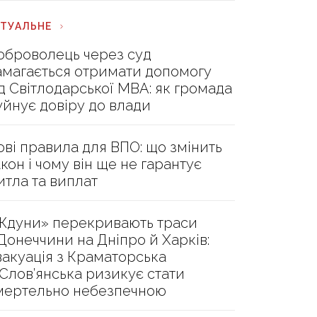
КТУАЛЬНЕ
оброволець через суд
амагається отримати допомогу
ід Світлодарської МВА: як громада
уйнує довіру до влади
ові правила для ВПО: що змінить
акон і чому він ще не гарантує
итла та виплат
Ждуни» перекривають траси
 Донеччини на Дніпро й Харків:
вакуація з Краматорська
 Слов’янська ризикує стати
мертельно небезпечною