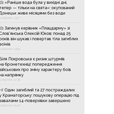
«Раніше вода була у вихідні дні,
тепер — тільки на свята»: окупований
Донецьк живе місяцями без води
5 серпня, 13:17
Загинув керівник «Плацдарму» зі
Слов’янська Олексій Юков: понад 25
років він шукав і повертав тіла загиблих
воїнів
5 серпня, 13:02
Біля Покровська є ризик штурмів
на бронетехніці: попередження
військових про зміну характеру боїв
на напрямку
5 серпня, 12:36
Один загиблий та 27 постраждалих
у Краматорську: пошукову операцію під
завалами 14-поверхівки завершено
5 серпня, 11:47