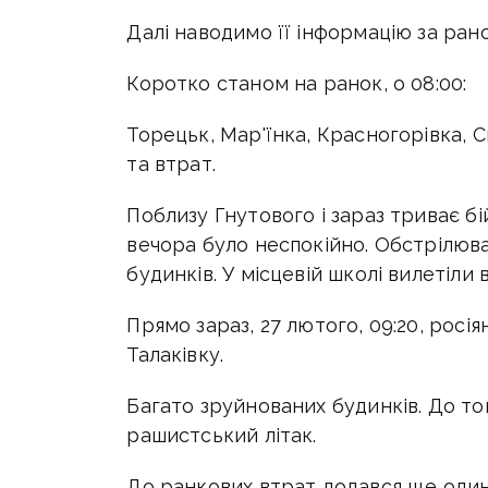
Далі наводимо її інформацію за рано
Коротко станом на ранок, о 08:00:
Торецьк, Мар'їнка, Красногорівка, С
та втрат.
Поблизу Гнутового і зараз триває б
вечора було неспокійно. Обстрілюва
будинків. У місцевій школі вилетіли в
Прямо зараз, 27 лютого, 09:20, рос
Талаківку.
Багато зруйнованих будинків. До то
рашистський літак.
До ранкових втрат додався ще один