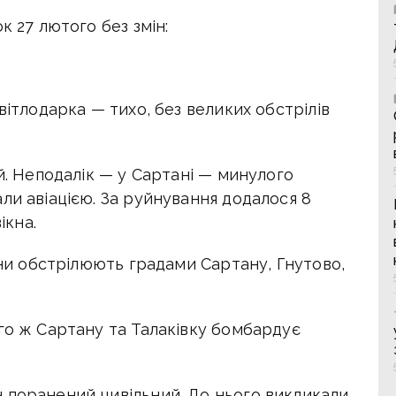
к 27 лютого без змін:
вітлодарка — тихо, без великих обстрілів
ій. Неподалік — у Сартані — минулого
ли авіацією. За руйнування додалося 8
ікна.
іяни обстрілюють градами Сартану, Гнутово,
го ж Сартану та Талаківку бомбардує
 поранений цивільний. До нього викликали