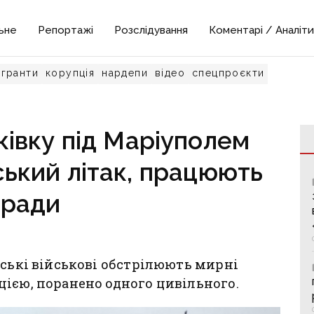
ьне
Репортажі
Розслідування
Коментарі / Аналіти
гранти
корупція
нардепи
відео
спецпроєкти
ківку під Маріуполем
ький літак, працюють
Гради
йські військові обстрілюють мирні
ією, поранено одного цивільного.