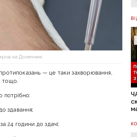
В
 кров на Донеччині
протипоказань — це таки захворювання,
з тощо.
Ч
о потрібно:
с
м
до здавання;
а 24 години до здачі;
К