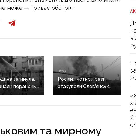
не може — триває обстріл.
А
Д
н
в
р
Н
з
06:09
ж
дина загинула,
Росіяни чотири рази
знали поранень:
атакували Слов’янськ
злочини
FPV-дронами: є
«
онеччині
влучання у центрі міста
з
е
й
с
ськовим та мирному