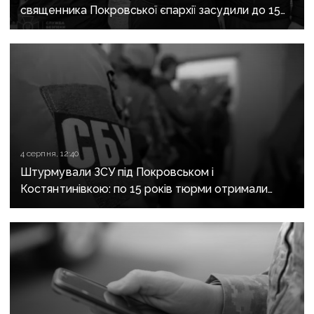
священника Покровської єпархії засудили до 15
років
4 серпня, 12:40
Штурмували ЗСУ під Покровськом і
Костянтинівкою: по 15 років тюрми отримали
десятеро бойовиків, які воювали на боці рф