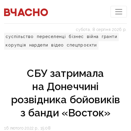
субота, 8 серпня 2026 р.
суспільство
переселенці
бізнес
війна
гранти
корупція
нардепи
відео
спецпроєкти
СБУ затримала
на Донеччині
розвідника бойовиків
з банди «Восток»
16 лютого 2022 р., 15:08