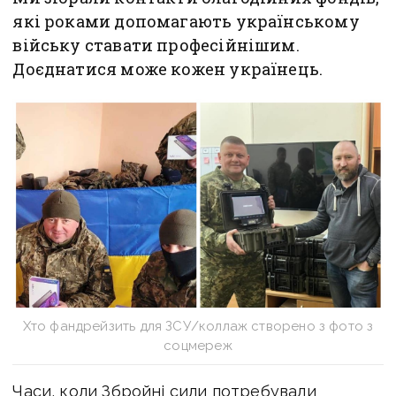
які роками допомагають українському
війську ставати професійнішим.
Доєднатися може кожен українець.
Хто фандрейзить для ЗСУ/коллаж створено з фото з
соцмереж
Часи, коли Збройні сили потребували