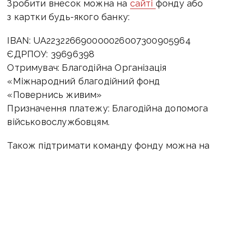
Зробити внесок можна на
сайті
фонду або
з картки будь-якого банку:
IBAN: UA223226690000026007300905964
ЄДРПОУ: 39696398
Отримувач: Благодійна Організація
«Міжнародний благодійний фонд
«Повернись живим»
Призначення платежу: Благодійна допомога
військовослужбовцям.
Також підтримати команду фонду можна на
Патреоні
.
Мир і Ко
Волонтерська організація Фонд «
Мир і Ко
»
— допомога Збройним Силам України,