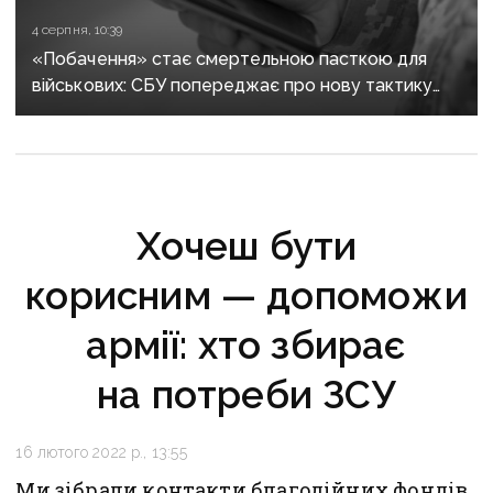
4 серпня, 10:39
«Побачення» стає смертельною пасткою для
військових: СБУ попереджає про нову тактику
спецслужб рф
Хочеш бути
корисним — допоможи
армії: хто збирає
на потреби ЗСУ
16 лютого 2022 р., 13:55
Ми зібрали контакти благодійних фондів,