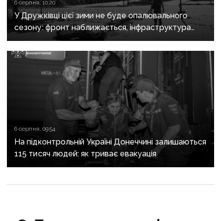
6 серпня, 10:20
У Дружківці цієї зими не буде опалювального
сезону: фронт наближається, інфраструктура
критично зруйнована
6 серпня, 09:54
На підконтрольній Україні Донеччині залишаються
115 тисяч людей: як триває евакуація