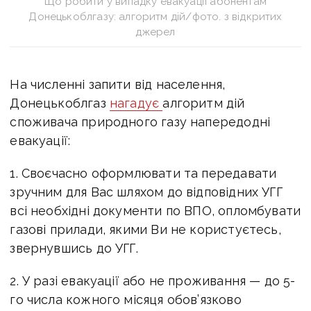
Що робити у випадку евакуації абонентам
Донецькоблгазу: алгоритм дій/фото. з відкритих
джерел
На численні запити від населення,
Донецькоблгаз
нагадує
алгоритм дій
споживача природного газу напередодні
евакуації:
1. Своєчасно оформлювати та передавати
зручним для Вас шляхом до відповідних УГГ
всі необхідні документи по ВПО, опломбувати
газові прилади, якими Ви не користуєтесь,
звернувшись до УГГ.
2. У разі евакуації або не проживання — до 5-
го числа кожного місяця обов’язково