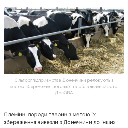
Сільгосппідприємства Донеччини релокують з
метою збереження поголів’я та обладнання/фото
ДонОВА
Племінні породи тварин з метою їх
збереження вивезли з Донеччини до інших