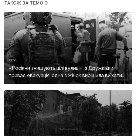
ТАКОЖ ЗА ТЕМОЮ
13:05
«Росіяни знищують цілі вулиці»: з Дружківки
триває евакуація, одна з жінок вирішила виїхати
після загибелі чоловіка