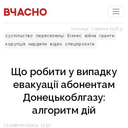
пʼятниця, 7 серпня 2026 р.
суспільство
переселенці
бізнес
війна
гранти
корупція
нардепи
відео
спецпроєкти
Що робити у випадку
евакуації абонентам
Донецькоблгазу:
алгоритм дій
23 жовтня 2024 р., 13:30