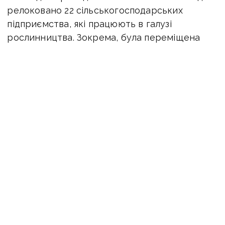
релоковано 22 сільськогосподарських
підприємства, які працюють в галузі
рослинництва. Зокрема, була переміщена
(перевезена) сільськогосподарська техніка
та обладнання цих підприємств у більш
безпечні регіони України, такі
як Дніпропетровська, Полтавська, Вінницька,
Чернігівська, Житомирська.
У галузі харчової і переробної промисловості
релоковані з території області до більш
безпечних територій України шість
підприємств. Це три хлібопекарські
підприємства, та по одному — молочне,
кондитерське та м’ясної галузі.