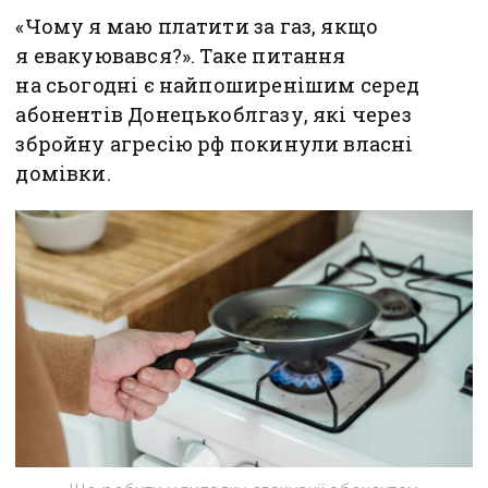
«Чому я маю платити за газ, якщо
я евакуювався?». Таке питання
на сьогодні є найпоширенішим серед
абонентів Донецькоблгазу, які через
збройну агресію рф покинули власні
домівки.