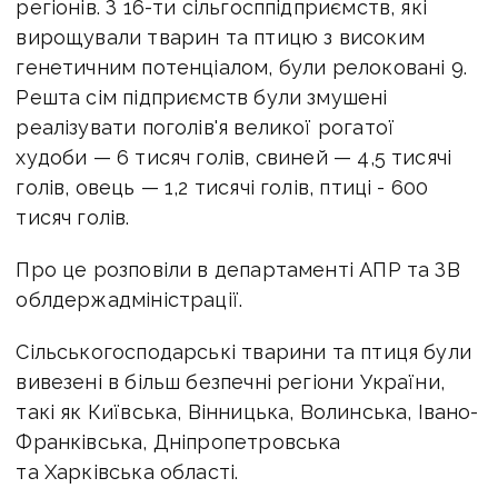
регіонів. З 16-ти сільгосппідприємств, які
вирощували тварин та птицю з високим
генетичним потенціалом, були релоковані 9.
Решта сім підприємств були змушені
реалізувати поголів'я великої рогатої
худоби — 6 тисяч голів, свиней — 4,5 тисячі
голів, овець — 1,2 тисячі голів, птиці - 600
тисяч голів.
Про це розповіли в департаменті АПР та ЗВ
облдержадміністрації.
Сільськогосподарські тварини та птиця були
вивезені в більш безпечні регіони України,
такі як Київська, Вінницька, Волинська, Івано-
Франківська, Дніпропетровська
та Харківська області.