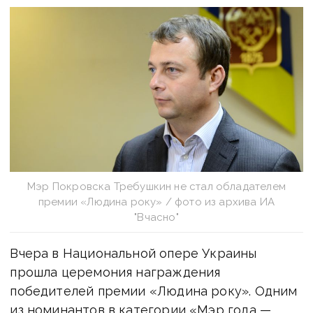
Мэр Покровска Требушкин не стал обладателем
премии «Людина року» / фото из архива ИА
"Вчасно"
Вчера в Национальной опере Украины
прошла церемония награждения
победителей премии «Людина року». Одним
из номинантов в категории «Мэр года —