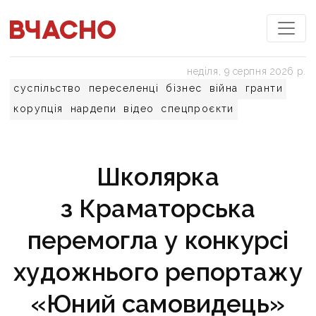
неділя, 9 серпня 2026 р.
суспільство
переселенці
бізнес
війна
гранти
корупція
нардепи
відео
спецпроєкти
Школярка
з Краматорська
перемогла у конкурсі
художнього репортажу
«Юний самовидець»