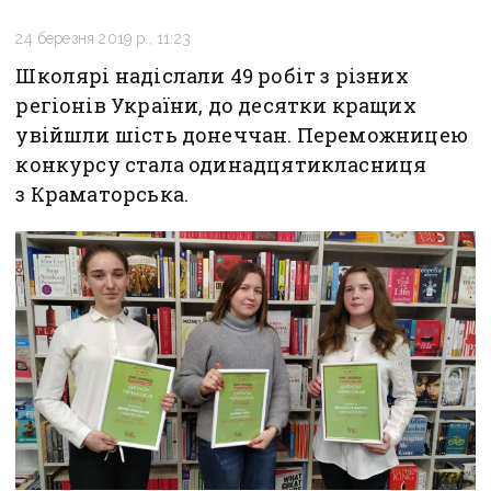
24 березня 2019 р., 11:23
Школярі надіслали 49 робіт з різних
регіонів України, до десятки кращих
увійшли шість донеччан. Переможницею
конкурсу стала одинадцятикласниця
з Краматорська.