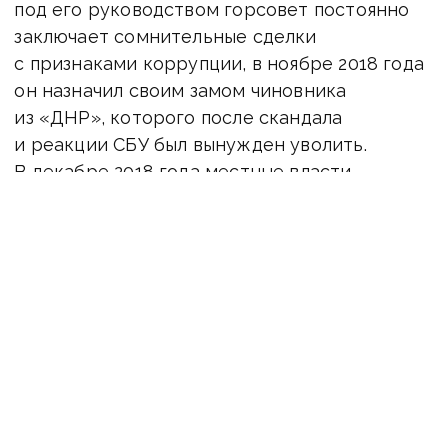
под его руководством горсовет постоянно
заключает сомнительные сделки
с признаками коррупции, в ноябре 2018 года
он назначил своим замом чиновника
из «ДНР», которого после скандала
и реакции СБУ был вынужден уволить.
В декабре 2018 года местные власти
Покровска «прославились» тем, что стали
фигурантами расследования ПРООН
о нарушениях в тендере, где пытались
«разыграть» сотни миллионов гранта
Европейского инвестиционного банка.
ЧИТАЙТЕ: Как фигурант коррупционных
расследований мэр Покровска стал
лауреатом конкурса «Людина року»:
комментарий оргкомитета