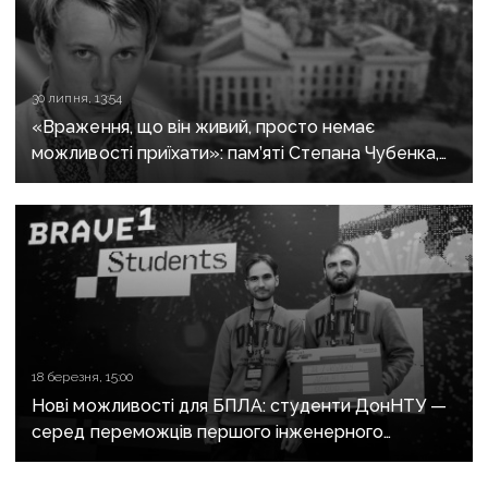
30 липня, 13:54
«Враження, що він живий, просто немає
можливості приїхати»: пам’яті Степана Чубенка,
якого закатували бойовики за любов до України
18 березня, 15:00
Нові можливості для БПЛА: студенти ДонНТУ —
серед переможців першого інженерного
челенджу Brave Students