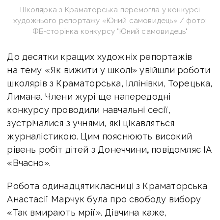
Школярка з Краматорська перемогла у конкурсі
художнього репортажу «Юний самовидець» / фото:
ФБ-сторінка конкурсу "Юний самовидець"
До десятки кращих художніх репортажів
на тему «Як вижити у школі» увійшли роботи
школярів з Краматорська, Іллінівки, Торецька,
Лимана. Члени журі ще напередодні
конкурсу проводили навчальні сесії,
зустрічалися з учнями, які цікавляться
журналістикою. Цим пояснюють високий
рівень робіт дітей з Донеччини
,
повідомляє ІА
«Вчасно».
Робота одинадцятикласниці з Краматорська
Анастасії Марчук була про свободу вибору
«Так вмирають мрії». Дівчина каже,