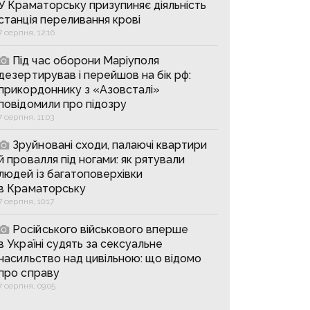
У Краматорську призупиняє діяльність
станція переливання крові
7 серпня, 12:16
Під час оборони Маріуполя
дезертирував і перейшов на бік рф:
прикордоннику з «Азовсталі»
повідомили про підозру
7 серпня, 11:03
Зруйновані сходи, палаючі квартири
й провалля під ногами: як рятували
людей із багатоповерхівки
в Краматорську
7 серпня, 10:17
Російського військового вперше
в Україні судять за сексуальне
насильство над цивільною: що відомо
про справу
7 серпня, 09:05