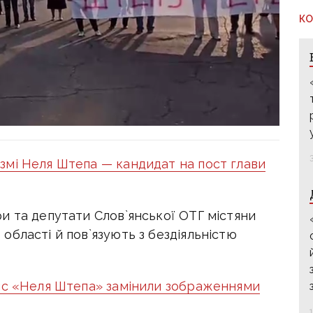
КО
мі Неля Штепа — кандидат на пост глави
и та депутати Слов`янської ОТГ містяни
бласті й пов`язують з бездіяльністю
пис «Неля Штепа» замінили зображеннями