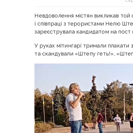
Скр
Невдоволення містян викликав той 
і співпраці з терористами Нелю Ште
зареєструвала кандидатом на пост г
У руках мітингарі тримали плакати 
та скандували «Штепу геть!», «Штеп