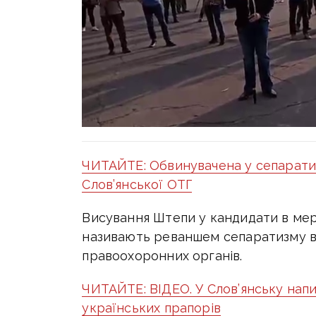
ЧИТАЙТЕ: Обвинувачена у сепаратиз
Слов’янської ОТГ
Висування Штепи у кандидати в мер
називають реваншем сепаратизму в о
правоохоронних органів.
ЧИТАЙТЕ: ВІДЕО. У Слов’янську на
українських прапорів