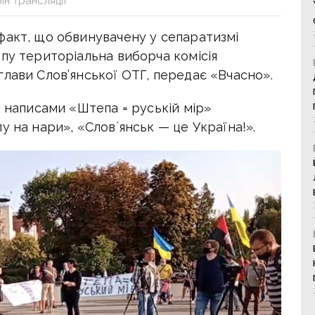
ін трансляції
факт, що обвинувачену у сепаратизмі
пу територіальна виборча комісія
лави Слов’янської ОТГ, передає «Вчасно».
з написами «Штепа = руській мір»
у на нари», «Слов`янськ — це Україна!».