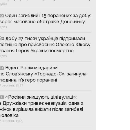
09:00
Один загиблий і 15 поранених за добу:
ворог масовано обстріляв Донеччину
07:08
За добу 27 тисяч українців підтримали
петицію про присвоєння Олексію Юкову
звання Героя України посмертно
07:00
Відео. Росіяни вдарили
по Слов’янську «Торнадо-С»: загинула
людина, п’ятеро поранені
7 серпня, 16:27
«Росіяни знищують цілі вулиці»:
з Дружківки триває евакуація, одна з
жінок вирішила виїхати після загибелі
чоловіка
7 серпня, 13:05