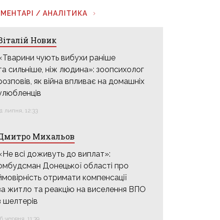
МЕНТАРІ / АНАЛІТИКА
Віталій Новик
«Тварини чують вибухи раніше
та сильніше, ніж людина»: зоопсихолог
розповів, як війна впливає на домашніх
улюбленців
31 липня, 12:33
Дмитро Михальов
«Не всі доживуть до виплат»:
омбудсман Донецької області про
ймовірність отримати компенсації
за житло та реакцію на виселення ВПО
з шелтерів
16 червня, 11:39