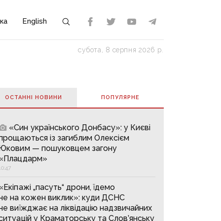
ка
English
субота, 8 серпня 2026 р.
ОСТАННІ НОВИНИ
ПОПУЛЯРНE
«Син українського Донбасу»: у Києві
прощаються із загиблим Олексієм
Юковим — пошуковцем загону
«Плацдарм»
10:47
«Екіпажі „пасуть“ дрони, їдемо
не на кожен виклик»: куди ДСНС
не виїжджає на ліквідацію надзвичайних
ситуацій у Краматорську та Слов’янську