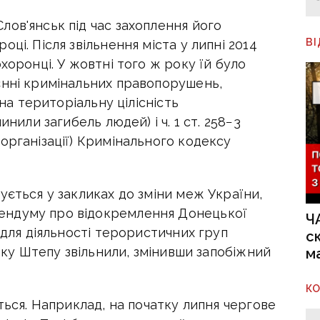
ов'янськ під час захоплення його
В
ці. Після звільнення міста у липні 2014
хоронці. У жовтні того ж року їй було
єнні кримінальних правопорушень,
 на територіальну цілісність
инили загибель людей) і ч. 1 ст. 258−3
організації) Кримінального кодексу
ується у закликах до зміни меж України,
ендуму про відокремлення Донецької
Ч
 для діяльності терористичних груп
с
року Штепу звільнили, змінивши запобіжний
м
К
ться. Наприклад, на початку липня чергове