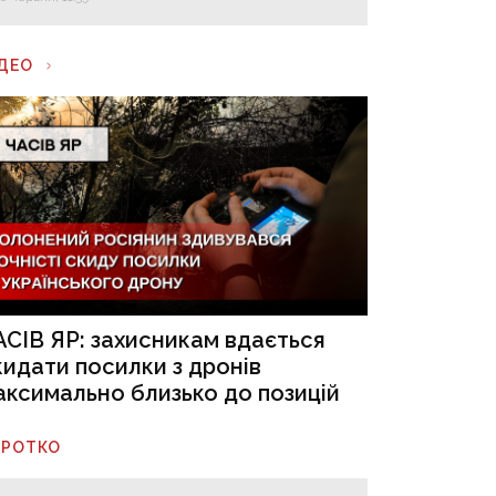
ІДЕО
АСІВ ЯР: захисникам вдається
кидати посилки з дронів
аксимально близько до позицій
ОРОТКО