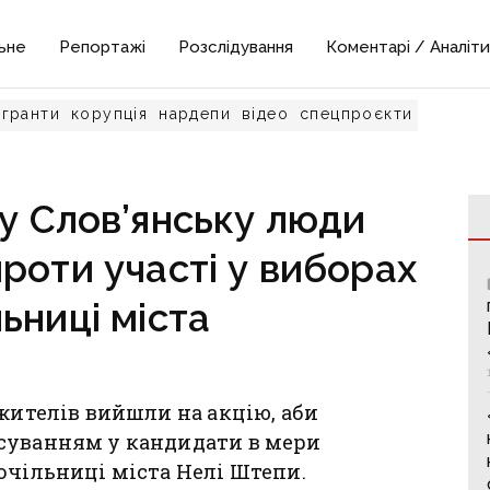
ьне
Репортажі
Розслідування
Коментарі / Аналіти
гранти
корупція
нардепи
відео
спецпроєкти
 у Слов’янську люди
роти участі у виборах
ьниці міста
 жителів вийшли на акцію, аби
суванням у кандидати в мери
очільниці міста Нелі Штепи.