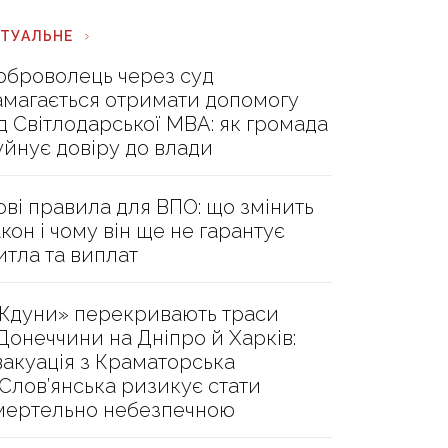
КТУАЛЬНЕ
оброволець через суд
амагається отримати допомогу
ід Світлодарської МВА: як громада
уйнує довіру до влади
ові правила для ВПО: що змінить
акон і чому він ще не гарантує
итла та виплат
Ждуни» перекривають траси
 Донеччини на Дніпро й Харків:
вакуація з Краматорська
 Слов’янська ризикує стати
мертельно небезпечною