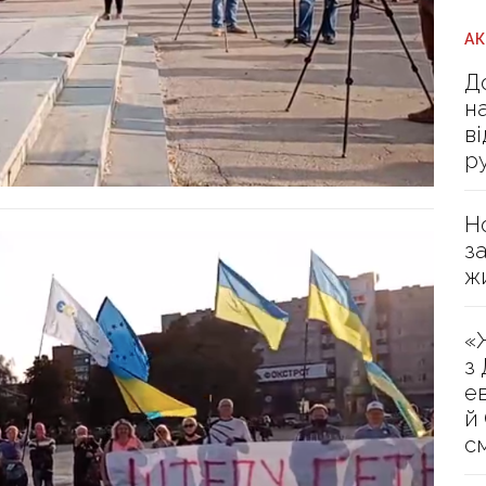
А
Д
н
в
р
Н
з
ж
«
з
е
й
с