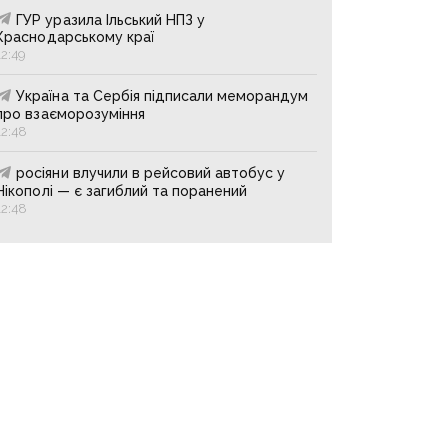
ГУР уразила Ільський НПЗ у
Краснодарському краї
12:49
Україна та Сербія підписали меморандум
про взаєморозуміння
12:48
росіяни влучили в рейсовий автобус у
Нікополі — є загиблий та поранений
12:48