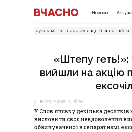
Новини
Актуал
суспільство
переселенці
бізнес
війна
«Штепу геть!»:
вийшли на акцію п
ексочіл
24 вересня 2020 р., 16:52
У Слов`янську декілька десятків
висловити своє невдоволення ви
обвинуваченої в сепаратизмі екс