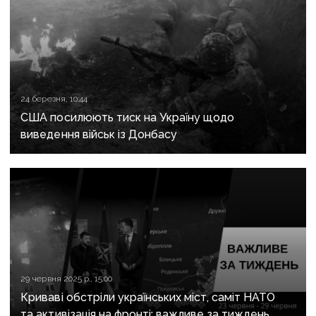
24 березня, 10:44
США посилюють тиск на Україну щодо
виведення військ із Донбасу
29 червня 2025 р., 15:00
Криваві обстріли українських міст, саміт НАТО
та активізація на фронті: важливе за тиждень