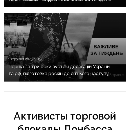
18 травня 2025 р., 15:02
Перша за три роки зустріч делегацій України
та рф, підготовка росіян до літнього наступу
та загострення на фронті: важливе за тиждень
Активисты торговой
блокады Донбасса