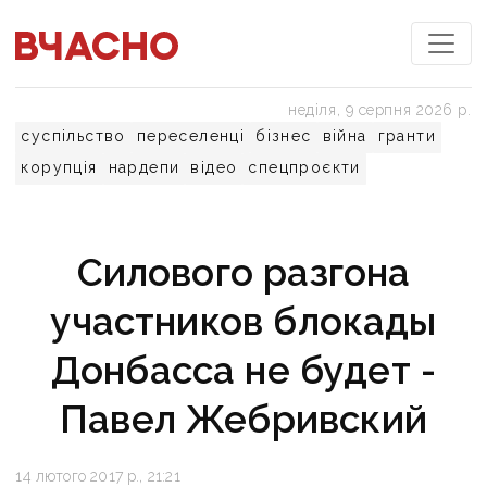
неділя, 9 серпня 2026 р.
суспільство
переселенці
бізнес
війна
гранти
корупція
нардепи
відео
спецпроєкти
Силового разгона
участников блокады
Донбасса не будет -
Павел Жебривский
14 лютого 2017 р., 21:21