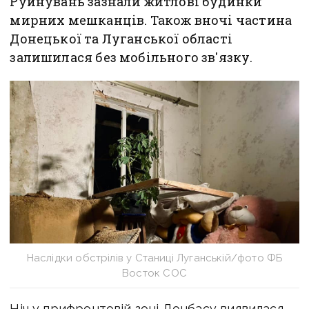
Руйнувань зазнали житлові будинки
мирних мешканців. Також вночі частина
Донецької та Луганської області
залишилася без мобільного зв'язку.
Наслідки обстрілів у Станиці Луганській/фото ФБ
Восток СОС
Ніч у прифронтовій зоні Донбасу виявилася