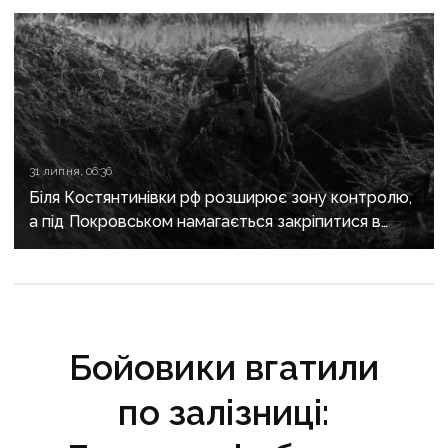
31 липня, 06:36
Біля Костянтинівки рф розширює зону контролю,
а під Покровськом намагається закріпитися в
Білицькому
Бойовики вгатили
по залізниці: