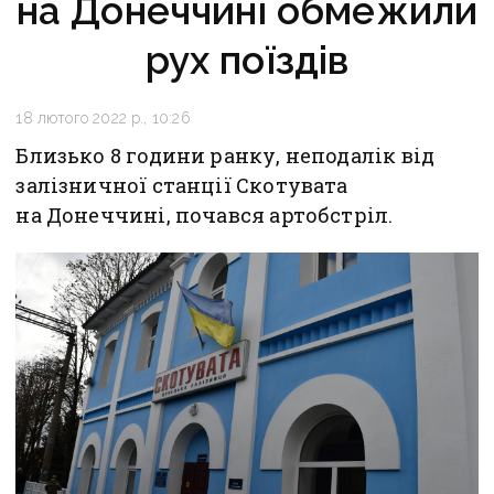
на Донеччині обмежили
рух поїздів
18 лютого 2022 р., 10:26
Близько 8 години ранку, неподалік від
залізничної станції Скотувата
на Донеччині, почався артобстріл.