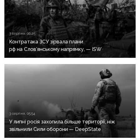
3 серпня, 06:25
Контратака ЗСУ зірвала плани
рф на Слов’янському напрямку, — ISW
3 серпня, 05:54
У липні росія захопила більше території, ніж
звільнили Сили оборони — DeepState