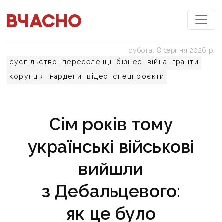
субота, 8 серпня 2026 р.
суспільство
переселенці
бізнес
війна
гранти
корупція
нардепи
відео
спецпроєкти
Сім років тому
українські військові
вийшли
з Дебальцевого:
як це було