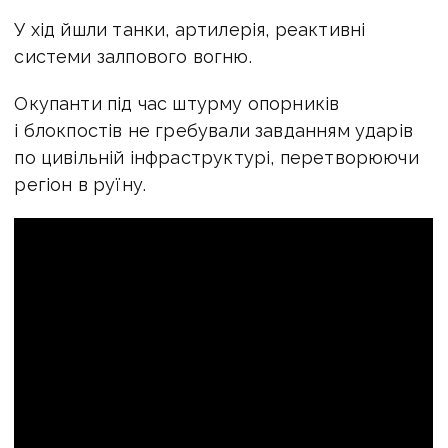
У хід йшли танки, артилерія, реактивні
системи залпового вогню.
Окупанти під час штурму опорників
і блокпостів не гребували завданням ударів
по цивільній інфраструктурі, перетворюючи
регіон в руїну.