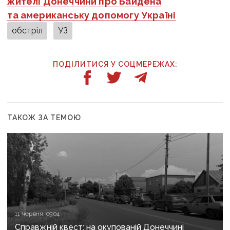
жителі Донеччини про Байдена
та американську допомогу Україні
обстріл
УЗ
ПОДІЛИТИСЯ У СОЦМЕРЕЖАХ:
ТАКОЖ ЗА ТЕМОЮ
11 червня, 09:04
Справжній квест: на окупованій Донеччині