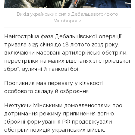
Вихід українських сил з Дебальцевого/фото
Міноборони
Найгостріша фаза Дебальцівської операції
тривала з 25 січня до 18 лютого 2015 року,
включаючи масовані артилерійські обстріли,
перестрілки на малих відстанях зі стрілецької
зброї, вуличні й танкові бої.
Противник мав перевагу у кількості
особового складу й озброєння.
Нехтуючи Мінськими домовленостями про
дотримання режиму припинення вогню,
збройні формування РФ продовжували
обстріли позицій українських військ.