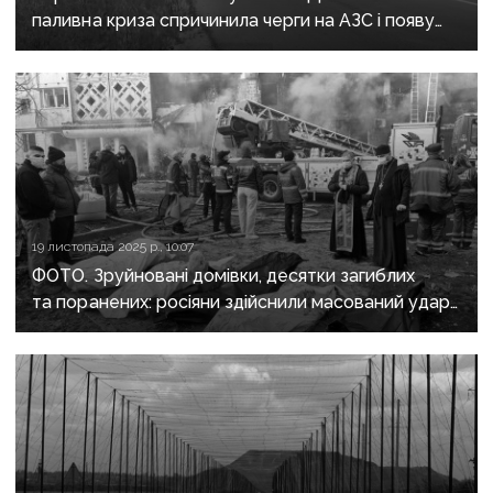
паливна криза спричинила черги на АЗС і появу
тіньового ринку бензину
19 листопада 2025 р., 10:07
ФОТО. Зруйновані домівки, десятки загиблих
та поранених: росіяни здійснили масований удар
дронами та ракетами по всій Україні