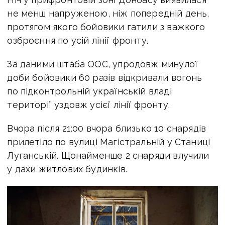
не менш напруженою, ніж попередній день,
протягом якого бойовики гатили з важкого
озброєння по усій лінії фронту.
За даними штаба ООС, упродовж минулої
доби бойовики 60 разів відкривали вогонь
по підконтрольній українській владі
території уздовж усієї лінії фронту.
Вчора після 21:00 вчора близько 10 снарядів
прилетіло по вулиці Магістральній у Станиці
Луганській. Щонайменше 2 снаряди влучили
у дахи житлових будинків.