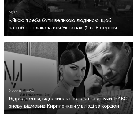
05:23
«Якою треба бути великою людиною, щоб
за тобою плакала вся Україна»: 7 та 8 серпня
прощаються із засновником організації
«Плацдарм» Олексієм Юковим
6 серпня, 14:00
Відрядження, відпочинок і поїздка за дітьми: ВАКС
знову відмовив Кириленкам у виїзді за кордон