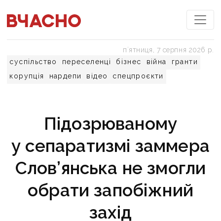
пʼятниця, 7 серпня 2026 р.
суспільство
переселенці
бізнес
війна
гранти
корупція
нардепи
відео
спецпроєкти
Підозрюваному
у сепаратизмі заммера
Слов’янська не змогли
обрати запобіжний
захід