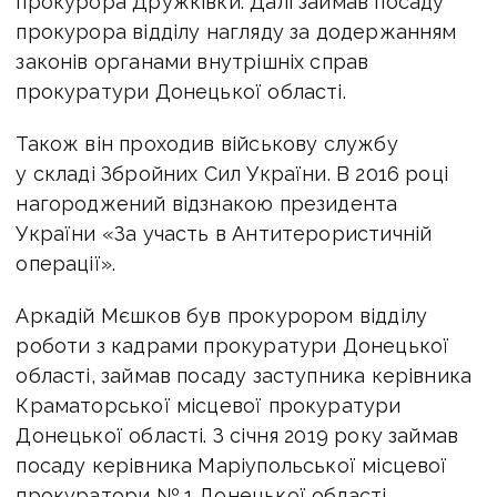
прокурора Дружківки. Далі займав посаду
прокурора відділу нагляду за додержанням
законів органами внутрішніх справ
прокуратури Донецької області.
Також він проходив військову службу
у складі Збройних Сил України. В 2016 році
нагороджений відзнакою президента
України «За участь в Антитерористичній
операції».
Аркадій Мєшков був прокурором відділу
роботи з кадрами прокуратури Донецької
області, займав посаду заступника керівника
Краматорської місцевої прокуратури
Донецької області. З січня 2019 року займав
посаду керівника Маріупольської місцевої
прокуратори № 1 Донецької області,