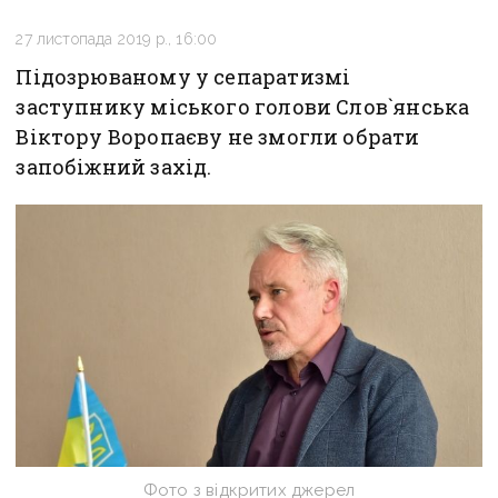
27 листопада 2019 р., 16:00
Підозрюваному у сепаратизмі
заступнику міського голови Слов`янська
Віктору Воропаєву не змогли обрати
запобіжний захід.
Фото з відкритих джерел