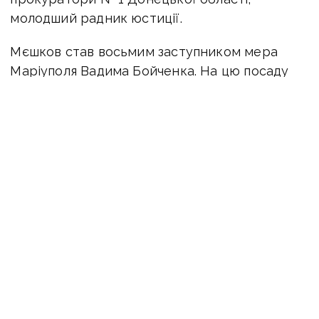
молодший радник юстиції.
Мєшков став восьмим заступником мера
Маріуполя Вадима Бойченка. На цю посаду
від призначений замість Ярослава
Хотнянского.
новини Донбасу
Бойченко
Маріуполь
заступник
ПОДІЛИТИСЯ У СОЦМЕРЕЖАХ:
ТАКОЖ ЗА ТЕМОЮ