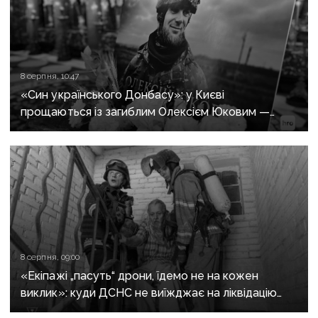
8 серпня, 10:47
«Син українського Донбасу»: у Києві
прощаються із загиблим Олексієм Юковим —
пошуковцем загону «Плацдарм»
8 серпня, 09:00
«Екіпажі „пасуть“ дрони, їдемо не на кожен
виклик»: куди ДСНС не виїжджає на ліквідацію
надзвичайних ситуацій у Краматорську