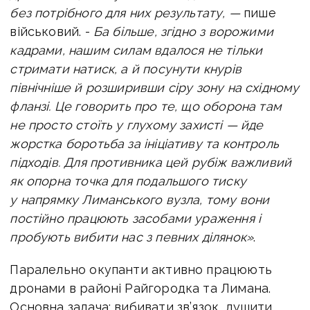
без потрібного для них результату, —
пише
військовий. -
Ба більше
, згідно з ворожими
кадрами, нашим силам вдалося не тільки
стримати натиск, а й посунути кнурів
північніше й розширивши сіру зону на східному
фланзі. Це говорить про те, що оборона там
не просто стоїть у глухому захисті — йде
жорстка боротьба за ініціативу та контроль
підходів. Для противника цей рубіж важливий
як опорна точка для подальшого тиску
у напрямку Лиманського вузла, тому вони
постійно працюють засобами ураження і
пробують вибити нас з певних ділянок»
.
Паралельно окупанти активно працюють
дронами в районі Райгородка та Лимана.
Основна задача: вибивати зв’язок, душити