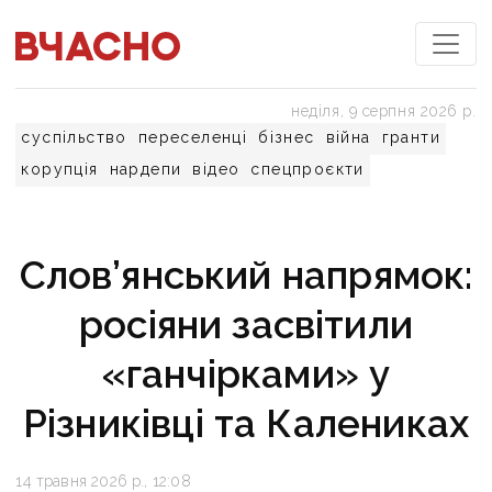
неділя, 9 серпня 2026 р.
суспільство
переселенці
бізнес
війна
гранти
корупція
нардепи
відео
спецпроєкти
Слов’янський напрямок:
росіяни засвітили
«ганчірками» у
Різниківці та Калениках
14 травня 2026 р., 12:08