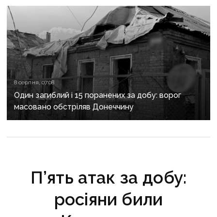
та Слов’янську
8 серпня, 07:08
Один загиблий і 15 поранених за добу: ворог
масовано обстріляв Донеччину
П’ять атак за добу:
росіяни били