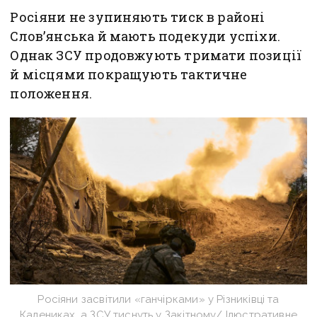
Росіяни не зупиняють тиск в районі
Слов’янська й мають подекуди успіхи.
Однак ЗСУ продовжують тримати позиції
й місцями покращують тактичне
положення.
Росіяни засвітили «ганчірками» у Різниківці та
Калениках, а ЗСУ тиснуть у Закітному/ Ілюстративне