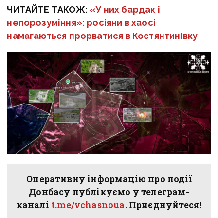
ЧИТАЙТЕ ТАКОЖ:
«У них бардак і
непорозуміння»: росіяни в хаосі
намагаються прорватися в Костянтинівку
Оперативну інформацію про події
Донбасу публікуємо у телеграм-
каналі
t.me/vchasnoua
. Приєднуйтеся!