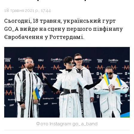
18 травня 2021 р., 17:44
Сьогодні, 18 травня, український гурт
GO_A вийде на сцену першого півфіналу
Євробачення у Роттердамі.
Фото Instagram go_a_band