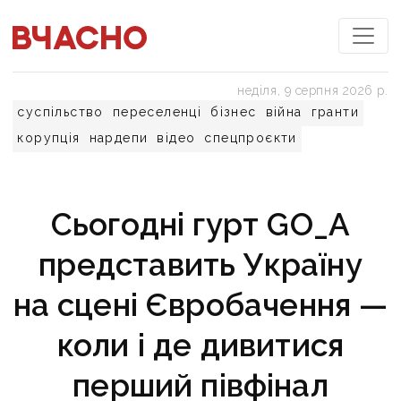
неділя, 9 серпня 2026 р.
суспільство
переселенці
бізнес
війна
гранти
корупція
нардепи
відео
спецпроєкти
Сьогодні гурт GO_A
представить Україну
на сцені Євробачення —
коли і де дивитися
перший півфінал