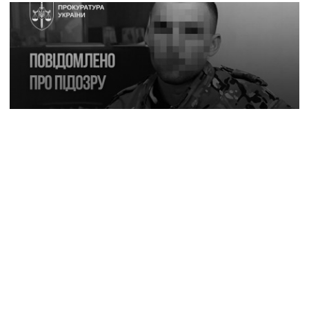
7 серпня, 11:03
Під час оборони Маріуполя дезертирував і
перейшов на бік рф: прикордоннику
з «Азовсталі» повідомили про підозру
6 серпня, 08:36
Окупований Маріуполь залишився без світла