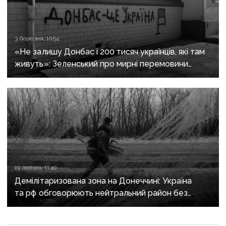
3 березня, 10:54
«Не залишу Донбас і 200 тисяч українців, які там
живуть»: Зеленський про мирні перемовини
та питання контролю територій
19 лютого, 11:40
Демілітаризована зона на Донеччині: Україна
та рф обговорюють нейтральний район без
контролю армій, — NYT