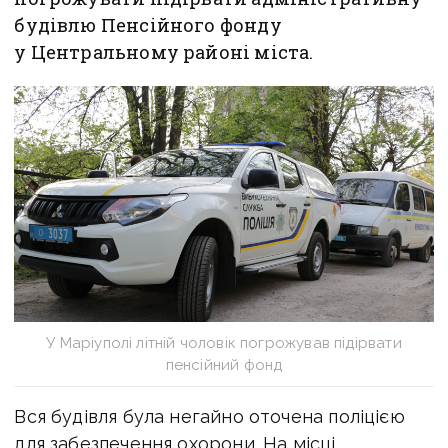
будівлю Пенсійного фонду
у Центральному районі міста.
У Маріуполі літній чоловік погрожував підірвати
пенсійний фонд
Вся будівля була негайно оточена поліцією
для забезпечення охорони. На місці