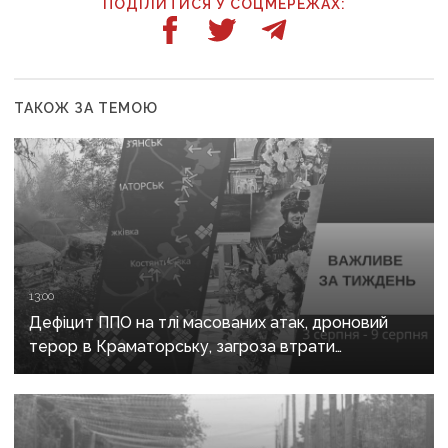
ПОДІЛИТИСЯ У СОЦМЕРЕЖАХ:
ТАКОЖ ЗА ТЕМОЮ
13:00
Дефіцит ППО на тлі масованих атак, дроновий
терор в Краматорську, загроза втрати
Костянтинівки та прощання з Олексієм Юковим:
важливе за тиждень