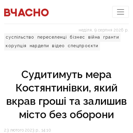
неділя, 9 серпня 2026 р.
суспільство
переселенці
бізнес
війна
гранти
корупція
нардепи
відео
спецпроєкти
Судитимуть мера
Костянтинівки, який
вкрав гроші та залишив
місто без оборони
23 лютого 2023 р., 14:10