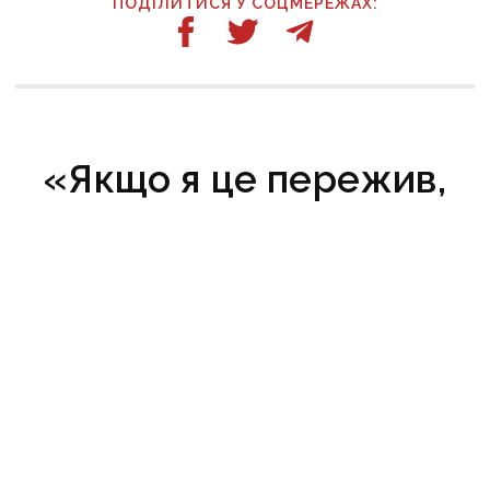
ПОДІЛИТИСЯ У СОЦМЕРЕЖАХ:
ТАКОЖ ЗА ТЕМОЮ
13:00
Дефіцит ППО на тлі масованих атак, дроновий
терор в Краматорську, загроза втрати
Костянтинівки та прощання з Олексієм Юковим:
важливе за тиждень