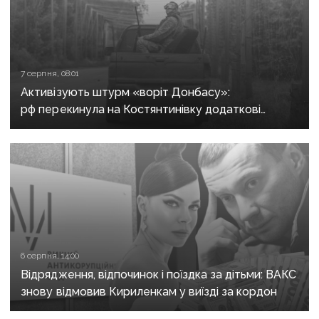
7 серпня, 08:01
Активізують штурм «воріт Донбасу»:
рф перекинула на Костянтинівку додаткові
підрозділи й поновила атаки тритонними
авіабомбами
6 серпня, 14:00
Відрядження, відпочинок і поїздка за дітьми: ВАКС
знову відмовив Кириленкам у виїзді за кордон