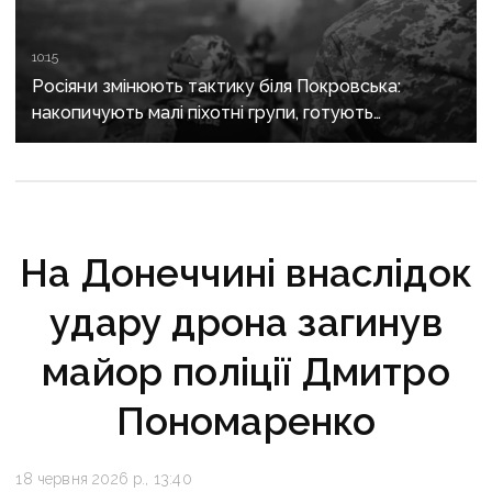
10:15
Росіяни змінюють тактику біля Покровська:
накопичують малі піхотні групи, готують
бронештурми та намагаються перерізати
логістику
На Донеччині внаслідок
удару дрона загинув
майор поліції Дмитро
Пономаренко
18 червня 2026 р., 13:40