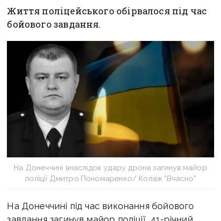
Життя поліцейського обірвалося під час
бойового завдання.
На Донеччині внаслідок удару дрона загинув майор
поліції Дмитро Пономаренко/ Колаж "Вчасно"
На Донеччині під час виконання бойового
завдання загинув майор поліції, 41-річний