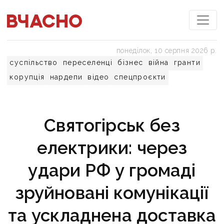
понеділок, 10 серпня 2026 р.
суспільство
переселенці
бізнес
війна
гранти
корупція
нардепи
відео
спецпроєкти
Святогірськ без
електрики: через
удари РФ у громаді
зруйновані комунікації
та ускладнена доставка