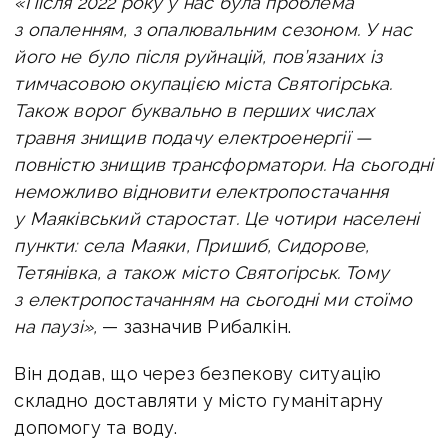
«Після 2022 року у нас була проблема
з опаленням, з опалювальним сезоном. У нас
його не було після руйнацій, пов’язаних із
тимчасовою окупацією міста Святогірська.
Також ворог буквально в перших числах
травня знищив подачу електроенергії —
повністю знищив трансформатори. На сьогодні
неможливо відновити електропостачання
у Маяківський старостат. Це чотири населені
пункти: села Маяки, Пришиб, Сидорове,
Тетянівка, а також місто Святогірськ. Тому
з електропостачанням на сьогодні ми стоїмо
на паузі»,
— зазначив Рибалкін.
Він додав, що через безпекову ситуацію
складно доставляти у місто гуманітарну
допомогу та воду.