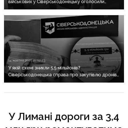
військових у Сіверськодонецьку оголосили
підозри
14 жовтня 2025 р., 12:23
У якій схемі зникли 5,5 мільйонів?
Сіверськодонецька справа про закупівлю дронів і
РЕБ без фактичних поставок
У Лимані дороги за 3,4