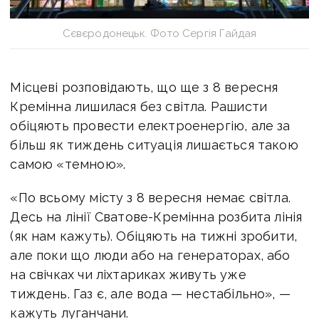
Сєвєродонецьк. Фото Сергія Гайдая
Місцеві розповідають, що ще з 8 вересня
Кремінна лишилася без світла. Рашисти
обіцяють провести електроенергію, але за
більш як тиждень ситуація лишається такою
самою «темною».
«По всьому місту з 8 вересня немає світла.
Десь на лінії Сватове-Кремінна розбита лінія
(як нам кажуть). Обіцяють на тижні зробити,
але поки що люди або на генераторах, або
на свічках чи ліхтариках живуть уже
тиждень. Газ є, але вода — нестабільно», —
кажуть луганчани.