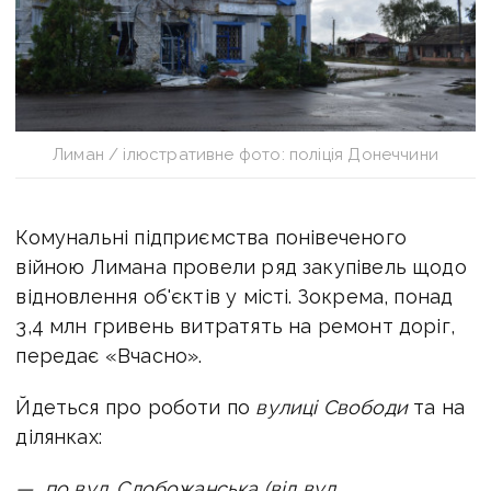
Лиман / ілюстративне фото: поліція Донеччини
Комунальні підприємства понівеченого
війною Лимана провели ряд закупівель щодо
відновлення об'єктів у місті.
Зокрема, понад
3,4 млн гривень витратять на ремонт доріг,
передає «Вчасно».
Йдеться про роботи по
вулиці Свободи
та на
ділянках:
—
по вул. Слобожанська (від вул.