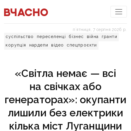
пʼятниця, 7 серпня 2026 р.
суспільство
переселенці
бізнес
війна
гранти
корупція
нардепи
відео
спецпроєкти
«Світла немає — всі
на свічках або
генераторах»: окупанти
лишили без електрики
кілька міст Луганщини