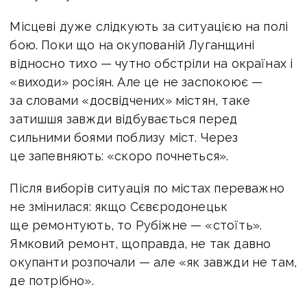
Місцеві дуже слідкують за ситуацією на полі
бою. Поки що на окупованій Луганщині
відносно тихо — чутно обстріли на окраїнах і
«виходи» росіян. Але це не заспокоює
—
за словами «досвідчених» містян, таке
затишшя завжди відбувається перед
сильними боями поблизу міст. Через
це запевняють: «скоро почнеться».
Після виборів ситуація по містах переважно
не змінилася: якщо Сєвєродонецьк
ще ремонтують, то Рубіжне — «стоїть».
Ямковий ремонт, щоправда, не так давно
окупанти розпочали — але «як завжди не там,
де потрібно».