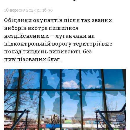
18 вересня 2023 р., 16:30
Обіцянки окупантів після так званих
виборів вкотре лишилися
нездійсненими — луганчани на
підконтрольній ворогу території вже
понад тиждень виживають без
цивілізованих благ.