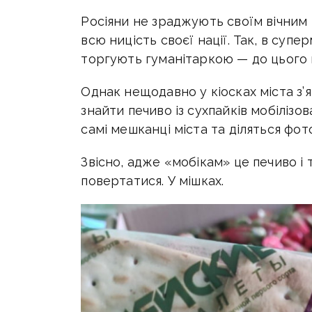
Росіяни не зраджують своїм вічним
всю ницість своєї нації. Так, в су
торгують гуманітаркою — до цього в
Однак нещодавно у кіосках міста з
знайти печиво із сухпайків мобілізо
самі мешканці міста та діляться фот
Звісно, адже «мобікам» це печиво і
повертатися. У мішках.