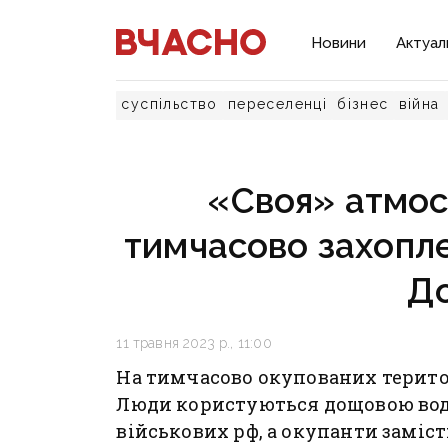
Новини
Актуал
суспільство
переселенці
бізнес
війна
«Своя» атмос
тимчасово захопле
Д
11 травня 2023 р., 11:00
На тимчасово окупованих терито
Люди користуються дощовою вод
військових рф, а окупанти заміс