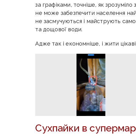
за графіками, точніше, як зрозуміло 
не може забезпечити населення на
не засмучуються і майструють само
та дощової води.
Адже так і економніше, і жити цікаві
Сухпайки в супермар