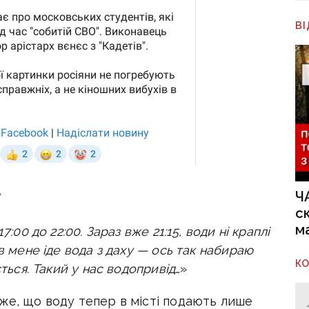
В
»
Ч
с
м
7:00 до 22:00. Зараз вже 21:15, води ні краплі
в мене іде вода з даху — ось так набираю
К
ється. Такий у нас водопривід
…»
же, що воду тепер в місті подають лише