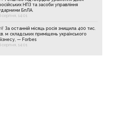
російських НПЗ та засоби управління
ударними БпЛА.
6 серпня, 14:01
За останній місяць росія знищила 400 тис.
кв. м складських приміщень українського
бізнесу, — Forbes
6 серпня, 14:01