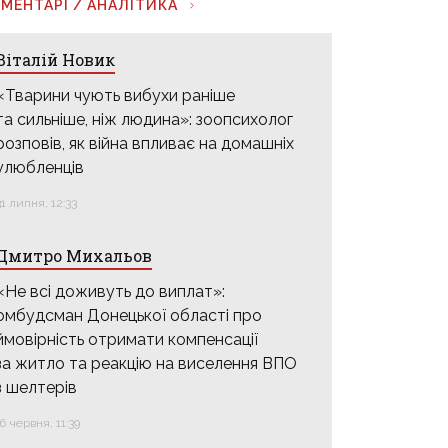
МЕНТАРІ / АНАЛІТИКА
Віталій Новик
«Тварини чують вибухи раніше
та сильніше, ніж людина»: зоопсихолог
розповів, як війна впливає на домашніх
улюбленців
31 липня, 12:33
Дмитро Михальов
«Не всі доживуть до виплат»:
омбудсман Донецької області про
ймовірність отримати компенсації
за житло та реакцію на виселення ВПО
з шелтерів
16 червня, 11:39