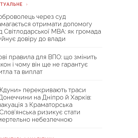
КТУАЛЬНЕ
оброволець через суд
амагається отримати допомогу
ід Світлодарської МВА: як громада
уйнує довіру до влади
ові правила для ВПО: що змінить
акон і чому він ще не гарантує
итла та виплат
Ждуни» перекривають траси
 Донеччини на Дніпро й Харків:
вакуація з Краматорська
 Слов’янська ризикує стати
мертельно небезпечною