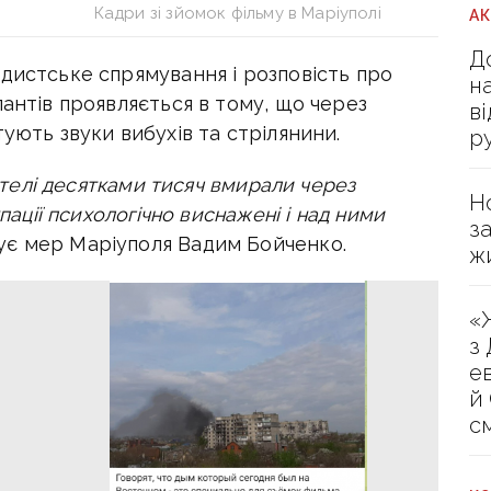
Кадри зі зйомок фільму в Маріуполі
А
Д
дистське спрямування і розповість про
н
пантів проявляється в тому, що через
в
ують звуки вибухів та стрілянини.
р
жителі десятками тисяч вмирали через
Н
упації психологічно виснажені і над ними
з
ує мер Маріуполя Вадим Бойченко.
ж
«
з
е
й
с