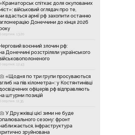
«Краматорськ спіткає доля окупованих
міст»: військовий оглядач про те,
чи вдасться армії рф захопити останню
агломерацію Донеччини до кінця 2026
року
6 серпня, 13:20
Черговий воєнний злочин рф:
на Донеччині розстріляли українського
військовополоненого
6 серпня, 12:43
«Щодня по три групи просуваються
вглиб на пів кілометра»: у Костянтинівці
досвідчених офіцерів рф відправляють
на штурми позицій
6 серпня, 11:35
У Дружківці цієї зими не буде
опалювального сезону: фронт
наближається, інфраструктура
критично зруйнована