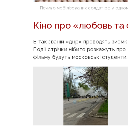
Печиво мобілізованих солдат рф у одному
Кіно про «любовь та
В так званій «днр» проводять зйомки
Події стрічки нібито розкажуть про
фільму будуть московські студенти, 