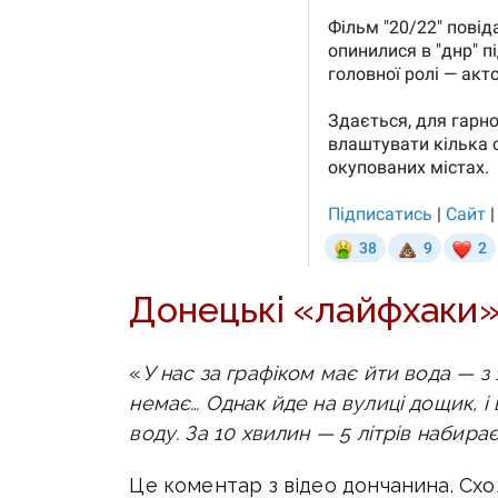
Донецькі «лайфхаки
«
У нас за графіком має йти вода — з 1
немає… Однак йде на вулиці дощик, і 
воду. За 10 хвилин — 5 літрів набира
Це коментар з відео дончанина. Схо