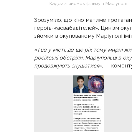
Кадри зі зйомок фільму в Маріуполі
Зрозуміло, що кіно матиме пропаган
героїв-«асвабадітєлєй». Цинізм оку
зйомки в окупованому Маріуполі іміт
«
І це у місті, де ще рік тому мирні 
російські обстріли. Маріупольці в ок
продовжують знущатися
», — комент