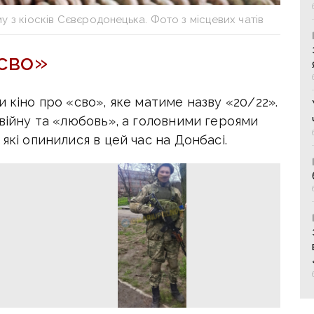
 з кіосків Сєвєродонецька. Фото з місцевих чатів
 сво»
 кіно про «сво», яке матиме назву «20/22».
 війну та «любовь», а головними героями
які опинилися в цей час на Донбасі.