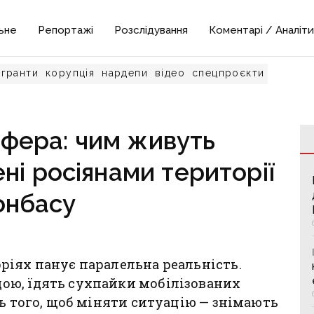
ьне
Репортажі
Розслідування
Коментарі / Аналіти
гранти
корупція
нардепи
відео
спецпроєкти
фера: чим живуть
ні росіянами території
онбасу
ріях панує паралельна реальність.
ою, їдять сухпайки мобілізованих
ть того, щоб міняти ситуацію — знімають