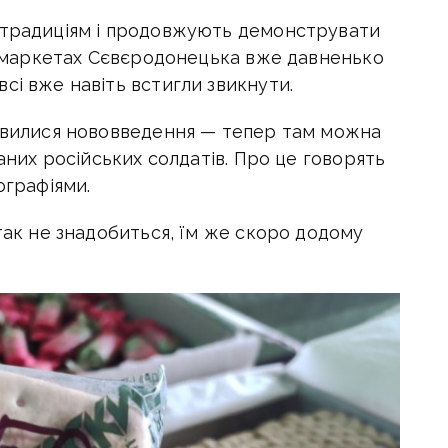
 традиціям і продовжують демонструвати
пермаркетах Сєвєродонецька вже давненько
сі вже навіть встигли звикнути.
’явилися нововведення — тепер там можна
ваних російських солдатів. Про це говорять
ографіями.
 так не знадобиться, їм же скоро додому