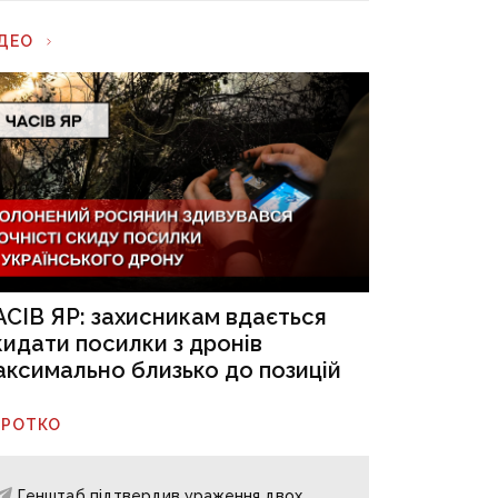
ІДЕО
АСІВ ЯР: захисникам вдається
кидати посилки з дронів
аксимально близько до позицій
ОРОТКО
Генштаб підтвердив ураження двох