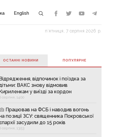
ка
English
пʼятниця, 7 серпня 2026 р.
ОСТАННІ НОВИНИ
ПОПУЛЯРНE
Відрядження, відпочинок і поїздка за
дітьми: ВАКС знову відмовив
Кириленкам у виїзді за кордон
6 серпня, 14:00
Працював на ФСБ і наводив вогонь
на позиції ЗСУ: священника Покровської
єпархії засудили до 15 років
6 серпня, 13:53