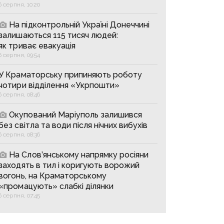
6 серпня, 10:20
На підконтрольній Україні Донеччині
залишаються 115 тисяч людей:
як триває евакуація
6 серпня, 09:54
У Краматорську припиняють роботу
чотири відділення «Укрпошти»
6 серпня, 08:46
Окупований Маріуполь залишився
без світла та води після нічних вибухів
6 серпня, 08:36
На Слов’янському напрямку росіяни
заходять в тил і коригують ворожий
вогонь, на Краматорському
«промацують» слабкі ділянки
6 серпня, 07:45