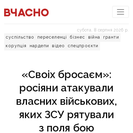
субота, 8 серпня 2026 р.
суспільство
переселенці
бізнес
війна
гранти
корупція
нардепи
відео
спецпроєкти
«Своіх бросаєм»:
росіяни атакували
власних військових,
яких ЗСУ рятували
з поля бою