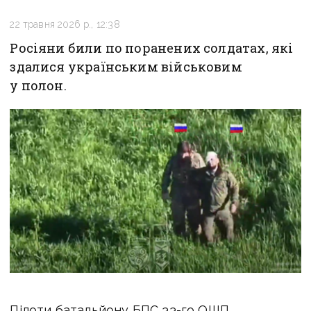
22 травня 2026 р., 12:38
Росіяни били по поранених солдатах, які
здалися українським військовим
у полон.
Пілоти батальйону БПС 33-го ОШП