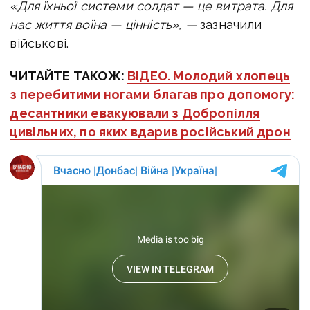
«Для їхньої системи солдат — це витрата. Для
нас життя воїна — цінність», —
зазначили
військові.
ЧИТАЙТЕ ТАКОЖ:
ВІДЕО. Молодий хлопець
з перебитими ногами благав про допомогу:
десантники евакуювали з Добропілля
цивільних, по яких вдарив російський дрон