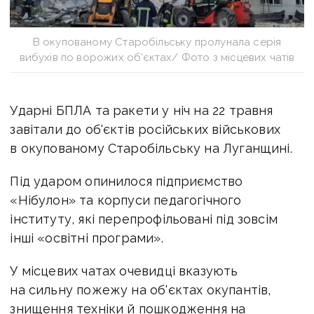
В окупованому Старобільську пролунала серія
вибухів по ворожих об'єктах/ Фото з місцевих чатів
Ударні БПЛА та ракети у ніч на 22 травня
завітали до об'єктів російських військових
в окупованому Старобільську на Луганщині.
Під ударом опинилося підприємство
«Нібулон» та корпуси педагогічного
інституту, які перепрофільовані під зовсім
інші «освітні програми».
У місцевих чатах очевидці вказують
на сильну пожежу на об'єктах окупантів,
знищення техніки й пошкодження на