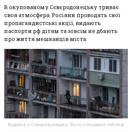
В окупованому Сєвєродонецьку триває
своя атмосфера. Росіяни проводять свої
пропагандистські акції, видають
паспорти рф дітям та зовсім не дбають
про життя мешканців міста.
Будинок у Сєвєродонецьку. Фото з місцевих пабліків