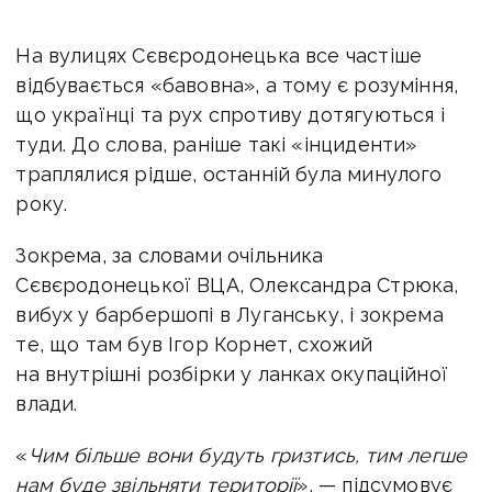
На вулицях Сєвєродонецька все частіше
відбувається «бавовна», а тому є розуміння,
що українці та рух спротиву дотягуються і
туди. До слова, раніше такі «інциденти»
траплялися рідше, останній була минулого
року.
Зокрема, за словами очільника
Сєвєродонецької ВЦА, Олександра Стрюка,
вибух у барбершопі в Луганську, і зокрема
те, що там був Ігор Корнет, схожий
на внутрішні розбірки у ланках окупаційної
влади.
«
Чим більше вони будуть гризтись, тим легше
нам буде звільняти території
», — підсумовує