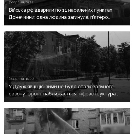
7 серпня, 07:12
Війська рф вдарили по 11 населених пунктах
Донеччини: одна людина загинула, п’ятеро
поранені
6 серпня, 10:20
У Дружківці цієї зими не буде опалювального
сезону: фронт наближається, інфраструктура
критично зруйнована