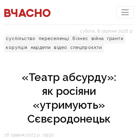
субота, 8 серпня 2026 р.
суспільство
переселенці
бізнес
війна
гранти
корупція
нардепи
відео
спецпроєкти
«Театр абсурду»:
як росіяни
«утримують»
Сєвєродонецьк
16 травня 2023 р., 09:50