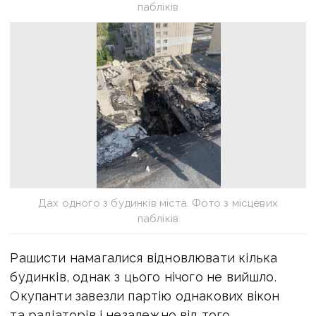
пабліків
Дах одного з будинків міста. Фото з місцевих
пабліків
Рашисти намагалися відновлювати кілька
будинків, однак з цього нічого не вийшло.
Окупанти завезли партію однакових вікон
та радіаторів і незалежно від того,