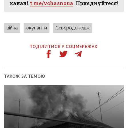
каналі
t.me/vchasnoua
. Приєднуйтеся!
війна
окупанти
Сєвєродонецьк
ПОДІЛИТИСЯ У СОЦМЕРЕЖАХ:
ТАКОЖ ЗА ТЕМОЮ