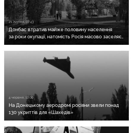
21 липня, 07:43
Донбас втратив майже половину населення
за роки окупації, натомість Росія масово заселяє
регіон своїми громадянами — ГУР
4 червня, 12:00
На Донецькому аеродромі росіяни звели понад
130 укриттів для «Шахедів»