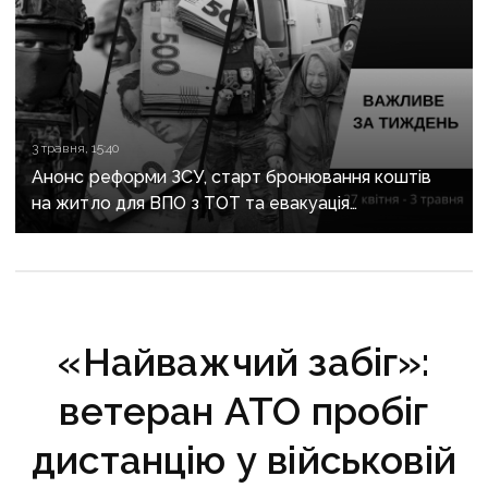
3 травня, 15:40
Анонс реформи ЗСУ, старт бронювання коштів
на житло для ВПО з ТОТ та евакуація
з Донеччини: важливе за тиждень
«Найважчий забіг»:
ветеран АТО пробіг
дистанцію у військовій