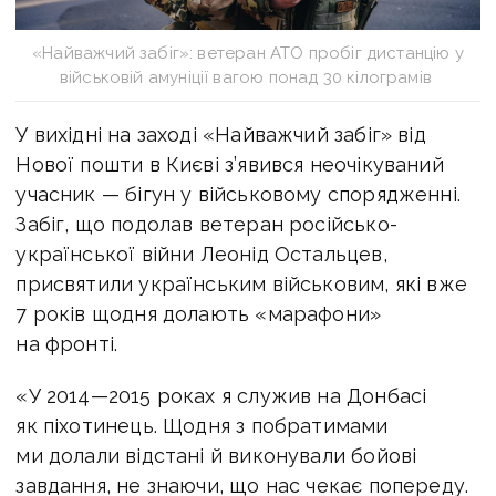
«Найважчий забіг»: ветеран АТО пробіг дистанцію у
військовій амуніції вагою понад 30 кілограмів
У вихідні на заході «Найважчий забіг» від
Нової пошти в Києві з’явився неочікуваний
учасник — бігун у військовому спорядженні.
Забіг, що подолав ветеран російсько-
української війни Леонід Остальцев,
присвятили українським військовим, які вже
7 років щодня долають «марафони»
на фронті.
«У 2014—2015 роках я служив на Донбасі
як піхотинець. Щодня з побратимами
ми долали відстані й виконували бойові
завдання, не знаючи, що нас чекає попереду.