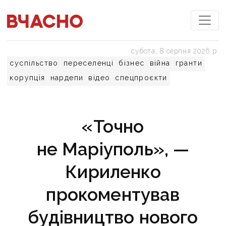
субота, 8 серпня 2026 р.
суспільство
переселенці
бізнес
війна
гранти
корупція
нардепи
відео
спецпроєкти
«Точно
не Маріуполь», —
Кириленко
прокоментував
будівництво нового