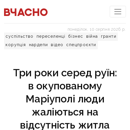
понеділок, 10 серпня 2026 р.
суспільство
переселенці
бізнес
війна
гранти
корупція
нардепи
відео
спецпроєкти
Три роки серед руїн:
в окупованому
Маріуполі люди
жаліються на
відсутність житла