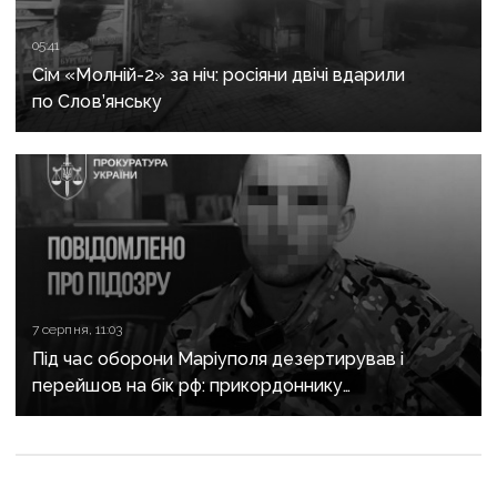
05:41
Сім «Молній-2» за ніч: росіяни двічі вдарили
по Слов’янську
7 серпня, 11:03
Під час оборони Маріуполя дезертирував і
перейшов на бік рф: прикордоннику
з «Азовсталі» повідомили про підозру