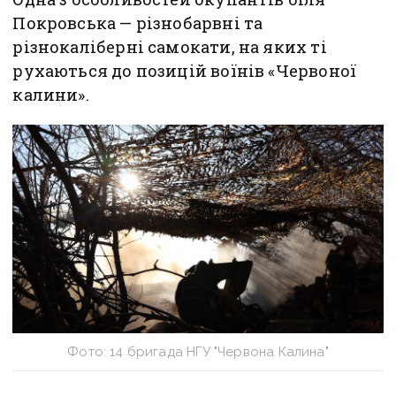
Покровська — різнобарвні та
різнокаліберні самокати, на яких ті
рухаються до позицій воїнів «Червоної
калини».
Фото: 14 бригада НГУ "Червона Калина"