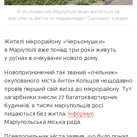
В окупованому Маріуполі люди жаліються на
відсутність житла та медзакладів/ Скриншот із відео
Жителі мікрорайону «Черьомушки»
в Маріуполі вже понад три роки живуть
у руїнах в очікуванні нового дому.
Новопризначений так званий «очільник»
окупованого міста Антон Кольцов нещодавно
провів перший свій виїзд до мікрорайону. Тут
загарбники знесли 27 багатоквартирних
будинків, а тисячі маріупольців досі
лишаються без житла,
інформує
Маріупольська міська рада.
Псевдоочільник міста заявив, що було понад