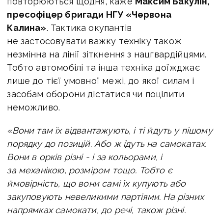
повторюються щодня, каже
Максим Бакулін,
пресофіцер бригади НГУ «Червона
Калина»
. Тактика окупантів
не застосовувати важку техніку також
незмінна на лінії зіткнення з нацгвардійцями.
Тобто автомобілі та інша техніка доїжджає
лише до тієї умовної межі, до якої силам і
засобам оборони дістатися чи поцілити
неможливо.
«Вони там їх відвантажують, і ті йдуть у пішому
порядку до позицій. Або ж їдуть на самокатах.
Вони в орків різні - і за кольорами, і
за механікою, розміром тощо. Тобто є
ймовірність, що вони самі їх купують або
закуповують невеликими партіями. На різних
напрямках самокати, до речі, також різні.