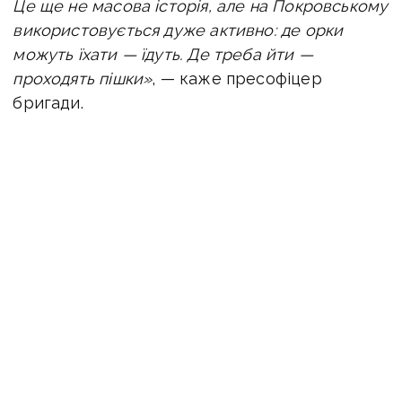
Це ще не масова історія, але на Покровському
використовується дуже активно: де орки
можуть їхати — їдуть. Де треба йти —
проходять пішки»
, — каже пресофіцер
бригади.
Щоправда, ті самі проїзні ділянки окупанти
самі собі понівечили артилерією та скидами,
ще коли на позиціях перебували Сили
оборони. Тож зараз пересуватися на великій
швидкості будь-яким транспортом —
чи то мотоциклом, чи то самокатом — вкрай
складно. Тож попри двоколісні «новинки»
окупанти найбільше задіюють піхоту — без
«коліс».
«У них ротації відбуваються постійно через