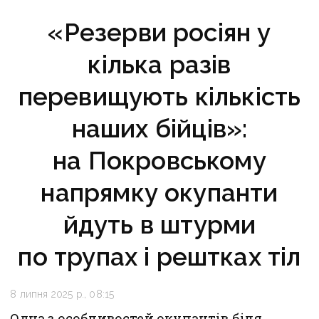
«Резерви росіян у
кілька разів
перевищують кількість
наших бійців»:
на Покровському
напрямку окупанти
йдуть в штурми
по трупах і рештках тіл
8 липня 2025 р., 08:15
Одна з особливостей окупантів біля