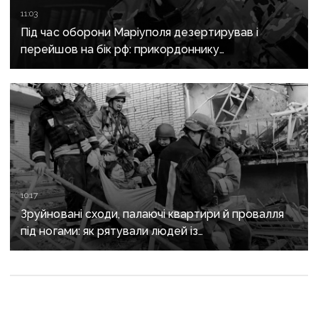
11:03
Під час оборони Маріуполя дезертирував і
перейшов на бік рф: прикордоннику
з «Азовсталі» повідомили про підозру
10:17
Зруйновані сходи, палаючі квартири й провалля
під ногами: як рятували людей із
багатоповерхівки в Краматорську