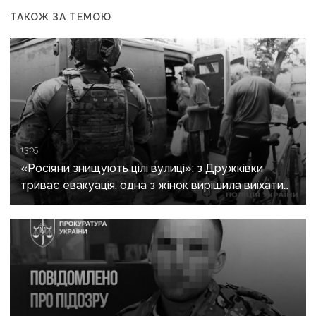
ТАКОЖ ЗА ТЕМОЮ
13:05
«Росіяни знищують цілі вулиці»: з Дружківки
триває евакуація, одна з жінок вирішила виїхати
після загибелі чоловіка