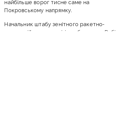
н
айбільше ворог тисне саме на
Покровському напрямку
.
Начальник штабу зенітного ракетно-
артилерійського дивізіону бригади «Рубіж»
НГУ Данило Борисенко розповів, що
російські війська нині роблять ставку на малі
піхотні групи
,
які намагаються просочуватися
між українськими позиціями.
Противник діє за чітко визначеними
завданнями свого командування, які
передбачають захоплення конкретних
ділянок фронту або населених пунктів
у встановлені терміни.
«У ворога своя логіка, свої командири, які
женуть уперед тих, хто має штурмувати.