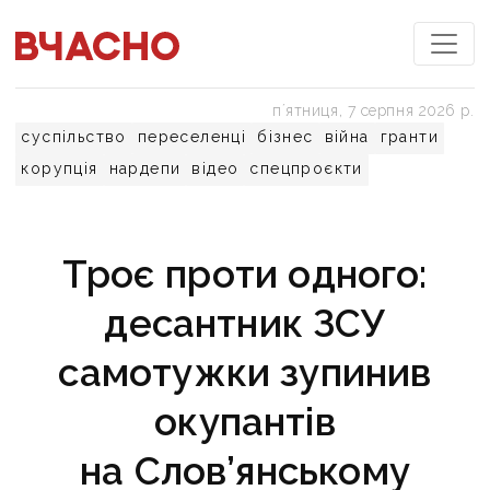
пʼятниця, 7 серпня 2026 р.
суспільство
переселенці
бізнес
війна
гранти
корупція
нардепи
відео
спецпроєкти
Троє проти одного:
десантник ЗСУ
самотужки зупинив
окупантів
на Слов’янському