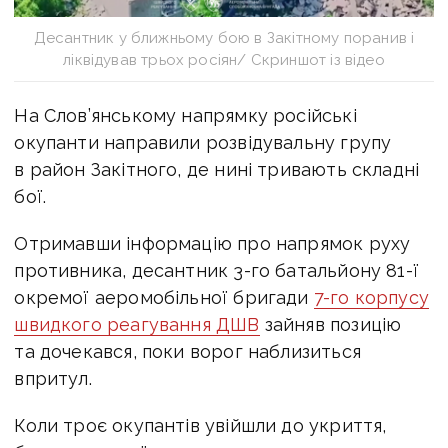
Десантник у ближньому бою в Закітному поранив і
ліквідував трьох росіян/ Скриншот із відео
На Слов’янському напрямку російські
окупанти направили розвідувальну групу
в район Закітного, де нині тривають складні
бої.
Отримавши інформацію про напрямок руху
противника, десантник 3-го батальйону 81-ї
окремої аеромобільної бригади
7-го корпусу
швидкого реагування ДШВ
зайняв позицію
та дочекався, поки ворог наблизиться
впритул.
Коли троє окупантів увійшли до укриття,