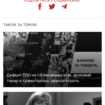
ПОДІЛИТИСЯ У СОЦМЕРЕЖАХ:
ТАКОЖ ЗА ТЕМОЮ
13:00
Дефіцит ППО на тлі масованих атак, дроновий
терор в Краматорську, загроза втрати
Костянтинівки та прощання з Олексієм Юковим:
важливе за тиждень