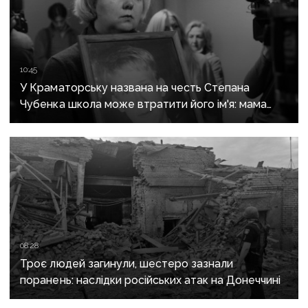
10:45
У Краматорську названа на честь Степана
Чубенка школа може втратити його ім'я: мама
загиблого героя розповіла про рішення влади
08:28
Троє людей загинули, шестеро зазнали
поранень: наслідки російських атак на Донеччині