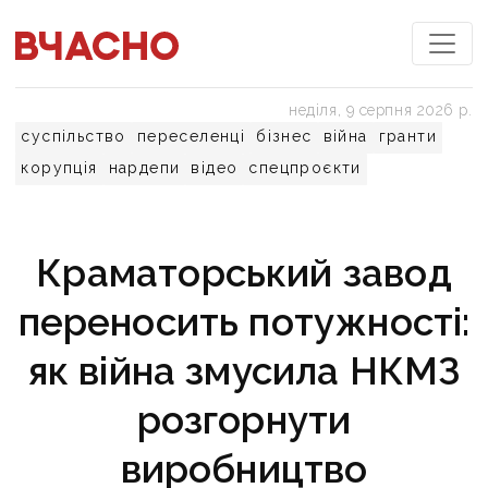
неділя, 9 серпня 2026 р.
суспільство
переселенці
бізнес
війна
гранти
корупція
нардепи
відео
спецпроєкти
Краматорський завод
переносить потужності:
як війна змусила НКМЗ
розгорнути
виробництво