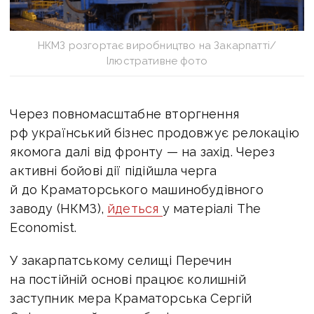
НКМЗ розгортає виробництво на Закарпатті/
Ілюстративне фото
Через повномасштабне вторгнення
рф український бізнес продовжує релокацію
якомога далі від фронту — на захід.
Через
активні бойові дії підійшла черга
й до Краматорського машинобудівного
заводу
(НКМЗ)
,
йдеться
у матеріалі The
Economist.
У закарпатському селищі Перечин
на постійній основі працює колишній
заступник мера Краматорська Сергій