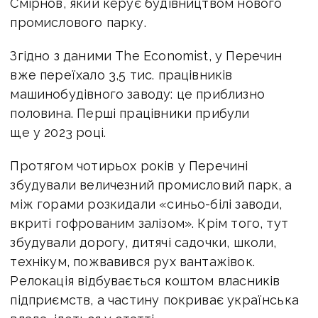
Смірнов, який керує будівництвом нового
промислового парку.
Згідно з даними The Economist, у Перечин
вже переїхало 3,5 тис. працівників
машинобудівного заводу: це приблизно
половина. Перші працівники прибули
ще у 2023 році.
Протягом чотирьох років у Перечині
збудували величезний промисловий парк, а
між горами розкидали «синьо-білі заводи,
вкриті гофрованим залізом». Крім того, тут
збудували дорогу, дитячі садочки, школи,
технікум, пожвавився рух вантажівок.
Релокація відбувається коштом власників
підприємств, а частину покриває українська