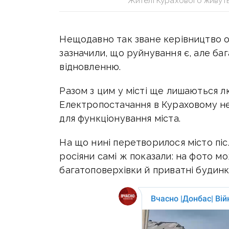
Жителі Курахового живуть 
Нещодавно так зване керівництво ок
зазначили, що руйнування є, але баг
відновленню.
Разом з цим у місті ще лишаються л
Електропостачання в Кураховому немає
для функціонування міста.
На що нині перетворилося місто піс
росіяни самі ж показали: н
а фото мо
багатоповерхівки й приватні будинк