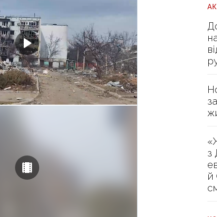
А
Д
н
в
р
Н
з
ж
«
з
е
й
с