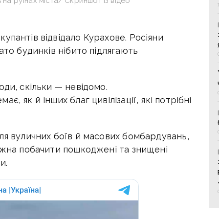
на руїнах міста/ Скриншот із відео
упантів відвідало Курахове. Росіяни
ато будинків нібито підлягають
юди, скільки — невідомо.
, як й інших благ цивілізації, які потрібні
ля вуличних боїв й масових бомбардувань,
жна побачити пошкоджені та знищені
и.