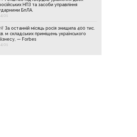
російських НПЗ та засоби управління
ударними БпЛА.
14:01
За останній місяць росія знищила 400 тис.
кв. м складських приміщень українського
бізнесу, — Forbes
14:01