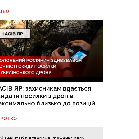
ІДЕО
АСІВ ЯР: захисникам вдається
кидати посилки з дронів
аксимально близько до позицій
ОРОТКО
Генштаб підтвердив ураження двох