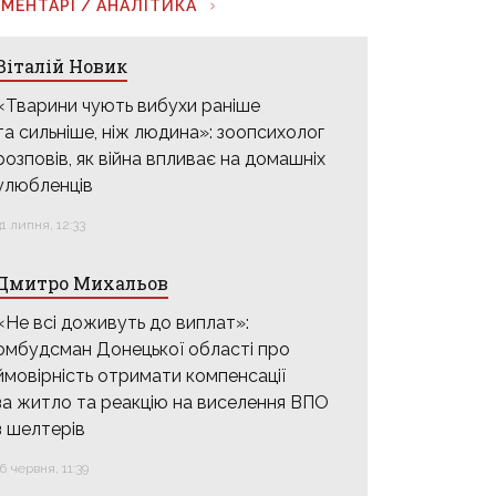
МЕНТАРІ / АНАЛІТИКА
Віталій Новик
«Тварини чують вибухи раніше
та сильніше, ніж людина»: зоопсихолог
розповів, як війна впливає на домашніх
улюбленців
31 липня, 12:33
Дмитро Михальов
«Не всі доживуть до виплат»:
омбудсман Донецької області про
ймовірність отримати компенсації
за житло та реакцію на виселення ВПО
з шелтерів
16 червня, 11:39