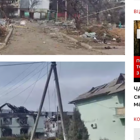
В
Ч
с
м
К