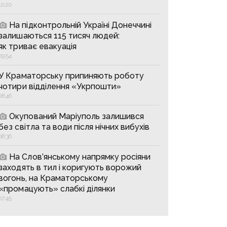
10:20
На підконтрольній Україні Донеччині
залишаються 115 тисяч людей:
як триває евакуація
09:54
У Краматорську припиняють роботу
чотири відділення «Укрпошти»
08:46
Окупований Маріуполь залишився
без світла та води після нічних вибухів
08:36
На Слов’янському напрямку росіяни
заходять в тил і коригують ворожий
вогонь, на Краматорському
«промацують» слабкі ділянки
07:45