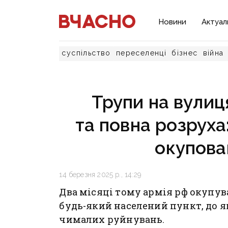
Новини
Актуал
суспільство
переселенці
бізнес
війна
Трупи на вулиц
та повна розруха:
окупова
14 березня 2025 р., 14:29
Два місяці тому армія рф окупува
будь-який населений пункт, до як
чималих руйнувань.