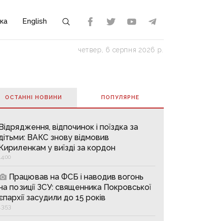
ка
English
четвер, 6 серпня 2026 р.
ОСТАННІ НОВИНИ
ПОПУЛЯРНE
Відрядження, відпочинок і поїздка за
дітьми: ВАКС знову відмовив
Кириленкам у виїзді за кордон
14:00
Працював на ФСБ і наводив вогонь
на позиції ЗСУ: священника Покровської
єпархії засудили до 15 років
13:53