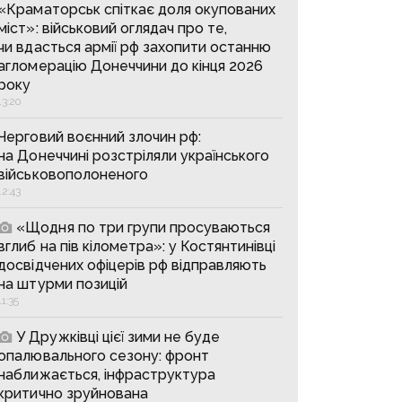
«Краматорськ спіткає доля окупованих
міст»: військовий оглядач про те,
чи вдасться армії рф захопити останню
агломерацію Донеччини до кінця 2026
року
13:20
Черговий воєнний злочин рф:
на Донеччині розстріляли українського
військовополоненого
12:43
«Щодня по три групи просуваються
вглиб на пів кілометра»: у Костянтинівці
досвідчених офіцерів рф відправляють
на штурми позицій
11:35
У Дружківці цієї зими не буде
опалювального сезону: фронт
наближається, інфраструктура
критично зруйнована