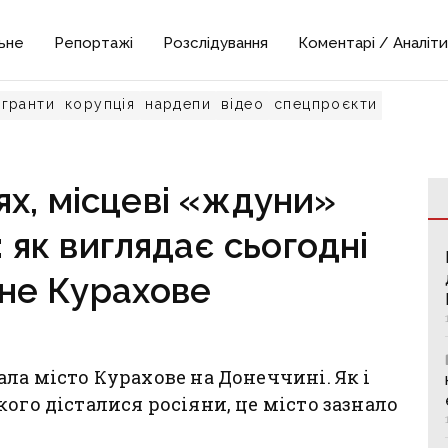
ьне
Репортажі
Розслідування
Коментарі / Аналіти
гранти
корупція
нардепи
відео
спецпроєкти
ях, місцеві «ждуни»
 як виглядає сьогодні
не Курахове
ла місто Курахове на Донеччині. Як і
ого дісталися росіяни, це місто зазнало