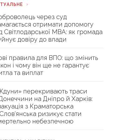
КТУАЛЬНЕ
оброволець через суд
амагається отримати допомогу
ід Світлодарської МВА: як громада
уйнує довіру до влади
ові правила для ВПО: що змінить
акон і чому він ще не гарантує
итла та виплат
Ждуни» перекривають траси
 Донеччини на Дніпро й Харків:
вакуація з Краматорська
 Слов’янська ризикує стати
мертельно небезпечною