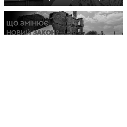
31 липня, 10:12
Нові правила для ВПО: що змінить закон і чому він
ще не гарантує житла та виплат