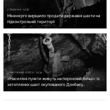
2 березня, 14:30
Міненерго вирішило продати державні шахти на
підконтрольній території
3 листопада 2025 р., 14:34
«Населені пункти живуть на пороховій бочці»: із
затоплених шахт окупованого Донбасу
на поверхню підіймається газ метан