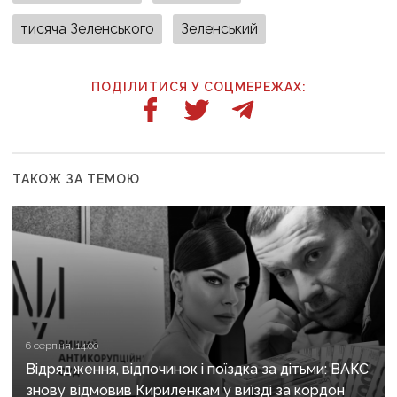
тисяча Зеленського
Зеленський
ПОДІЛИТИСЯ У СОЦМЕРЕЖАХ:
ТАКОЖ ЗА ТЕМОЮ
6 серпня, 14:00
Відрядження, відпочинок і поїздка за дітьми: ВАКС
знову відмовив Кириленкам у виїзді за кордон