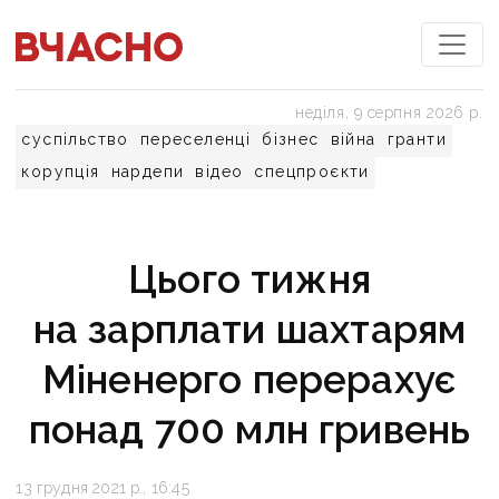
неділя, 9 серпня 2026 р.
суспільство
переселенці
бізнес
війна
гранти
корупція
нардепи
відео
спецпроєкти
Цього тижня
на зарплати шахтарям
Міненерго перерахує
понад 700 млн гривень
13 грудня 2021 р., 16:45