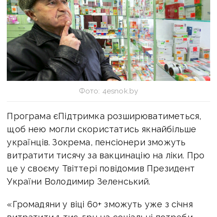
Фото: 4esnok.by
Програма єПідтримка розширюватиметься,
щоб нею могли скористатись якнайбільше
українців. Зокрема, пенсіонери зможуть
витратити тисячу за вакцинацію на ліки. Про
це у своєму Твіттері повідомив Президент
України Володимир Зеленський.
«Громадяни у віці 60+ зможуть уже з січня