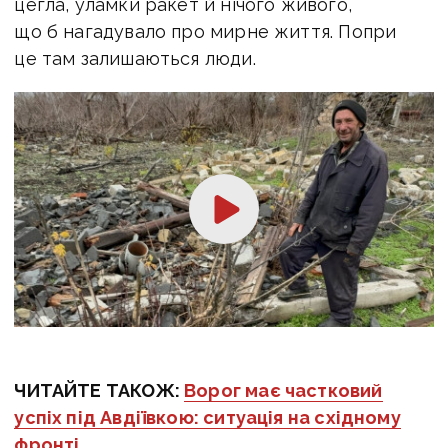
цегла, уламки ракет й нічого живого,
що б нагадувало про мирне життя. Попри
це там залишаються люди.
ЧИТАЙТЕ ТАКОЖ:
Ворог має частковий
успіх під Авдіївкою: ситуація на східному
фронті