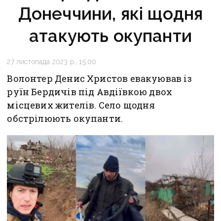
Донеччини, які щодня
атакують окупанти
27 листопада 2023 р., 15:00
Волонтер Денис Христов евакуював із
руїн Бердичів під Авдіївкою двох
місцевих жителів. Село щодня
обстрілюють окупанти.