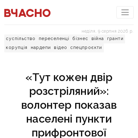
неділя, 9 серпня 2026 р.
суспільство
переселенці
бізнес
війна
гранти
корупція
нардепи
відео
спецпроєкти
«Тут кожен двір
розстріляний»:
волонтер показав
населені пункти
прифронтової