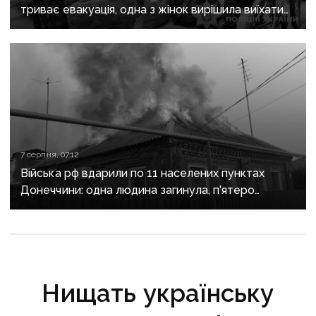
триває евакуація, одна з жінок вирішила виїхати
після загибелі чоловіка
7 серпня, 07:12
Війська рф вдарили по 11 населених пунктах
Донеччини: одна людина загинула, п’ятеро
поранені
Нищать українську