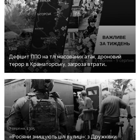
13:00
Дефіцит ППО на тлі масованих атак, дроновий
терор в Краматорську, загроза втрати
Костянтинівки та прощання з Олексієм Юковим:
важливе за тиждень
7 серпня, 13:05
«Росіяни знищують цілі вулиці»: з Дружківки