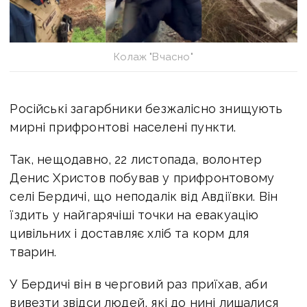
Колаж "Вчасно"
Російські загарбники безжалісно знищують
мирні прифронтові населені пункти.
Так, нещодавно, 22 листопада, волонтер
Денис Христов побував у прифронтовому
селі Бердичі, що неподалік від Авдіївки. Він
їздить у найгарячіші точки на евакуацію
цивільних і доставляє хліб та корм для
тварин.
У Бердичі він в черговий раз приїхав, аби
вивезти звідси людей, які до нині лишалися