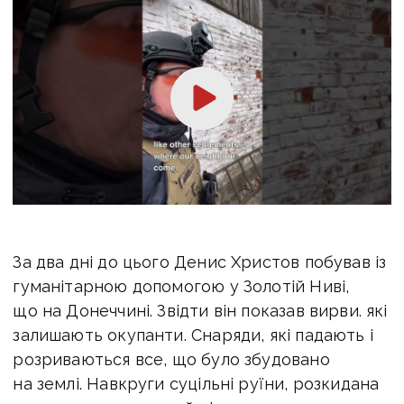
За два дні до цього Денис Христов побував із
гуманітарною допомогою у Золотій Ниві,
що на Донеччині. Звідти він показав вирви. які
залишають окупанти. Снаряди, які падають і
розриваються все, що було збудовано
на землі. Навкруги суцільні руїни, розкидана