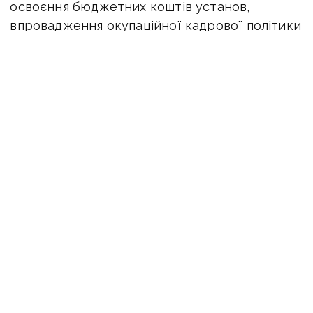
освоєння бюджетних коштів установ,
впровадження окупаційної кадрової політики
та контроль за «реалізацію прав та свобод
учнів згідно із законами рф». У всіх
вищевказаних установах навчальний процес
відбувається виключно мовою держави-
агресора.
Оперативну інформацію про події
Донбасу публікуємо у телеграм-
каналі
t.me/vchasnoua
. Приєднуйтеся!
колаборанти
зрадники
освіта
ПОДІЛИТИСЯ У СОЦМЕРЕЖАХ: