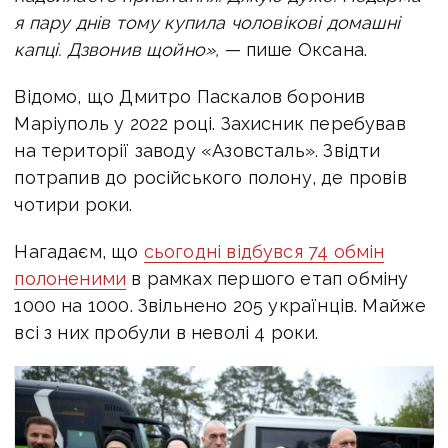
я пару днів тому купила чоловікові домашні
капці.
Дзвонив щойно»,
— пише Оксана.
Відомо, що Дмитро Паскалов боронив
Маріуполь у 2022 році. Захисник перебував
на території заводу «Азовсталь». Звідти
потрапив до російського полону, де провів
чотири роки.
Нагадаєм, що
сьогодні в
ідбувся 74 обмін
полоненими
в рамках першого етап обміну
1000 на 1000
. Звільнено 205 українців. Майже
всі з них пробули в неволі 4 роки.