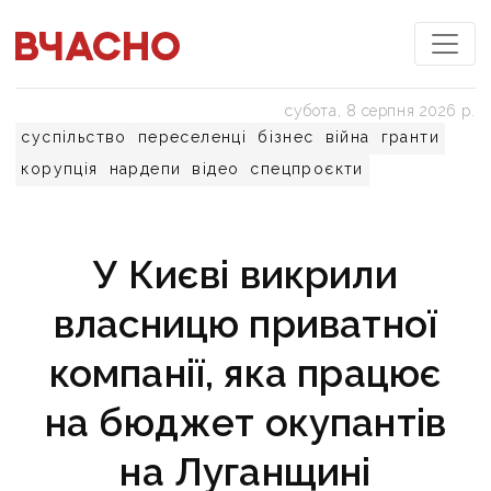
субота, 8 серпня 2026 р.
суспільство
переселенці
бізнес
війна
гранти
корупція
нардепи
відео
спецпроєкти
У Києві викрили
власницю приватної
компанії, яка працює
на бюджет окупантів
на Луганщині