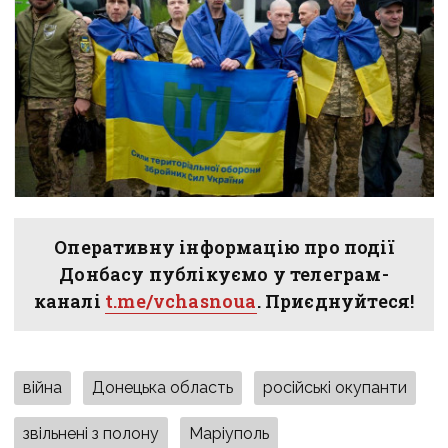
Оперативну інформацію про події
Донбасу публікуємо у телеграм-
каналі
t.me/vchasnoua
. Приєднуйтеся!
війна
Донецька область
російські окупанти
звільнені з полону
Маріуполь