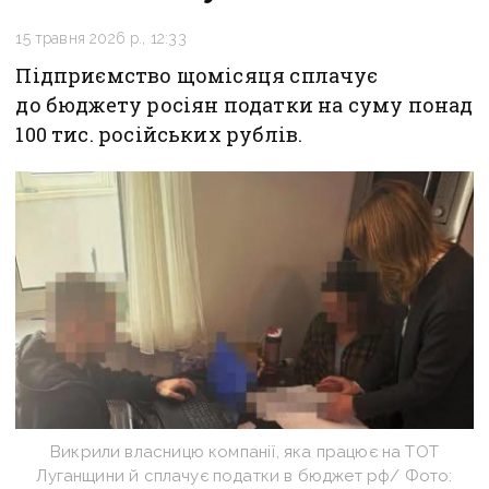
15 травня 2026 р., 12:33
Підприємство щомісяця сплачує
до бюджету росіян податки на суму понад
100 тис. російських рублів.
Викрили власницю компанії, яка працює на ТОТ
Луганщини й сплачує податки в бюджет рф/ Фото: