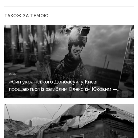
ТАКОЖ ЗА ТЕМОЮ
10:47
«Син українського Донбасу»: у Києві
прощаються із загиблим Олексієм Юковим —
пошуковцем загону «Плацдарм»