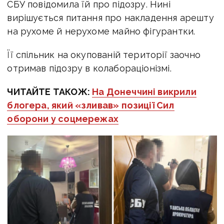
СБУ повідомила їй про підозру. Нині
в
ирішується питання про накладення арешту
на рухоме й нерухоме майно фігурантки.
Її спільник на окупованій території заочно
отримав підозру в колабораціонізмі.
ЧИТАЙТЕ ТАКОЖ:
На Донеччині викрили
блогера, який «зливав» позиції Сил
оборони у соцмережах