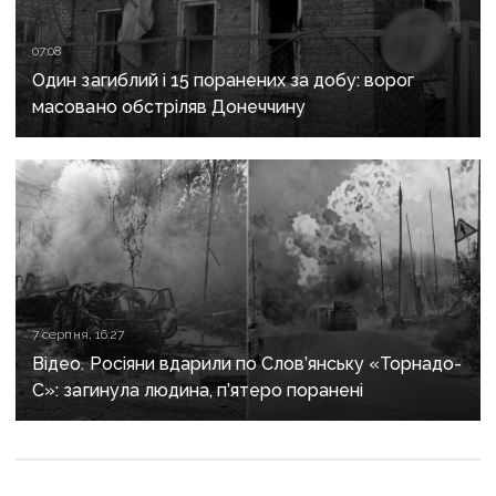
07:08
Один загиблий і 15 поранених за добу: ворог
масовано обстріляв Донеччину
7 серпня, 16:27
Відео. Росіяни вдарили по Слов’янську «Торнадо-
С»: загинула людина, п’ятеро поранені