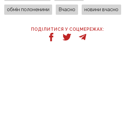
обмін полоненими
Вчасно
новини вчасно
ПОДІЛИТИСЯ У СОЦМЕРЕЖАХ:
ТАКОЖ ЗА ТЕМОЮ
10:47
«Син українського Донбасу»: у Києві
прощаються із загиблим Олексієм Юковим —