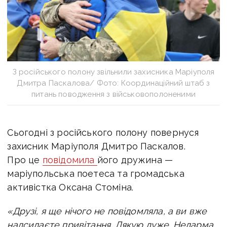
З російського полону звільнили захисника Маріуполя
Дмитра Паскалова/ Фото: Координаційний штаб з
питань поводження з військовополоненими
Сьогодні з російського полону
повернуся
захисник Маріуполя Дмитро Паскалов.
П
ро це
повідомила
його дружина —
маріупольська поетеса та громадська
активістка Оксана Стоміна.
«Друзі, я ще нічого не повідомляла, а ви вже
надсилаєте привітання.
Дякую дуже.
Недарма