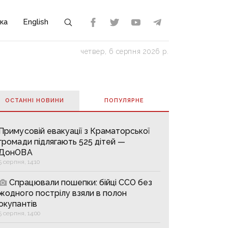
ка
English
четвер, 6 серпня 2026 р.
ОСТАННІ НОВИНИ
ПОПУЛЯРНE
Примусовій евакуації з Краматорської
громади підлягають 525 дітей —
ДонОВА
5 серпня, 14:10
Спрацювали пошепки: бійці ССО без
жодного пострілу взяли в полон
окупантів
5 серпня, 14:00