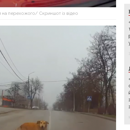
и на перехожого/ Скриншот із відео