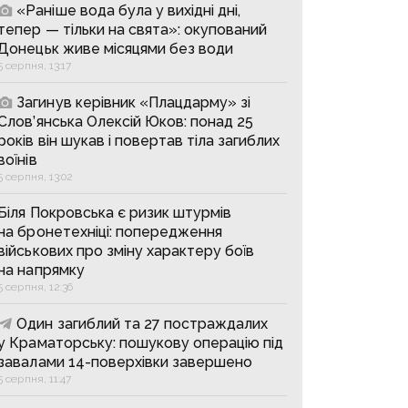
«Раніше вода була у вихідні дні,
тепер — тільки на свята»: окупований
Донецьк живе місяцями без води
5 серпня, 13:17
Загинув керівник «Плацдарму» зі
Слов’янська Олексій Юков: понад 25
років він шукав і повертав тіла загиблих
воїнів
5 серпня, 13:02
Біля Покровська є ризик штурмів
на бронетехніці: попередження
військових про зміну характеру боїв
на напрямку
5 серпня, 12:36
Один загиблий та 27 постраждалих
у Краматорську: пошукову операцію під
завалами 14-поверхівки завершено
5 серпня, 11:47