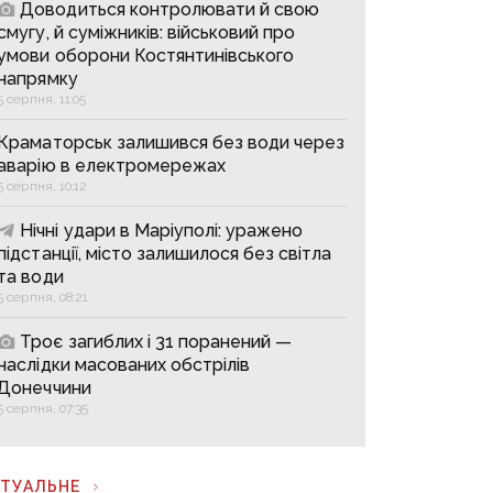
Доводиться контролювати й свою
смугу, й суміжників: військовий про
умови оборони Костянтинівського
напрямку
5 серпня, 11:05
Краматорськ залишився без води через
аварію в електромережах
5 серпня, 10:12
Нічні удари в Маріуполі: уражено
підстанції, місто залишилося без світла
та води
5 серпня, 08:21
Троє загиблих і 31 поранений —
наслідки масованих обстрілів
Донеччини
5 серпня, 07:35
КТУАЛЬНЕ