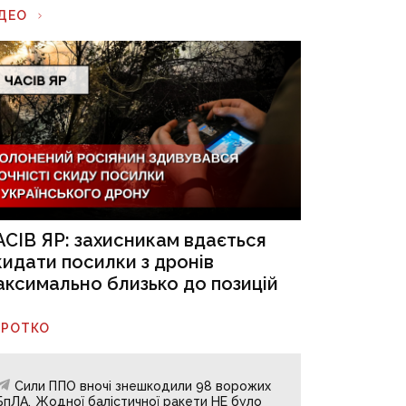
ІДЕО
АСІВ ЯР: захисникам вдається
кидати посилки з дронів
аксимально близько до позицій
ОРОТКО
Сили ППО вночі знешкодили 98 ворожих
БпЛА. Жодної балістичної ракети НЕ було