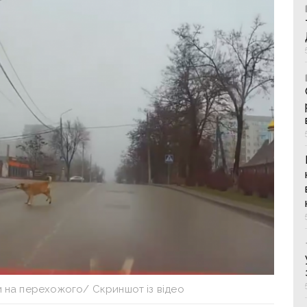
и на перехожого/ Скриншот із відео