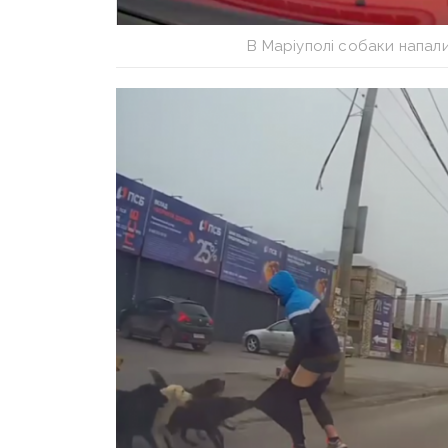
В Маріуполі собаки напал