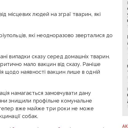
від місцевих людей на зграї тварин, які
іупольців, які неодноразово зверталися до
вані випадки сказу серед домашніх тварин.
ритично мало вакцин від сказу. Раніше
ія щодо наявності вакцин лише в одній
ація намагається замовчувати дану
іяни знищили профільне комунальне
 тепер вже майже три роки не може
кцинації собак.
А