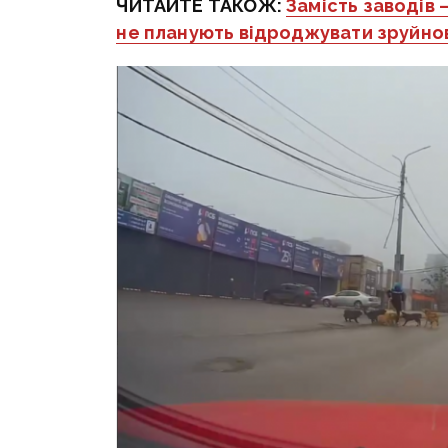
ЧИТАЙТЕ ТАКОЖ:
Замість заводів 
не планують відроджувати зруйнов