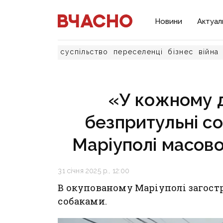
Новини
Актуал
суспільство
переселенці
бізнес
війна
«У кожному д
безпритульні с
Маріуполі масов
31 січня 2025 р., 12:00
В окупованому Маріуполі загост
собаками.