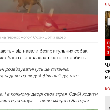
В
и на перехожого/ Скриншот із відео
хають» від навали безпритульних собак.
е багато, а «влада» нічого не робить.
Ч
уч розв’язуватимуть це питання.
с
 нападали на людей біля під'їзду, вже
м
К
, і в кожному дворі своя зграя. Одній ходити
ускати дитину», — пише місцева Вікторія.