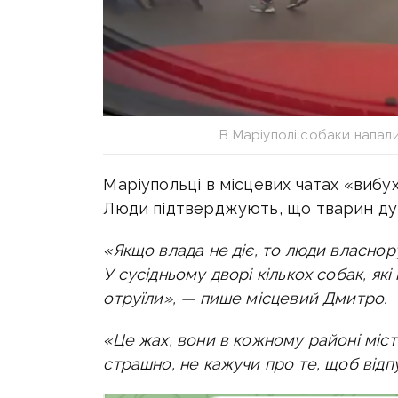
В Маріуполі собаки напал
Маріупольці в місцевих чатах «вибу
Люди підтверджують, що тварин дуж
«Якщо влада не діє, то люди власнор
У сусідньому дворі кількох собак, які
отруїли», — пише місцевий Дмитро.
«
Це жах, вони в кожному районі міста
страшно, не кажучи про те, щоб відп