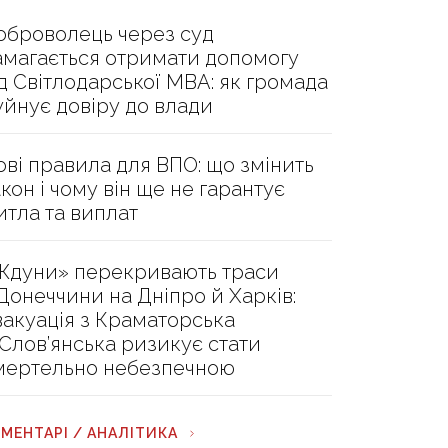
оброволець через суд
амагається отримати допомогу
ід Світлодарської МВА: як громада
уйнує довіру до влади
ові правила для ВПО: що змінить
акон і чому він ще не гарантує
итла та виплат
Ждуни» перекривають траси
 Донеччини на Дніпро й Харків:
вакуація з Краматорська
 Слов’янська ризикує стати
мертельно небезпечною
МЕНТАРІ / АНАЛІТИКА