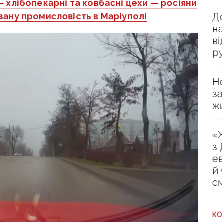
— хлібопекарні та ковбасні цехи — росіяни
Д
ану промисловість в Маріуполі
н
в
р
Н
з
ж
«
з
е
й
с
КО