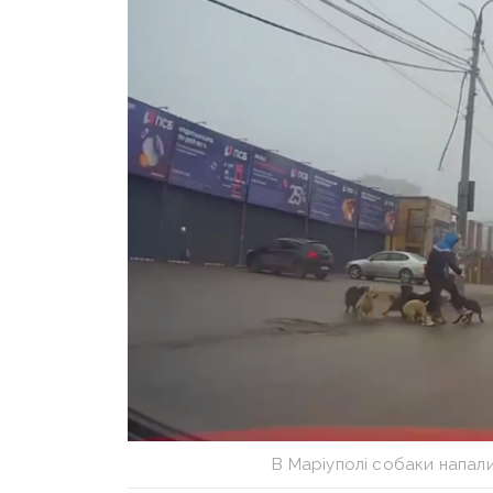
В Маріуполі собаки напал