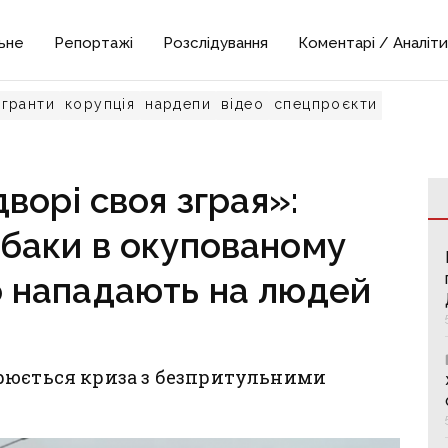
ьне
Репортажі
Розслідування
Коментарі / Аналіти
гранти
корупція
нардепи
відео
спецпроєкти
ворі своя зграя»:
обаки в окупованому
о нападають на людей
рюється криза з безпритульними