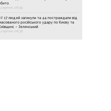
збито
5 серпня, 06:39
17 людей загинули та 44 постраждали від
масованого російського удару по Києву та
Київщині, – Зеленський
5 серпня, 06:38