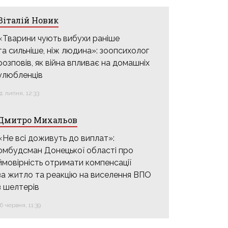
Віталій Новик
«Тварини чують вибухи раніше
та сильніше, ніж людина»: зоопсихолог
розповів, як війна впливає на домашніх
улюбленців
31 липня, 12:33
Дмитро Михальов
«Не всі доживуть до виплат»:
омбудсман Донецької області про
ймовірність отримати компенсації
за житло та реакцію на виселення ВПО
з шелтерів
16 червня, 11:39