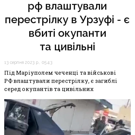
рф влаштували
перестрілку в Урзуфі - є
вбиті окупанти
та цивільні
13 серпня 2023 р., 05:43
Під Маріуполем чеченці та військові
РФ влаштували перестрілку, є загиблі
серед окупантів та цивільних