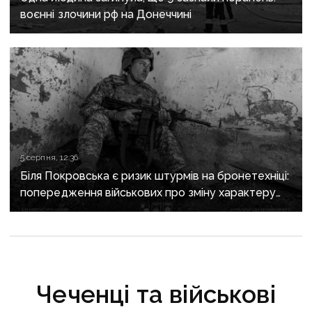
воєнні злочини рф на Донеччині
5 серпня, 12:36
Біля Покровська є ризик штурмів на бронетехніці:
попередження військових про зміну характеру
боїв на напрямку
Чеченці та військові