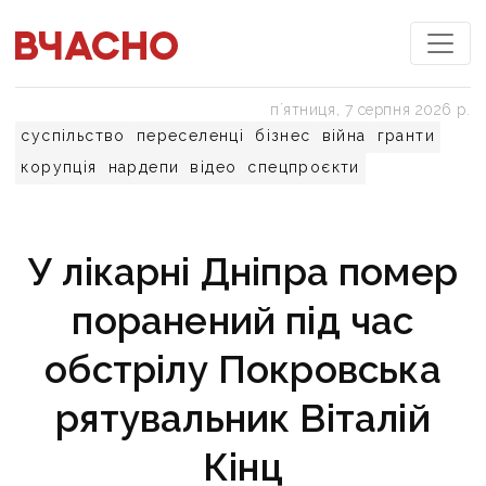
пʼятниця, 7 серпня 2026 р.
суспільство
переселенці
бізнес
війна
гранти
корупція
нардепи
відео
спецпроєкти
У лікарні Дніпра помер
поранений під час
обстрілу Покровська
рятувальник Віталій
Кінц