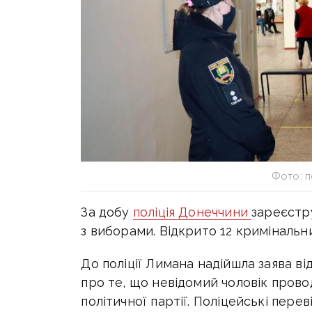
Фото: п
За добу
поліція Донеччини
зареєстру
з виборами. Відкрито 12 кримінальн
До поліції Лимана надійшла заява в
про те, що невідомий чоловік провод
політичної партії. Поліцейські пер