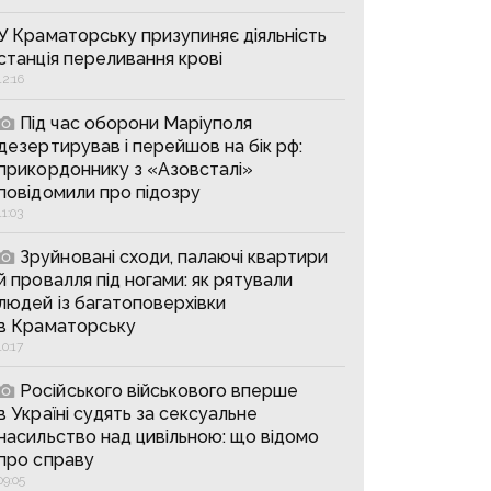
У Краматорську призупиняє діяльність
станція переливання крові
12:16
Під час оборони Маріуполя
дезертирував і перейшов на бік рф:
прикордоннику з «Азовсталі»
повідомили про підозру
11:03
Зруйновані сходи, палаючі квартири
й провалля під ногами: як рятували
людей із багатоповерхівки
в Краматорську
10:17
Російського військового вперше
в Україні судять за сексуальне
насильство над цивільною: що відомо
про справу
09:05