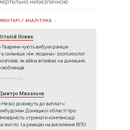
мертельно небезпечною
МЕНТАРІ / АНАЛІТИКА
Віталій Новик
«Тварини чують вибухи раніше
та сильніше, ніж людина»: зоопсихолог
розповів, як війна впливає на домашніх
улюбленців
31 липня, 12:33
Дмитро Михальов
«Не всі доживуть до виплат»:
омбудсман Донецької області про
ймовірність отримати компенсації
за житло та реакцію на виселення ВПО