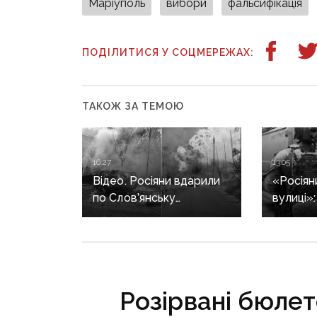
Маріуполь
вибори
фальсифікація
ПОДІЛИТИСЯ У СОЦМЕРЕЖАХ:
ТАКОЖ ЗА ТЕМОЮ
16:27
13:05
Відео. Росіяни вдарили
«Росіян
по Слов’янську
вулиці»
«Торнадо-С»: загинула
триває 
людина, п’ятеро
жінок в
поранені
після за
Розірвані бюлете