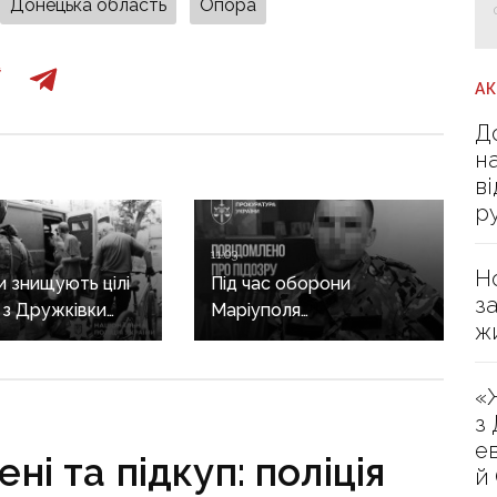
Донецька область
Опора
А
Д
н
в
р
11:03
Н
и знищують цілі
Під час оборони
з
: з Дружківки
Маріуполя
ж
евакуація, одна з
дезертирував і
ирішила виїхати
перейшов на бік рф:
гибелі чоловіка
прикордоннику
«
з «Азовсталі»
з
повідомили про підозру
е
ні та підкуп: поліція
й