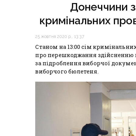
Донеччини з
кримінальних про
25 жовтня 2020 р., 13:37
Станом на 13:00 сім кримінальни
про перешкоджання здійсненню в
за підроблення виборчої докумен
виборчого бюлетеня.