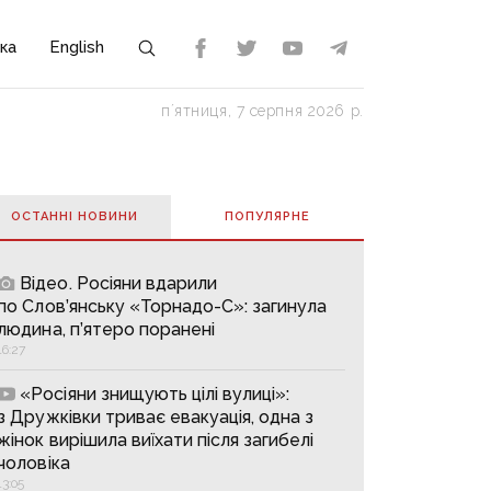
ка
English
пʼятниця, 7 серпня 2026 р.
ОСТАННІ НОВИНИ
ПОПУЛЯРНE
Відео. Росіяни вдарили
по Слов’янську «Торнадо-С»: загинула
людина, п’ятеро поранені
16:27
«Росіяни знищують цілі вулиці»:
з Дружківки триває евакуація, одна з
жінок вирішила виїхати після загибелі
чоловіка
13:05