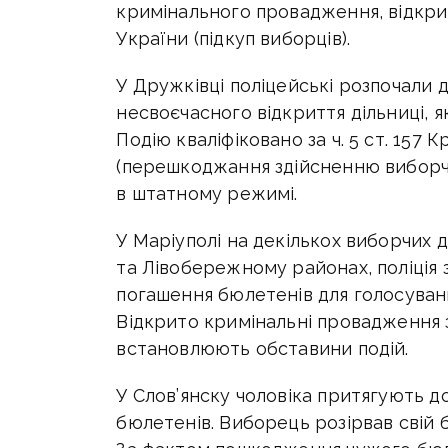
кримінального провадження, відкрит
України (підкуп виборців).
У Дружківці поліцейські розпочали 
несвоєчасного відкриття дільниці, як
Подію кваліфіковано за ч. 5 ст. 157
(перешкоджання здійсненню виборчо
в штатному режимі.
У Маріуполі на декількох виборчих 
та Лівобережному районах, поліція
погашення бюлетенів для голосуванн
Відкрито кримінальні провадження за
встановлюють обставини подій.
У Слов’янску чоловіка притягують д
бюлетенів. Виборець розірвав свій 