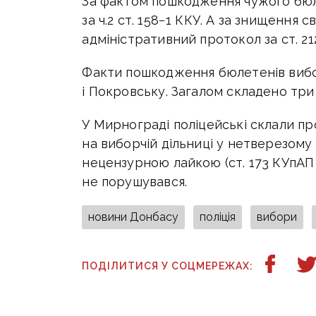
За фактом пошкодження чужого бюл
за ч.2 ст. 158−1 ККУ. А за знищення
адміністративний протокол за ст. 21
Факти пошкодження бюлетенів вибо
і Покровську. Загалом складено три
У Мирнограді поліцейські склали пр
на виборчій дільниці у нетверезому
нецензурною лайкою (ст. 173 КУпАП
не порушувався.
новини Донбасу
поліція
вибори
ПОДІЛИТИСЯ У СОЦМЕРЕЖАХ: