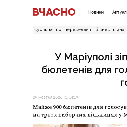
Новини
Актуал
суспільство
переселенці
бізнес
війна
У Маріуполі з
бюлетенів для го
г
25 жовтня 2020 р., 14:13
Майже 900 бюлетенів для голосув
на трьох виборчих дільницях у М