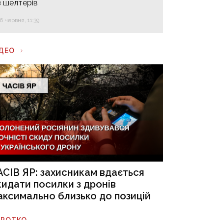
з шелтерів
16 червня, 11:39
ІДЕО
АСІВ ЯР: захисникам вдається
кидати посилки з дронів
аксимально близько до позицій
ОРОТКО