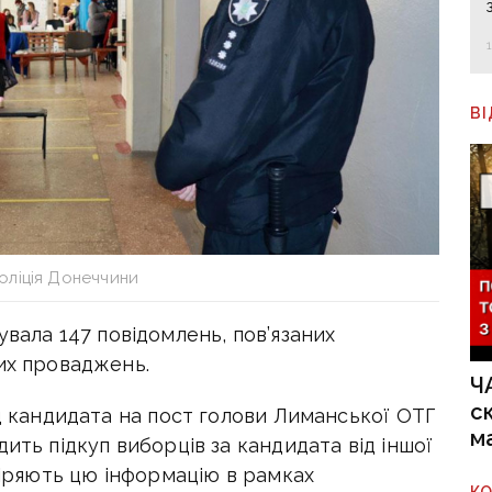
В
оліція Донеччини
вала 147 повідомлень, пов’язаних
их проваджень.
Ч
с
ід кандидата на пост голови Лиманської ОТГ
м
ить підкуп виборців за кандидата від іншої
евіряють цю інформацію в рамках
К