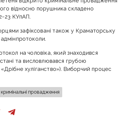
етеня відкрито кримінальне провадження
 свого відносно порушника складено
2−23 КУпАП.
рцями зафіксовані також у Краматорську
 адмінпротоколи.
отокол на чоловіка, який знаходився
 стані та висловлювався грубою
 «Дрібне хуліганство»). Виборчий процес
кримінальні провадження