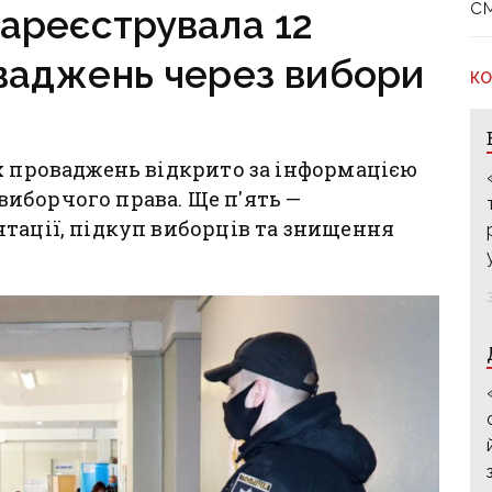
с
ареєструвала 12
ваджень через вибори
КО
х проваджень відкрито за інформацією
иборчого права. Ще п'ять —
тації, підкуп виборців та знищення