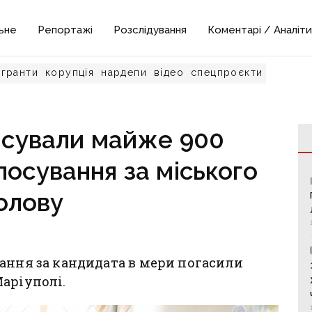
ьне
Репортажі
Розслідування
Коментарі / Аналіти
гранти
корупція
нардепи
відео
спецпроєкти
іпсували майже 900
лосування за міського
олову
ання за кандидата в мери погасили
аріуполі.