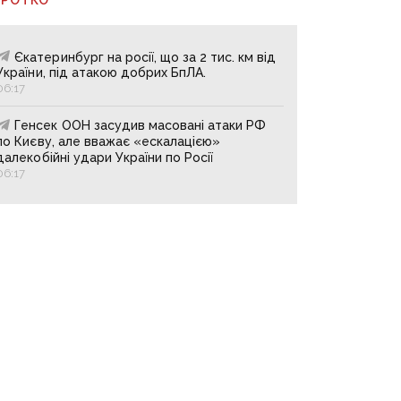
Єкатеринбург на росії, що за 2 тис. км від
України, під атакою добрих БпЛА.
06:17
Генсек ООН засудив масовані атаки РФ
по Києву, але вважає «ескалацією»
далекобійні удари України по Росії
06:17