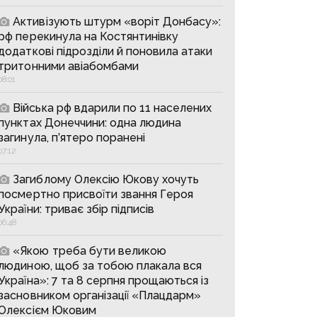
Активізують штурм «воріт Донбасу»:
рф перекинула на Костянтинівку
додаткові підрозділи й поновила атаки
тритонними авіабомбами
08:01
Війська рф вдарили по 11 населених
пунктах Донеччини: одна людина
загинула, п’ятеро поранені
07:12
Загиблому Олексію Юкову хочуть
посмертно присвоїти звання Героя
України: триває збір підписів
06:48
«Якою треба бути великою
людиною, щоб за тобою плакала вся
Україна»: 7 та 8 серпня прощаються із
засновником організації «Плацдарм»
Олексієм Юковим