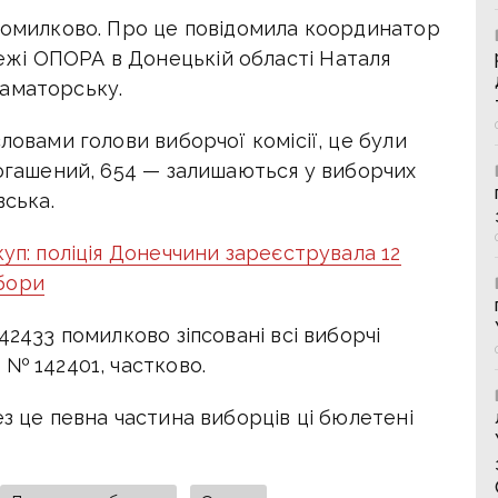
 помилково. Про це повідомила координатор
жі ОПОРА в Донецькій області Наталя
аматорську.
ловами голови виборчої комісії, це були
погашений, 654 — залишаються у виборчих
вська.
куп: поліція Донеччини зареєструвала 12
бори
42433 помилково зіпсовані всі виборчі
 № 142401, частково.
ез це певна частина виборців ці бюлетені