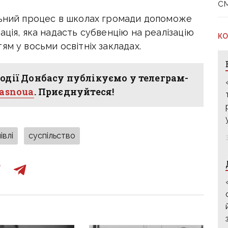
с
льний процес в школах громади допоможе
ація, яка надасть субвенцію на реалізацію
КО
ям у восьми освітніх закладах.
одії Донбасу публікуємо у телеграм-
hasnoua
. Приєднуйтеся!
івлі
суспільство