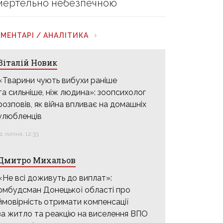
мертельно небезпечною
МЕНТАРІ / АНАЛІТИКА
Віталій Новик
«Тварини чують вибухи раніше
та сильніше, ніж людина»: зоопсихолог
розповів, як війна впливає на домашніх
улюбленців
31 липня, 12:33
Дмитро Михальов
«Не всі доживуть до виплат»:
омбудсман Донецької області про
ймовірність отримати компенсації
за житло та реакцію на виселення ВПО