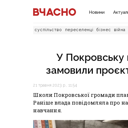
Новини
Актуал
суспільство
переселенці
бізнес
війна
У Покровську 
замовили проєкт
21 травня 2023 р., 11:54
Школи Покровської громади пла
Раніше влада повідомляла про н
навчання.