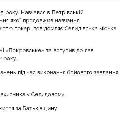
5 року. Навчався в
Петрівській
чення якої продовжив навчання
ністю токар, повідомляє Селидівська міська
ні «Покровське» та вступив д
о лав
2 року.
анень під час виконання бойового завдання
захисника у Селидовому.
життя за Батьківщину