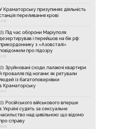
У Краматорську призупиняє діяльність
станція переливання крові
12:16
Під час оборони Маріуполя
дезертирував і перейшов на бік рф:
прикордоннику з «Азовсталі»
повідомили про підозру
11:03
Зруйновані сходи, палаючі квартири
й провалля під ногами: як рятували
людей із багатоповерхівки
в Краматорську
10:17
Російського військового вперше
в Україні судять за сексуальне
насильство над цивільною: що відомо
про справу
09:05