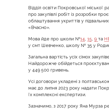
Відділ освіти Покровської міської 
про закупівлі робіт із розробки пр
облаштування укриттів у підвальни
«Вчасно».
Мова йде про школи №
14
,
15
,
9
та
Н
у смт Шевченко, школу № 35 у Родин
Загальна вартість усіх сімох закупів
Найдорожче обійдеться проєктуван
у 449 500 гривень.
Усі договори укладені з полтавсь
має до липня 2023 року надати Покр
їх комплексні експертизи.
Зазначимо, з 2017 року Яна Мурза ре