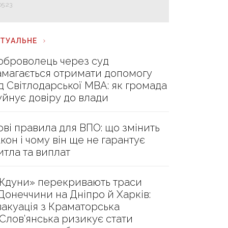
05:23
КТУАЛЬНЕ
оброволець через суд
амагається отримати допомогу
ід Світлодарської МВА: як громада
уйнує довіру до влади
ові правила для ВПО: що змінить
акон і чому він ще не гарантує
итла та виплат
Ждуни» перекривають траси
 Донеччини на Дніпро й Харків:
вакуація з Краматорська
 Слов’янська ризикує стати