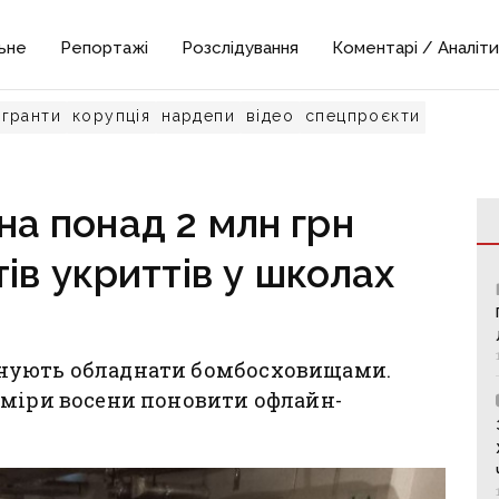
ьне
Репортажі
Розслідування
Коментарі / Аналіти
гранти
корупція
нардепи
відео
спецпроєкти
на понад 2 млн грн
ів укриттів у школах
нують обладнати бомбосховищами.
аміри восени поновити офлайн-