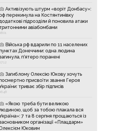
Активізують штурм «воріт Донбасу»:
рф перекинула на Костянтинівку
додаткові підрозділи й поновила атаки
тритонними авіабомбами
08:01
Війська рф вдарили по 11 населених
пунктах Донеччини: одна людина
загинула, п’ятеро поранені
07:12
Загиблому Олексію Юкову хочуть
посмертно присвоїти звання Героя
України: триває збір підписів
06:48
«Якою треба бути великою
людиною, щоб за тобою плакала вся
Україна»: 7 та 8 серпня прощаються із
засновником організації «Плацдарм»
Олексієм Юковим