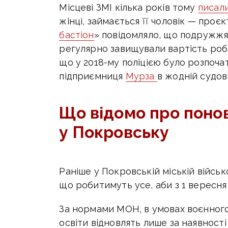
Місцеві ЗМІ кілька років тому
писал
жінці, займається її чоловік — проє
бастіон
» повідомляло, що подружжя
регулярно завищували вартість робі
що у 2018-му поліцією було розпоча
підприємниця
Мурза
в жодній судов
Що відомо про поно
у Покровську
Раніше у Покровській міській військ
що робитимуть усе, аби
з 1 вересн
За нормами МОН, в умовах воєнного
освіти відновлять лише за наявності