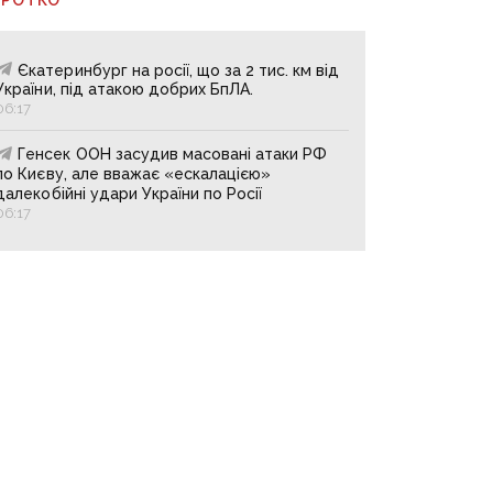
Єкатеринбург на росії, що за 2 тис. км від
України, під атакою добрих БпЛА.
06:17
Генсек ООН засудив масовані атаки РФ
по Києву, але вважає «ескалацією»
далекобійні удари України по Росії
06:17