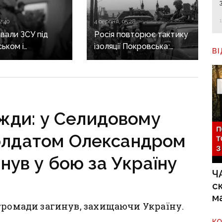
2:40
4 серпня, 05:28
али ЗСУ під
Росія повторює тактику
ьком і
ізоляції Покровська:
В
инівкою: по 15
як окупанти готуються
юрми отримали
до наступу
о бойовиків, які
на Слов’янськ і
 на боці рф
Краматорськ
вжди: у Селидовому
олдатом Олександром
нув у бою за Україну
Ч
с
м
громади загинув, захищаючи Україну.
К