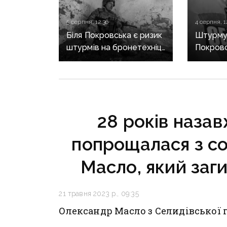
5 серпня, 12:36
4 серпня, 1
Біля Покровська є ризик
Штурмув
штурмів на бронетехніці:
Покровс
попередження
Костянт
військових про зміну
років т
характеру боїв
десятер
на напрямку
воювали
28 років наза
попрощалася з с
Масло, який заги
21 травня 2023 р., 09:35
Олександр Масло з Селидівської 