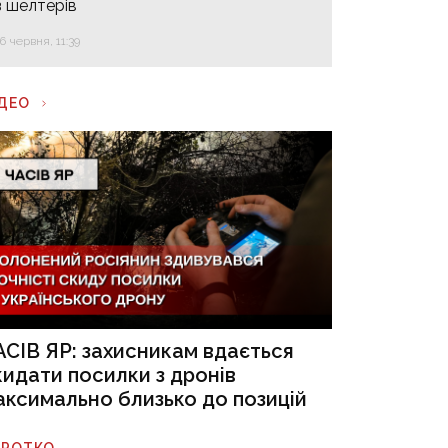
з шелтерів
16 червня, 11:39
ІДЕО
АСІВ ЯР: захисникам вдається
кидати посилки з дронів
аксимально близько до позицій
ОРОТКО