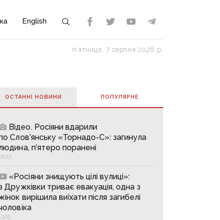
ка
English
пʼятниця, 7 серпня 2026 р.
ОСТАННІ НОВИНИ
ПОПУЛЯРНE
Відео. Росіяни вдарили
по Слов’янську «Торнадо-С»: загинула
людина, п’ятеро поранені
16:27
«Росіяни знищують цілі вулиці»:
з Дружківки триває евакуація, одна з
жінок вирішила виїхати після загибелі
чоловіка
13:05