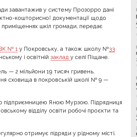
ради завантажив у систему Прозорро дані
оєктно-кошторисної документації щодо
х приміщеннях шкіл громади, передає
ВК № 1
у Покровську, а також школу №
33
ському і освітній
заклад
у селі Піщане.
ель — 2 мільйони 19 тисяч гривень.
ня сховища в покровській школі № 9 —
кою підприємницею Яною Мурзою.
Підрядниця
овському відділу освіти робочі проєкти та
гулярно отримує підряди у рідному місті.