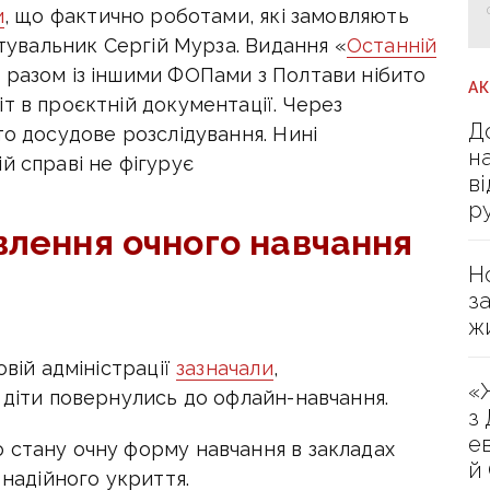
и
, що фактично роботами, які замовляють
ктувальник Сергій Мурза. Видання «
Останній
 разом із іншими ФОПами з Полтави нібито
А
т в проєктній документації. Через
Д
то досудове розслідування. Нині
н
ій справі не фігурує
в
р
влення очного навчання
Н
з
ж
овій адміністрації
зазначали
,
«
я діти повернулись до офлайн-навчання.
з
е
 стану очну форму навчання в закладах
й
 надійного укриття.