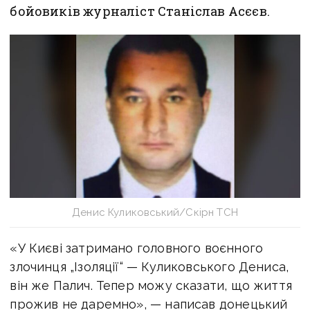
бойовиків журналіст Станіслав Асєєв.
Денис Куликовський/Скірн ТСН
«У Києві затримано головного воєнного
злочинця „Ізоляції“ — Куликовського Дениса,
він же Палич. Тепер можу сказати, що життя
прожив не даремно», — написав донецький