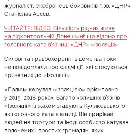
журналіст, ексбранець бойовиків т.зв. «ДНР»
Станіслав Асєєв.
ЧИТАЙТЕ: ВІДЕО. Більшість рідних живе
на підконтрольній Донеччині: що відомо про
головного ката в’язниці «ДНР» «Ізоляція»
Силові та правоохоронні відомства поки
не повідомляли про слідчі дії, які стосуються
причетних до «Ізоляції».
«Палич» керував «Ізоляцією» орієнтовно
у 2015−2018 роках. Багато колишніх в’язнів
«Ізоляції» із жахом згадують Куликовського
як головного ката в’язниці. Він прирікав
людей на тортури та іноді особисто катував
полонених і простих громадян, яких