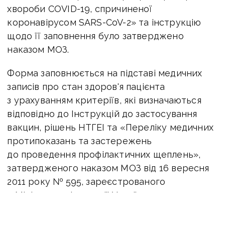
хвороби COVID-19, спричиненої
коронавірусом SARS-CoV-2» та інструкцію
щодо її заповнення було затверджено
наказом МОЗ.
Форма заповнюється на підставі медичних
записів про стан здоров'я пацієнта
з урахуванням критеріїв, які визначаються
відповідно до Інструкцій до застосування
вакцин, рішень НТГЕІ та «Переліку медичних
протипоказань та застережень
до проведення профілактичних щеплень»,
затвердженого наказом МОЗ від 16 вересня
2011 року № 595, зареєстрованого
в Міністерстві юстиції України 10 жовтня 2011
року за № 1159/19897 (у редакції наказу МОЗ
від 11 жовтня 2019 року № 2070).