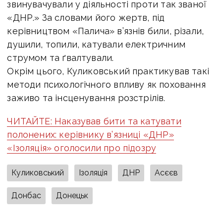
звинувачували у діяльності проти так званої
«ДНР.» За словами його жертв, під
керівництвом «Палича» в’язнів били, різали,
душили, топили, катували електричним
струмом та ґвалтували.
Окрім цього, Куликовський практикував такі
методи психологічного впливу як поховання
заживо та інсценування розстрілів.
ЧИТАЙТЕ: Наказував бити та катувати
полонених: керівнику в’язниці «ДНР»
«Ізоляція» оголосили про підозру
Куликовський
Ізоляція
ДНР
Асєєв
Донбас
Донецьк