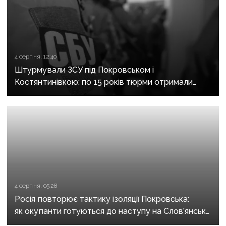
4 серпня, 12:40
Штурмували ЗСУ під Покровськом і
Костянтинівкою: по 15 років тюрми отримали
десятеро бойовиків, які воювали на боці рф
4 серпня, 05:28
Росія повторює тактику ізоляції Покровська:
як окупанти готуються до наступу на Слов’янськ і
Краматорськ