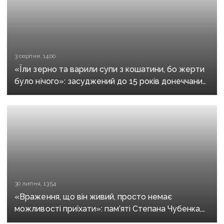
3 серпня, 14:00
«Їли зерно та варили супи з кошатини, бо жерти
було нічого»: засуджений до 15 років донеччанин
розповів, як воював за «ДНР» і потрапив у полон
при першому ж штурмі
30 липня, 13:54
«Враження, що він живий, просто немає
можливості приїхати»: пам’яті Степана Чубенка,
якого закатували бойовики за любов до України