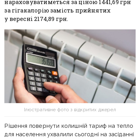
нараховуватиметься за ціною 1441,69 грн
за гігакалорію замість прийнятих
у вересні 2174,89 грн.
Ілюстративне фото з відкритих джерел
Рішення повернути колишній тариф на тепло
для населення ухвалили сьогодні на засіданні