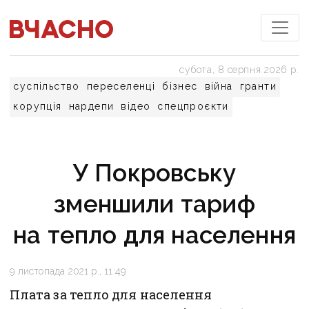
субота, 8 серпня 2026 р.
суспільство
переселенці
бізнес
війна
гранти
корупція
нардепи
відео
спецпроєкти
У Покровську
зменшили тариф
на тепло для населення
9 листопада 2021 р., 11:49
Плата за тепло для населення