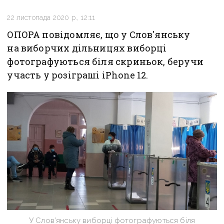
22 листопада 2020 р., 12:11
ОПОРА повідомляє, що у Слов'янську
на виборчих дільницях виборці
фотографуються біля скриньок, беручи
участь у розіграші iPhone 12.
У Слов’янську виборці фотографуються біля