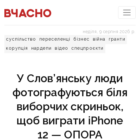
неділя, 9 серпня 2026 р.
суспільство
переселенці
бізнес
війна
гранти
корупція
нардепи
відео
спецпроєкти
У Слов’янську люди
фотографуються біля
виборчих скриньок,
щоб виграти iPhone
12 — ОПОРА