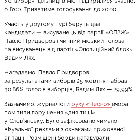
Усі виборчі дільниці в місті відкрилися вчасно,
о 8:00. Триватиме голосування до 20:00.
Участь у другому турі беруть два
кандидати — висуванець від партії «ОПЗЖ»
Павло Придворов і чинний міський голова
та висуванець від партії «Опозиційний блок»
Вадим Лях.
Нагадаємо, Павло Придворов
за результатами виборів 25 жовтня набрав
30,86% голосів виборців, Вадим Лях — 29,99%.
Зазначимо, журналісти
руху «Чесно»
вчора
помітили порушення «дня тиші»
у Слов’янську. Було зафіксовано чимало
візуальної реклами з ознаками прихованої
агітації. Розміщені борди нагадували