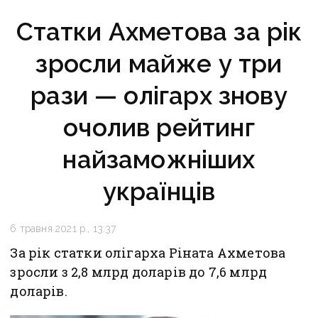
Статки Ахметова за рік
зросли майже у три
рази — олігарх знову
очолив рейтинг
найзаможніших
українців
6 травня 2021 р., 13:37
За рік статки олігарха Ріната Ахметова
зросли з 2,8 млрд доларів до 7,6 млрд
доларів.