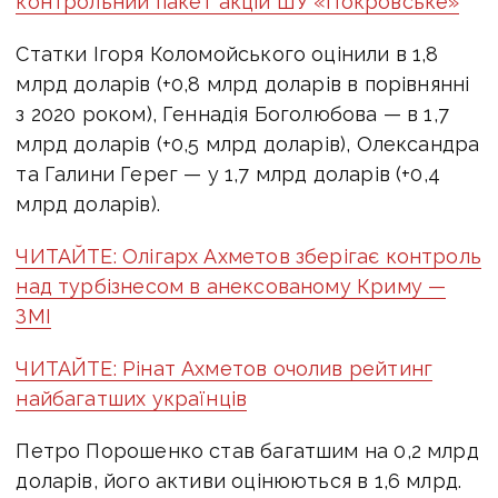
контрольний пакет акцій ШУ «Покровське»
Статки Ігоря Коломойського оцінили в 1,8
млрд доларів (+0,8 млрд доларів в порівнянні
з 2020 роком), Геннадія Боголюбова — в 1,7
млрд доларів (+0,5 млрд доларів), Олександра
та Галини Герег — у 1,7 млрд доларів (+0,4
млрд доларів).
ЧИТАЙТЕ: Олігарх Ахметов зберігає контроль
над турбізнесом в анексованому Криму —
ЗМІ
ЧИТАЙТЕ: Рінат Ахметов очолив рейтинг
найбагатших українців
Петро Порошенко став багатшим на 0,2 млрд
доларів, його активи оцінюються в 1,6 млрд.