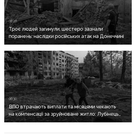
08:28
Троє людей загинули, шестеро зазнали
поранень: наслідки російських атак на Донеччині
06:30
ВПО втрачають виплати та місяцями чекають
на компенсації за зруйноване житло: Лубінець
вимагає змін від уряду