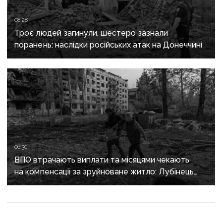
08:28
Троє людей загинули, шестеро зазнали
поранень: наслідки російських атак на Донеччині
06:30
ВПО втрачають виплати та місяцями чекають
на компенсації за зруйноване житло: Лубінець
вимагає змін від уряду