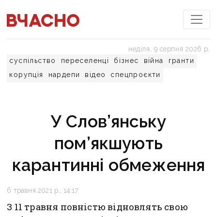
неділя, 9 серпня 2026 р.
суспільство
переселенці
бізнес
війна
гранти
корупція
нардепи
відео
спецпроєкти
У Слов’янську
пом’якшують
карантинні обмеження
6 травня 2021 р., 14:17
З 11 травня повністю відновлять свою