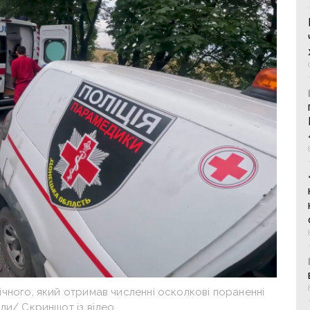
чного, який отримав численні осколкові пораненні
ли/ Скриншот із відео