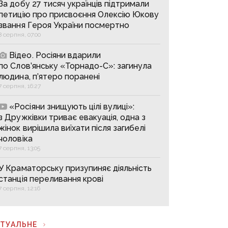
За добу 27 тисяч українців підтримали
петицію про присвоєння Олексію Юкову
звання Героя України посмертно
8 серпня, 07:00
Відео. Росіяни вдарили
по Слов’янську «Торнадо-С»: загинула
людина, п’ятеро поранені
7 серпня, 16:27
«Росіяни знищують цілі вулиці»:
з Дружківки триває евакуація, одна з
жінок вирішила виїхати після загибелі
чоловіка
7 серпня, 13:05
У Краматорську призупиняє діяльність
станція переливання крові
7 серпня, 12:16
КТУАЛЬНЕ