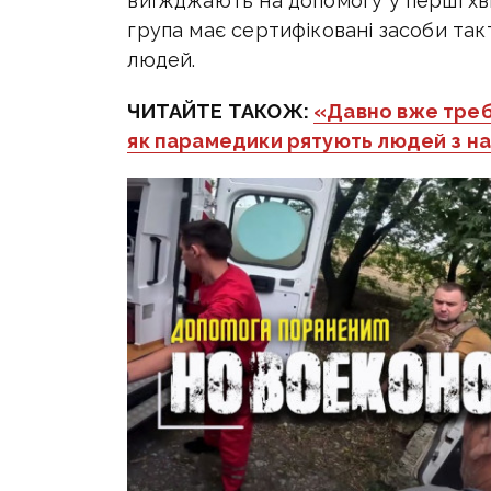
виїжджають на допомогу у перші хви
група має сертифіковані засоби та
людей.
ЧИТАЙТЕ ТАКОЖ:
«Давно вже треб
як парамедики рятують людей з на