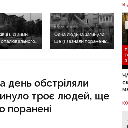
В
0:20
6 серпня, 07:16
вці цієї зими
Одна людина загинула,
 опалювального
ще 9 зазнали поранень:
 фронт
воєнні злочини
ється,
рф на Донеччині
руктура
о зруйнована
Ч
за день обстріляли
с
м
гинуло троє людей, ще
К
о поранені