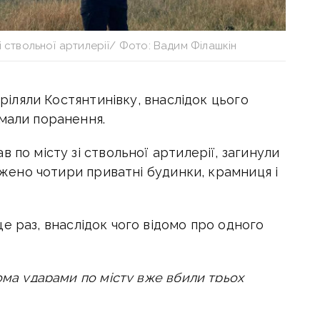
і ствольної артилерії/ Фото: Вадим Філашкін
тріляли Костянтинівку, внаслідок цього
имали поранення.
 по місту зі ствольної артилерії, загинули
оджено чотири приватні будинки, крамниця і
е раз, внаслідок чого відомо про одного
вома ударами по місту вже вбили трьох
стрілів працюють всі відповідальні служби.
», —
інформує
начальник обласної військової