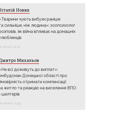
Віталій Новик
«Тварини чують вибухи раніше
та сильніше, ніж людина»: зоопсихолог
розповів, як війна впливає на домашніх
улюбленців
31 липня, 12:33
Дмитро Михальов
«Не всі доживуть до виплат»:
омбудсман Донецької області про
ймовірність отримати компенсації
за житло та реакцію на виселення ВПО
з шелтерів
16 червня, 11:39