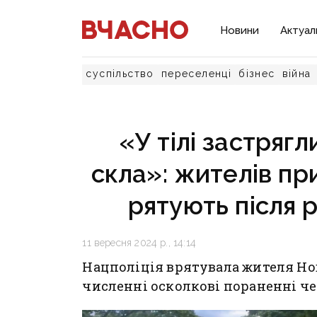
Новини
Актуал
суспільство
переселенці
бізнес
війна
«У тілі застряг
скла»: жителів п
рятують після р
11 вересня 2024 р., 14:14
Нацполіція врятувала жителя Но
численні осколкові пораненні че