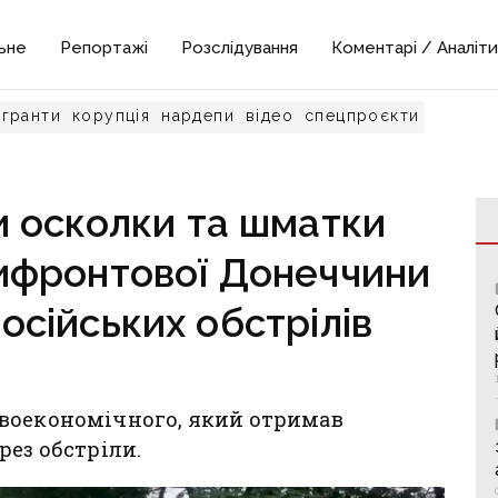
ьне
Репортажі
Розслідування
Коментарі / Аналіти
гранти
корупція
нардепи
відео
спецпроєкти
ли осколки та шматки
рифронтової Донеччини
осійських обстрілів
воекономічного, який отримав
рез обстріли.