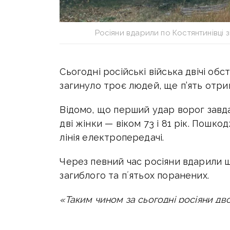
Росіяни вдарили по Костянтинівці з
Сьогодні російські війська двічі обс
загинуло троє людей, ще п’ять отр
Відомо, що перший удар ворог завдав
дві жінки — віком 73 і 81 рік. Пошк
лінія електропередачі.
Через певний час росіяни вдарили
щ
загиблого та пʼятьох поранених.
«Таким чином за сьогодні росіяни д
людей і поранили п’ятьох.
На місці об
Остаточні наслідки встановлюються