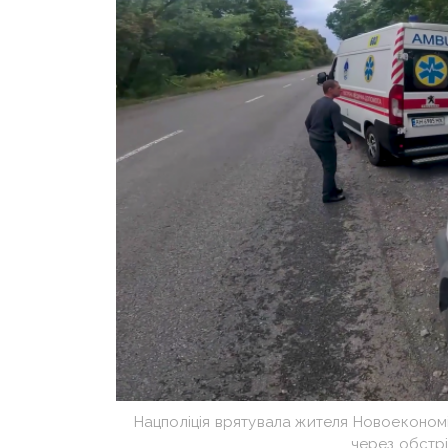
Нацполіція врятувала жителя Новоекономі
через обстрі