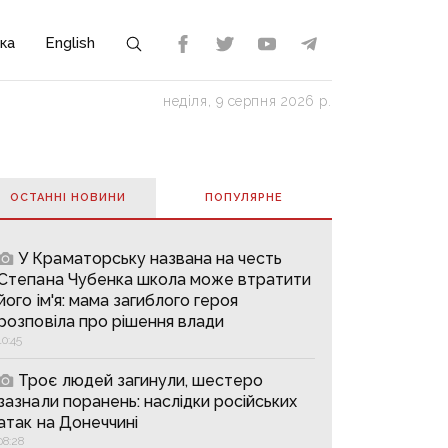
ка
English
неділя, 9 серпня 2026 р.
ОСТАННІ НОВИНИ
ПОПУЛЯРНE
У Краматорську названа на честь
Степана Чубенка школа може втратити
його ім'я: мама загиблого героя
розповіла про рішення влади
10:45
Троє людей загинули, шестеро
зазнали поранень: наслідки російських
атак на Донеччині
08:28