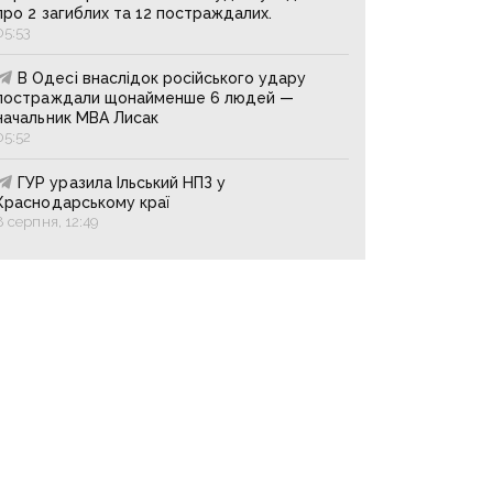
про 2 загиблих та 12 постраждалих.
05:53
В Одесі внаслідок російського удару
постраждали щонайменше 6 людей —
начальник МВА Лисак
05:52
ГУР уразила Ільський НПЗ у
Краснодарському краї
8 серпня, 12:49