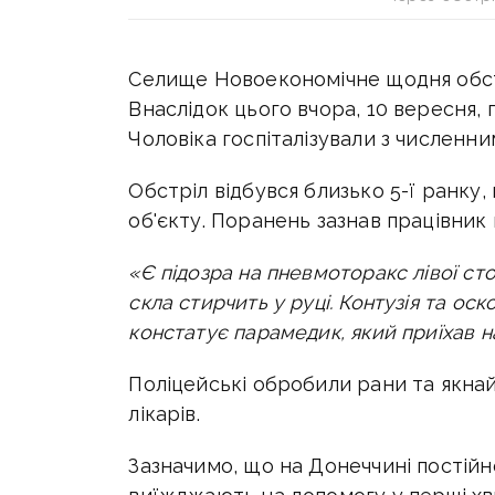
Селище Новоекономічне щодня обст
Внаслідок цього вчора, 10 вересня,
Чоловіка госпіталізували з численн
Обстріл відбувся близько 5-ї ранку
об'єкту. Поранень зазнав працівник
«Є підозра на пневмоторакс лівої ст
скла стирчить у руці. Контузія та ос
констатує парамедик, який приїхав н
Поліцейські обробили рани та якн
лікарів.
Зазначимо, що на Донеччині постійн