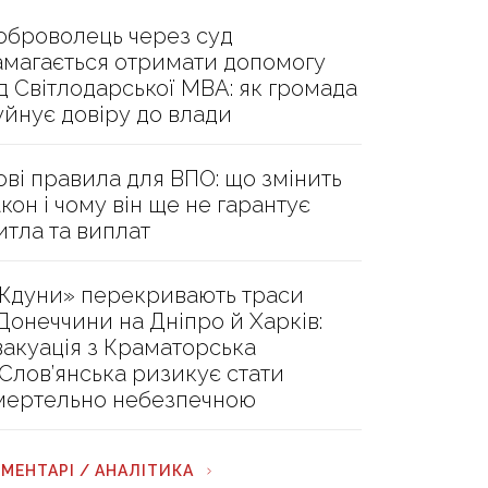
оброволець через суд
амагається отримати допомогу
ід Світлодарської МВА: як громада
уйнує довіру до влади
ові правила для ВПО: що змінить
акон і чому він ще не гарантує
итла та виплат
Ждуни» перекривають траси
 Донеччини на Дніпро й Харків:
вакуація з Краматорська
 Слов’янська ризикує стати
мертельно небезпечною
МЕНТАРІ / АНАЛІТИКА