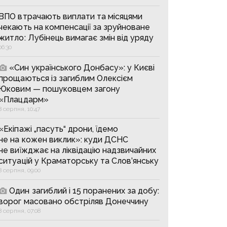
ВПО втрачають виплати та місяцями
чекають на компенсації за зруйноване
житло: Лубінець вимагає змін від уряду
06:30
«Син українського Донбасу»: у Києві
прощаються із загиблим Олексієм
Юковим — пошуковцем загону
«Плацдарм»
8 серпня, 10:47
«Екіпажі „пасуть“ дрони, їдемо
не на кожен виклик»: куди ДСНС
не виїжджає на ліквідацію надзвичайних
ситуацій у Краматорську та Слов’янську
8 серпня, 09:00
Один загиблий і 15 поранених за добу:
ворог масовано обстріляв Донеччину
8 серпня, 07:08