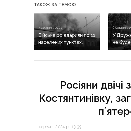
ТАКОЖ ЗА ТЕМОЮ
7 серпня, 07:12
6 серпня, 1
Війська рф вдарили по 11
У Дружкі
населених пунктах
не буде
Донеччини: одна людина
сезону:
загинула, п’ятеро
наближа
поранені
інфраст
критичн
Росіяни двічі 
Костянтинівку, за
пʼятер
11 вересня 2024 р., 13:39