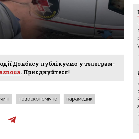
одії Донбасу публікуємо у телеграм-
hasnoua
. Приєднуйтеся!
чині
новоекономічне
парамедик