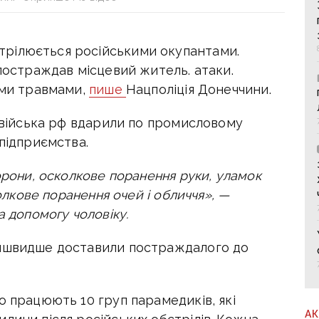
рілюється російськими окупантами.
 постраждав місцевий житель. атаки.
ими травмами,
пише
Нацполіція Донеччини.
, війська рф вдарили по промисловому
 підприємства.
орони, осколкове поранення руки, уламок
колкове поранення очей і обличчя», —
а допомогу чоловіку.
айшвидше доставили постраждалого до
о працюють 10 груп парамедиків, які
А