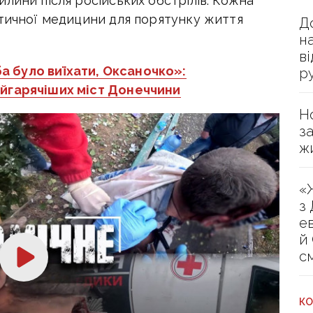
лини після російських обстрілів. Кожна
ктичної медицини для порятунку життя
Д
н
в
а було виїхати, Оксаночко»:
р
йгарячіших міст Донеччини
Н
з
ж
«
з
е
й
с
КО