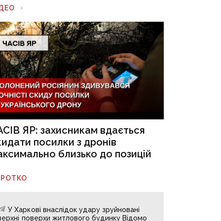
ІДЕО
АСІВ ЯР: захисникам вдається
кидати посилки з дронів
аксимально близько до позицій
ОРОТКО
У Харкові внаслідок удару зруйновані
верхні поверхи житлового будинку Відомо